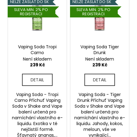
ý
p
NELZE ZASLAT DO SK
NELZE ZASLAT DO SK
a
p
r
SLEVA MIN. 2% PO
SLEVA MIN. 2% PO
j
REGISTRACI
REGISTRACI
i
o
í
s
d
t
p
u
?
r
k
o
Vaping Soda Tropi
Vaping Soda Tiger
t
Camo
Drunk
d
ů
Není skladem
Není skladem
u
239 Kč
239 Kč
k
HLEDAT
t
DETAIL
DETAIL
ů
Vaping Soda - Tropi
Vaping Soda - Tiger
D
Camo Příchuť Vaping
Drunk Příchuť Vaping
o
Soda v Shake and Vape
Soda v Shake and Vape
p
balení určená pro
balení určená pro
o
namíchání vlastního e-
namíchání vlastního e-
r
liquidu. Exotika v té
liquidu. Jahody, kokos,
nejčistší formě.
meloun, vše ve
u
Šťavnatý ananas,...
vynikající...