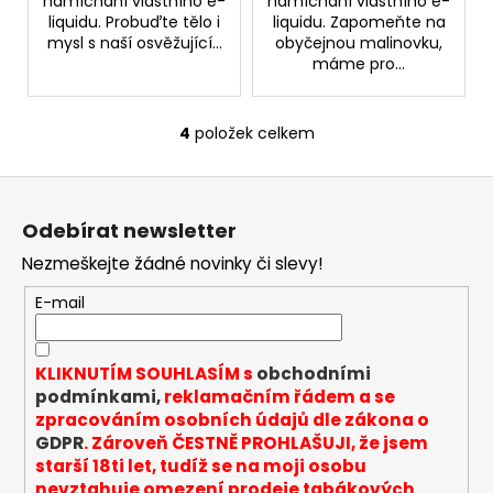
namíchání vlastního e-
namíchání vlastního e-
liquidu. Probuďte tělo i
liquidu. Zapomeňte na
mysl s naší osvěžující...
obyčejnou malinovku,
máme pro...
4
položek celkem
O
v
Z
l
á
á
Odebírat newsletter
d
p
a
Nezmeškejte žádné novinky či slevy!
a
c
t
E-mail
í
í
p
r
KLIKNUTÍM SOUHLASÍM s
obchodními
v
podmínkami,
reklamačním řádem a se
k
zpracováním osobních údajů dle zákona o
y
GDPR
. Zároveň ČESTNĚ PROHLAŠUJI, že jsem
v
starší 18ti let, tudíž se na moji osobu
ý
nevztahuje omezení prodeje tabákových