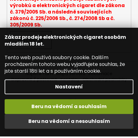
p
výrobků a elektronických cigaret dle zákona
i
č. 379/2005 Sb. a následně souvisejících
s
zákonů č. 225/2006 Sb., č. 274/2008 Sb a č.
u
305/2009 Sb.
Zákaz prodeje elektronických cigaret osobám
PŘIHLÁSIT SE
mladším 18 let.
Tento web používá soubory cookie. Dalším
procházením tohoto webu vyjadřujete souhlas, že
jste starší 18ti let a s používáním cookie.
Napište nám
Mapa serveru
Reklamace
Dopravné / poštovné
Kontakty
Obchodní podmínky
Nastavení
Vytvořil Shoptet
Beru na vědomí a souhlasím
Copyright 2026
Joyetech - Značkové elektronické
cigarety
. Všechna práva vyhrazena.
Upravit nastavení
Vítejte na JOYETECH. DORUČENÍ ZDARMA zásilkovnou nad
Beru na vědomí a nesouhlasím
cookies
600,- kč / 50 EURO!