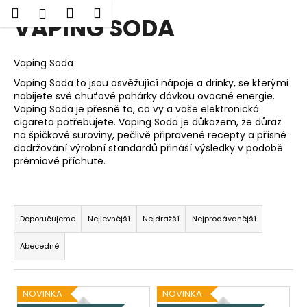
K
Hledat
Nákupní
Menu
Přihlášení
VAPING SODA
Přejít
o
Zpět
Zpět
na
košík
š
obsah
í
Vaping Soda
C
k
Vaping Soda to jsou osvěžující nápoje a drinky, se kterými
o
nabijete své chuťové pohárky dávkou ovocné energie.
p
Vaping Soda je přesně to, co vy a vaše elektronická
cigareta potřebujete. Vaping Soda je důkazem, že důraz
o
na špičkové suroviny, pečlivě připravené recepty a přísné
t
dodržování výrobní standardů přináší výsledky v podobě
ř
prémiové příchutě.
e
b
Ř
u
a
Doporučujeme
Nejlevnější
Nejdražší
Nejprodávanější
j
z
Abecedně
e
e
t
n
e
V
í
NOVINKA
NOVINKA
n