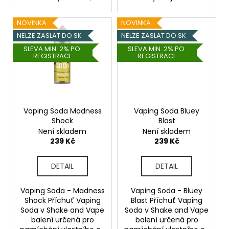
č
u
j
NOVINKA
NOVINKA
e
NELZE ZASLAT DO SK
NELZE ZASLAT DO SK
m
SLEVA MIN. 2% PO
SLEVA MIN. 2% PO
e
REGISTRACI
REGISTRACI
LIQUID
DEKANG
PINEAPPLE
Vaping Soda Madness
Vaping Soda Bluey
10ML
Shock
Blast
-
11MG
Není skladem
Není skladem
(ANANAS)
239 Kč
239 Kč
195
Kč
DETAIL
DETAIL
Vaping Soda - Madness
Vaping Soda - Bluey
Shock Příchuť Vaping
Blast Příchuť Vaping
Soda v Shake and Vape
Soda v Shake and Vape
balení určená pro
balení určená pro