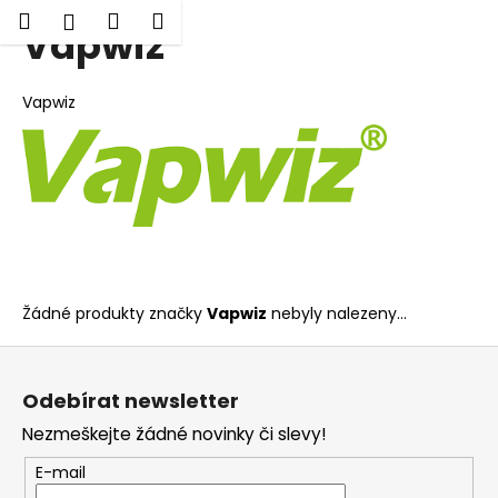
K
Hledat
Nákupní
Menu
Přihlášení
Vapwiz
Přejít
o
Zpět
Zpět
na
košík
š
obsah
í
Vapwiz
C
k
o
p
o
t
ř
e
Žádné produkty značky
Vapwiz
nebyly nalezeny...
b
u
Z
j
á
Odebírat newsletter
e
p
t
Nezmeškejte žádné novinky či slevy!
a
e
t
E-mail
n