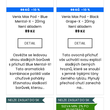
99 KČ
–10 %
99 KČ
–10 %
Venix Max Pod - Blue
Venix Max Pod - Black
Mentol-X - 20mg
Grape-X - 20mg
Není skladem
Není skladem
89 Kč
89 Kč
DETAIL
DETAIL
Osvěžte se ledovou
Tato ovocná příchuť
vlnou sladkých borůvek
vás uchvátí svou explozí
s příchutí Blue Mentol-X!
sladkých černých
Tato aromatická
hroznů, které se snoubí
kombinace potěší vaše
s jemně trpkými tóny
chuťové pohárky
černého rybízu. Plynulý
šťavnatou sladkostí
přechod chutí zanechá
borůvek, kterou...
na...
NELZE ZASLAT DO SK
NELZE ZASLAT DO SK
SLEVA MIN. 2% PO
REGISTRACI