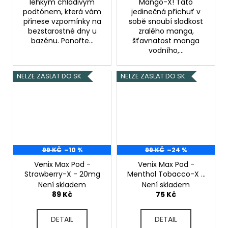
lehkým chladivým
Mango-X! Tato
podtónem, která vám
jedinečná příchuť v
přinese vzpomínky na
sobě snoubí sladkost
bezstarostné dny u
zralého manga,
bazénu. Ponořte...
šťavnatost manga
vodního,...
NELZE ZASLAT DO SK
NELZE ZASLAT DO SK
99 KČ
–10 %
99 KČ
–24 %
Venix Max Pod -
Venix Max Pod -
Strawberry-X - 20mg
Menthol Tobacco-X -
20mg
Není skladem
Není skladem
89 Kč
75 Kč
DETAIL
DETAIL