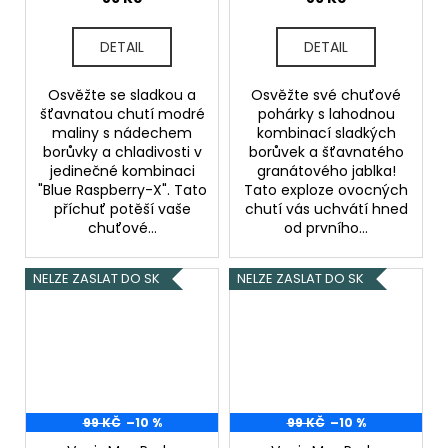
DETAIL
DETAIL
Osvěžte se sladkou a
Osvěžte své chuťové
šťavnatou chutí modré
pohárky s lahodnou
maliny s nádechem
kombinací sladkých
borůvky a chladivosti v
borůvek a šťavnatého
jedinečné kombinaci
granátového jablka!
"Blue Raspberry-X". Tato
Tato exploze ovocných
příchuť potěší vaše
chutí vás uchvátí hned
chuťové...
od prvního...
NELZE ZASLAT DO SK
NELZE ZASLAT DO SK
99 KČ
–10 %
99 KČ
–10 %