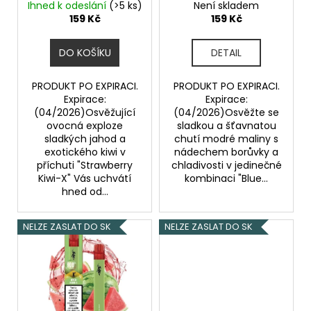
ů
Kiwi X - 20mg - PO
20mg - PO EXPIRACI
Ihned k odeslání
(>5 ks)
Není skladem
u
a
EXPIRACI
159 Kč
159 Kč
k
j
t
í
DO KOŠÍKU
DETAIL
ů
t
?
PRODUKT PO EXPIRACI.
PRODUKT PO EXPIRACI.
Expirace:
Expirace:
(04/2026)Osvěžující
(04/2026)Osvěžte se
ovocná exploze
sladkou a šťavnatou
sladkých jahod a
chutí modré maliny s
exotického kiwi v
nádechem borůvky a
HLEDAT
příchuti "Strawberry
chladivosti v jedinečné
Kiwi-X" Vás uchvátí
kombinaci "Blue...
hned od...
D
NELZE ZASLAT DO SK
NELZE ZASLAT DO SK
o
p
o
r
u