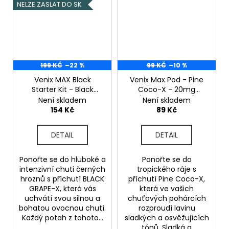
NELZE ZASLAT DO SK
199 KČ
–22 %
99 KČ
–10 %
Venix MAX Black
Venix Max Pod - Pine
Starter Kit - Black
Coco-X - 20mg
Grape X - 20mg
(Ananas, Kokos)
Není skladem
Není skladem
(Hroznové víno, Černý
154 Kč
89 Kč
rybíz, Borůvka)
DETAIL
DETAIL
Ponořte se do hluboké a
Ponořte se do
intenzivní chuti černých
tropického ráje s
hroznů s příchutí BLACK
příchutí Pine Coco-X,
GRAPE-X, která vás
která ve vašich
uchvátí svou silnou a
chuťových pohárcích
bohatou ovocnou chutí.
rozproudí lavinu
Každý potah z tohoto...
sladkých a osvěžujících
tónů. Sladká a