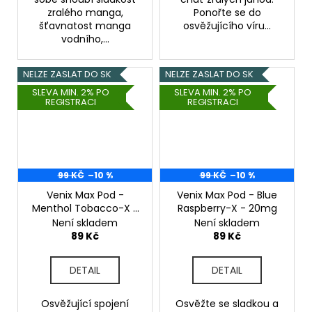
zralého manga,
Ponořte se do
šťavnatost manga
osvěžujícího víru...
vodního,...
NELZE ZASLAT DO SK
NELZE ZASLAT DO SK
SLEVA MIN. 2% PO
SLEVA MIN. 2% PO
REGISTRACI
REGISTRACI
99 KČ
–10 %
99 KČ
–10 %
Venix Max Pod -
Venix Max Pod - Blue
Menthol Tobacco-X -
Raspberry-X - 20mg
20mg
Není skladem
Není skladem
89 Kč
89 Kč
DETAIL
DETAIL
Osvěžující spojení
Osvěžte se sladkou a