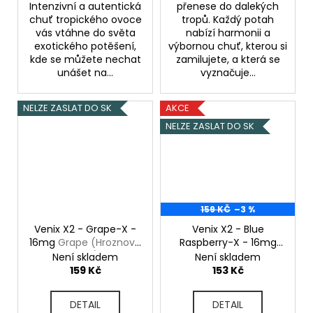
Intenzivní a autentická
přenese do dalekých
chuť tropického ovoce
tropů. Každý potah
vás vtáhne do světa
nabízí harmonii a
exotického potěšení,
výbornou chuť, kterou si
kde se můžete nechat
zamilujete, a která se
unášet na...
vyznačuje...
NELZE ZASLAT DO SK
AKCE
NELZE ZASLAT DO SK
159 KČ
–3 %
Venix X2 - Grape-X -
Venix X2 - Blue
16mg
Grape (Hroznové
Raspberry-X - 16mg
víno)
Blue Raspberry
Není skladem
Není skladem
(Malina, Borůvka)
159 Kč
153 Kč
DETAIL
DETAIL