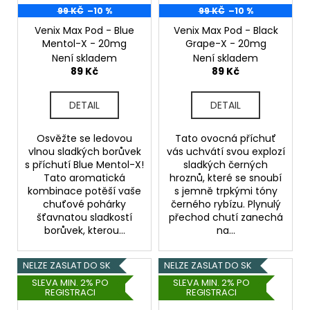
99 KČ
–10 %
99 KČ
–10 %
Venix Max Pod - Blue
Venix Max Pod - Black
Mentol-X - 20mg
Grape-X - 20mg
Není skladem
Není skladem
89 Kč
89 Kč
DETAIL
DETAIL
Osvěžte se ledovou
Tato ovocná příchuť
vlnou sladkých borůvek
vás uchvátí svou explozí
s příchutí Blue Mentol-X!
sladkých černých
Tato aromatická
hroznů, které se snoubí
kombinace potěší vaše
s jemně trpkými tóny
chuťové pohárky
černého rybízu. Plynulý
šťavnatou sladkostí
přechod chutí zanechá
borůvek, kterou...
na...
NELZE ZASLAT DO SK
NELZE ZASLAT DO SK
SLEVA MIN. 2% PO
SLEVA MIN. 2% PO
REGISTRACI
REGISTRACI