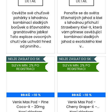
DETAIL
DETAIL
Osvěžte své chuťové
Ponořte se do světa
pohárky s lahodnou
šťavnatých jahod a kiwi
kombinací sladkých
s lahodnou příchutí
borůvek a šťavnatého
Strawberry Kiwi-X, která
granátového jablka!
vám přinese osvěžující
Tato exploze ovocných
kombinaci sladkých
chutí vás uchvátí hned
jahod a exotického kiwi
od prvního...
v...
NELZE ZASLAT DO SK
NELZE ZASLAT DO SK
SLEVA MIN. 2% PO
SLEVA MIN. 2% PO
REGISTRACI
REGISTRACI
99 KČ
–10 %
99 KČ
–10 %
Venix Max Pod - Pine
Venix Max Pod -
Coco-X - 20mg
Cherry Grape-X -
20mg