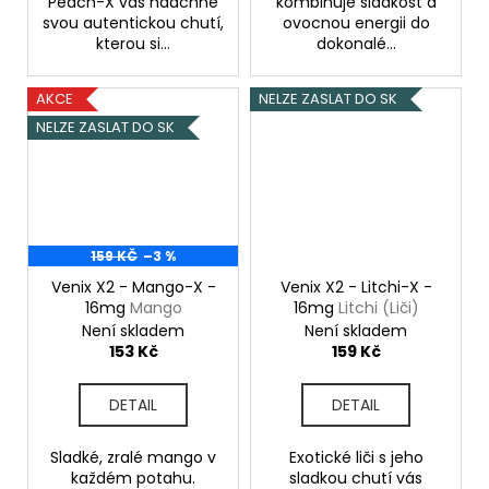
Peach-X vás nadchne
kombinuje sladkost a
svou autentickou chutí,
ovocnou energii do
kterou si...
dokonalé...
AKCE
NELZE ZASLAT DO SK
NELZE ZASLAT DO SK
159 KČ
–3 %
Venix X2 - Mango-X -
Venix X2 - Litchi-X -
16mg
Mango
16mg
Litchi (Liči)
Není skladem
Není skladem
153 Kč
159 Kč
DETAIL
DETAIL
Sladké, zralé mango v
Exotické liči s jeho
každém potahu.
sladkou chutí vás