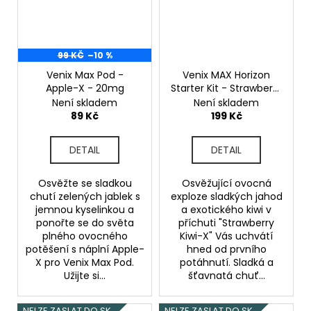
99 KČ
–10 %
Venix Max Pod -
Venix MAX Horizon
Apple-X - 20mg
Starter Kit - Strawberry
Kiwi X - 20mg
Není skladem
Není skladem
89 Kč
199 Kč
DETAIL
DETAIL
Osvěžte se sladkou
Osvěžující ovocná
chutí zelených jablek s
exploze sladkých jahod
jemnou kyselinkou a
a exotického kiwi v
ponořte se do světa
příchuti "Strawberry
plného ovocného
Kiwi-X" Vás uchvátí
potěšení s náplní Apple-
hned od prvního
X pro Venix Max Pod.
potáhnutí. Sladká a
Užijte si...
šťavnatá chuť...
NELZE ZASLAT DO SK
NELZE ZASLAT DO SK