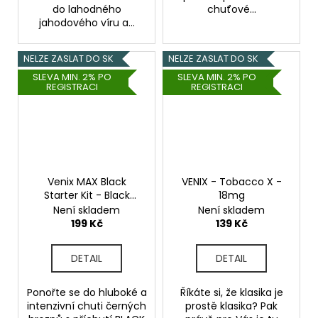
do lahodného
chuťové...
jahodového víru a...
NELZE ZASLAT DO SK
NELZE ZASLAT DO SK
SLEVA MIN. 2% PO
SLEVA MIN. 2% PO
REGISTRACI
REGISTRACI
Venix MAX Black
VENIX - Tobacco X -
Starter Kit - Black
18mg
Grape X - 20mg
Není skladem
Není skladem
199 Kč
139 Kč
DETAIL
DETAIL
Ponořte se do hluboké a
Říkáte si, že klasika je
intenzivní chuti černých
prostě klasika? Pak