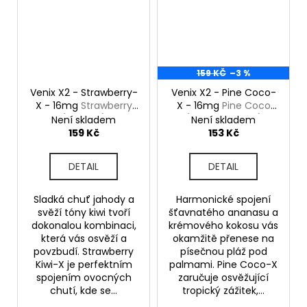
159 KČ
–3 %
Venix X2 - Strawberry-
Venix X2 - Pine Coco-
X - 16mg
Strawberry
X - 16mg
Pine Coco
(Jahoda)
(Ananas, Kokos)
Není skladem
Není skladem
159 Kč
153 Kč
DETAIL
DETAIL
Sladká chuť jahody a
Harmonické spojení
svěží tóny kiwi tvoří
šťavnatého ananasu a
dokonalou kombinaci,
krémového kokosu vás
která vás osvěží a
okamžitě přenese na
povzbudí. Strawberry
písečnou pláž pod
Kiwi-X je perfektním
palmami. Pine Coco-X
spojením ovocných
zaručuje osvěžující
chutí, kde se...
tropický zážitek,...