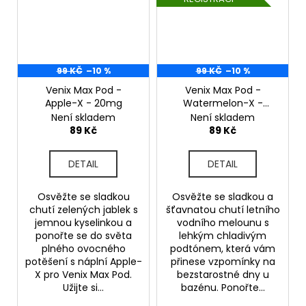
99 KČ
–10 %
99 KČ
–10 %
Venix Max Pod -
Venix Max Pod -
Apple-X - 20mg
Watermelon-X -
20mg
Není skladem
Není skladem
89 Kč
89 Kč
DETAIL
DETAIL
Osvěžte se sladkou
Osvěžte se sladkou a
chutí zelených jablek s
šťavnatou chutí letního
jemnou kyselinkou a
vodního melounu s
ponořte se do světa
lehkým chladivým
plného ovocného
podtónem, která vám
potěšení s náplní Apple-
přinese vzpomínky na
X pro Venix Max Pod.
bezstarostné dny u
Užijte si...
bazénu. Ponořte...