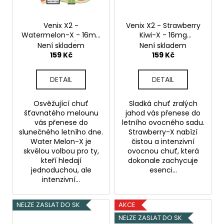
č
u
j
Venix X2 -
Venix X2 - Strawberry
e
Watermelon-X - 16mg
Kiwi-X - 16mg
m
Watermelon (Vocní
Strawberry Kiwi
Není skladem
Není skladem
meloun)
(Jahoda, Kiwi)
e
159 Kč
159 Kč
DETAIL
DETAIL
PEEGEE
DESERT
SHIP
Osvěžující chuť
Sladká chuť zralých
06MG
šťavnatého melounu
jahod vás přenese do
vás přenese do
letního ovocného sadu.
179
slunečného letního dne.
Strawberry-X nabízí
Kč
Water Melon-X je
čistou a intenzivní
skvělou volbou pro ty,
ovocnou chuť, která
kteří hledají
dokonale zachycuje
jednoduchou, ale
esenci...
intenzivní...
NELZE ZASLAT DO SK
AKCE
NELZE ZASLAT DO SK