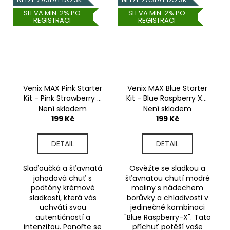
SLEVA MIN. 2% PO
SLEVA MIN. 2% PO
REGISTRACI
REGISTRACI
Venix MAX Pink Starter
Venix MAX Blue Starter
Kit - Pink Strawberry X
Kit - Blue Raspberry X -
- 20mg
20mg
Není skladem
Není skladem
199 Kč
199 Kč
DETAIL
DETAIL
Slaďoučká a šťavnatá
Osvěžte se sladkou a
jahodová chuť s
šťavnatou chutí modré
podtóny krémové
maliny s nádechem
sladkosti, která vás
borůvky a chladivosti v
uchvátí svou
jedinečné kombinaci
autentičností a
"Blue Raspberry-X". Tato
intenzitou. Ponořte se
příchuť potěší vaše