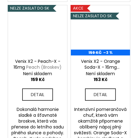
NELZE ZASLAT DO SK
AKCE
NELZE ZASLAT DO SK
159 KČ
–3 %
Venix X2 - Peach-X -
Venix X2 - Orange
16mg
Peach (Broskev)
Soda-X - 16mg
Orange Soda
Není skladem
Není skladem
(Pomeranč,
159 Kč
153 Kč
Limonáda)
DETAIL
DETAIL
Dokonalá harmonie
Intenzivní pomerančová
sladké a šťavnaté
chuť, která vám
broskve, která vás
okamžitě připomene
přenese do letního sadu
oblíbený nápoj plný
plného slunce a pohody.
svěžesti. Orange Soda-X