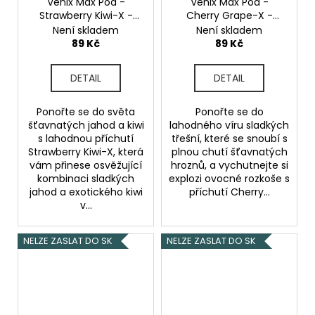
Venix Max Pod -
Venix Max Pod -
Strawberry Kiwi-X -
Cherry Grape-X -
20mg
20mg
Není skladem
Není skladem
89 Kč
89 Kč
DETAIL
DETAIL
Ponořte se do světa
Ponořte se do
šťavnatých jahod a kiwi
lahodného víru sladkých
s lahodnou příchutí
třešní, které se snoubí s
Strawberry Kiwi-X, která
plnou chutí šťavnatých
vám přinese osvěžující
hroznů, a vychutnejte si
kombinaci sladkých
explozi ovocné rozkoše s
jahod a exotického kiwi
příchutí Cherry...
v...
NELZE ZASLAT DO SK
NELZE ZASLAT DO SK