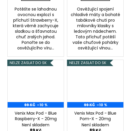
Potěšte se lahodnou
Osvěžující spojení
ovocnou explozí s
chladivé máty a bohaté
příchutí Strawberry-X,
tabákové chuti pro
která věrně zachycuje
milovníky klasiky s
sladkou a šťavnatou
ledovým nádechem.
chuť zralých jahod.
Tato příchuť potěší
Ponořte se do
vaše chuťové pohárky
osvěžujícího víru...
osvěžující vlnou...
NELZE ZASLAT DO SK
NELZE ZASLAT DO SK
99 KČ
–10 %
99 KČ
–10 %
Venix Max Pod - Blue
Venix Max Pod - Blue
Raspberry-X - 20mg
Pom-X - 20mg
Není skladem
Není skladem
89 Kč
89 Kč