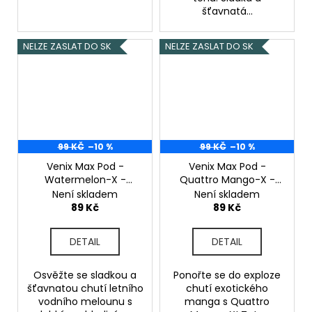
šťavnatá...
NELZE ZASLAT DO SK
NELZE ZASLAT DO SK
99 KČ
–10 %
99 KČ
–10 %
Venix Max Pod -
Venix Max Pod -
Watermelon-X -
Quattro Mango-X -
20mg
20mg
Není skladem
Není skladem
89 Kč
89 Kč
DETAIL
DETAIL
Osvěžte se sladkou a
Ponořte se do exploze
šťavnatou chutí letního
chutí exotického
vodního melounu s
manga s Quattro