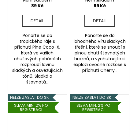
Není skladem
Není skladem
89 Kč
89 Kč
DETAIL
DETAIL
Ponořte se do
Ponořte se do
tropického ráje s
lahodného víru sladkých
příchutí Pine Coco-X,
třešní, které se snoubí s
která ve vašich
plnou chutí šťavnatých
chuťových pohárcích
hroznů, a vychutnejte si
rozproudí lavinu
explozi ovocné rozkoše s
sladkých a osvěžujících
příchutí Cherry...
tónů. Sladká a
šťavnatá...
NELZE ZASLAT DO SK
NELZE ZASLAT DO SK
SLEVA MIN. 2% PO
SLEVA MIN. 2% PO
REGISTRACI
REGISTRACI