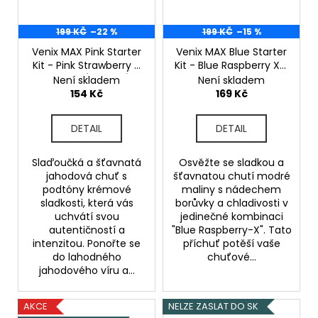
199 KČ
–22 %
199 KČ
–15 %
Venix MAX Pink Starter
Venix MAX Blue Starter
Kit - Pink Strawberry X
Kit - Blue Raspberry X -
- 20mg
(Jahoda)
20mg
Borůvka, Malina
Není skladem
Není skladem
154 Kč
169 Kč
DETAIL
DETAIL
Slaďoučká a šťavnatá
Osvěžte se sladkou a
jahodová chuť s
šťavnatou chutí modré
podtóny krémové
maliny s nádechem
sladkosti, která vás
borůvky a chladivosti v
uchvátí svou
jedinečné kombinaci
autentičností a
"Blue Raspberry-X". Tato
intenzitou. Ponořte se
příchuť potěší vaše
do lahodného
chuťové...
jahodového víru a...
AKCE
NELZE ZASLAT DO SK