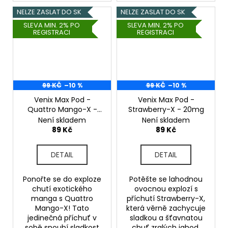
NELZE ZASLAT DO SK
NELZE ZASLAT DO SK
SLEVA MIN. 2% PO
SLEVA MIN. 2% PO
REGISTRACI
REGISTRACI
99 KČ
–10 %
99 KČ
–10 %
Venix Max Pod -
Venix Max Pod -
Quattro Mango-X -
Strawberry-X - 20mg
20mg
Není skladem
Není skladem
89 Kč
89 Kč
DETAIL
DETAIL
Ponořte se do exploze
Potěšte se lahodnou
chutí exotického
ovocnou explozí s
manga s Quattro
příchutí Strawberry-X,
Mango-X! Tato
která věrně zachycuje
jedinečná příchuť v
sladkou a šťavnatou
sobě snoubí sladkost
chuť zralých jahod.