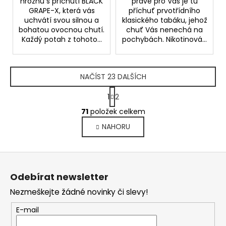
hroznů s příchutí BLACK
právě pro Vás je tu
GRAPE-X, která vás
příchuť prvotřídního
uchvátí svou silnou a
klasického tabáku, jehož
bohatou ovocnou chutí.
chuť Vás nenechá na
Každý potah z tohoto...
pochybách. Nikotinová...
NAČÍST 23 DALŠÍCH
S
1
2
t
O
r
71
položek celkem
v
á
NAHORU
l
n
k
á
o
d
Z
v
a
á
á
c
Odebírat newsletter
n
p
í
í
Nezmeškejte žádné novinky či slevy!
p
a
r
t
E-mail
v
í