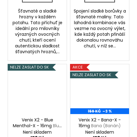
Šťavnaté a sladké
Spojení sladké borůvky a
hrozny v každém
šťavnaté maliny. Tato
potahu. Tato příchuť je
lahodná kombinace vás
ideální pro milovníky
vezme na ovocný výlet,
výrazných ovocných
kde každý potah přináší
chutí, kteří ocení
dokonalou rovnováhu
autentickou sladkost
chutí, v níž se...
šťavnatých hroznů,...
NELZE ZASLAT DO SK
AKCE
NELZE ZASLAT DO SK
159 KČ
–3 %
Venix X2 - Blue
Venix X2 - Bana-X -
Menthol-X - 16mg
Blue
16mg
Bana (Banán)
Mentho (Borůvka,
Není skladem
Není skladem