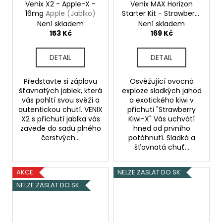
Venix X2 - Apple-X -
Venix MAX Horizon
16mg
Apple (Jablko)
Starter Kit - Strawberry
Kiwi X - 20mg
Není skladem
Není skladem
(Jahoda, Kiwi)
153 Kč
169 Kč
DETAIL
DETAIL
Představte si záplavu
Osvěžující ovocná
šťavnatých jablek, která
exploze sladkých jahod
vás pohltí svou svěží a
a exotického kiwi v
autentickou chutí. VENIX
příchuti "Strawberry
X2 s příchutí jablka vás
Kiwi-X" Vás uchvátí
zavede do sadu plného
hned od prvního
čerstvých...
potáhnutí. Sladká a
šťavnatá chuť...
AKCE
NELZE ZASLAT DO SK
NELZE ZASLAT DO SK