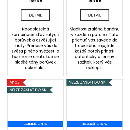
Máta)
159 Kč
153 Kč
DETAIL
DETAIL
Neodolatelná
Sladkost zralého banánu
kombinace šťavnatých
v každém potahu. Tato
borůvek a osvěžující
příchuť vás zavede do
máty. Přenese vás do
tropického ráje, kde
světa plného svěžesti a
každý potah přináší
harmonie chutí, kde se
autentický a jemný
sladké tóny borůvek
zážitek, který vás
dokonale...
obklopí...
AKCE
NELZE ZASLAT DO SK
NELZE ZASLAT DO SK
159 KČ
–3 %
199 KČ
–15 %