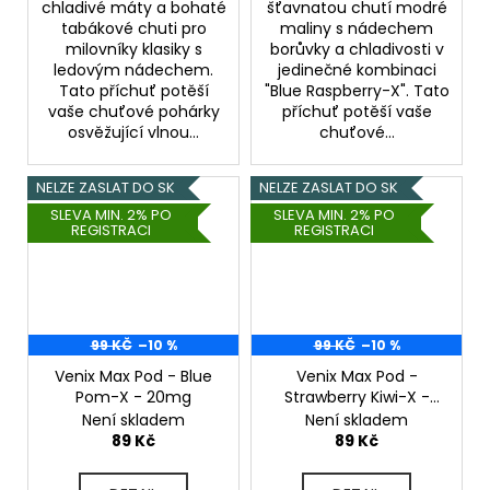
chladivé máty a bohaté
šťavnatou chutí modré
tabákové chuti pro
maliny s nádechem
milovníky klasiky s
borůvky a chladivosti v
ledovým nádechem.
jedinečné kombinaci
Tato příchuť potěší
"Blue Raspberry-X". Tato
vaše chuťové pohárky
příchuť potěší vaše
osvěžující vlnou...
chuťové...
NELZE ZASLAT DO SK
NELZE ZASLAT DO SK
SLEVA MIN. 2% PO
SLEVA MIN. 2% PO
REGISTRACI
REGISTRACI
99 KČ
–10 %
99 KČ
–10 %
Venix Max Pod - Blue
Venix Max Pod -
Pom-X - 20mg
Strawberry Kiwi-X -
20mg
Není skladem
Není skladem
89 Kč
89 Kč