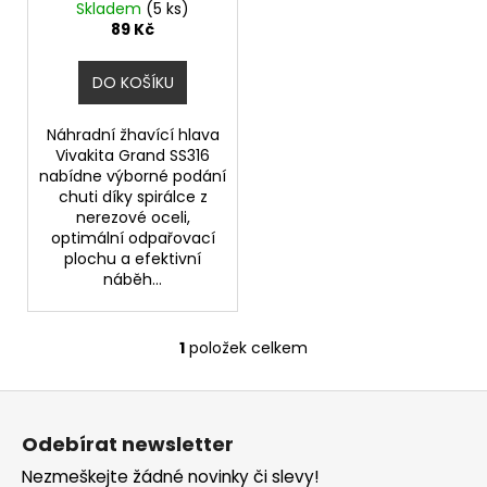
ů
(0,2ohm) (1ks)
Skladem
(5 ks)
u
a
89 Kč
k
j
t
í
DO KOŠÍKU
ů
t
?
Náhradní žhavící hlava
Vivakita Grand SS316
nabídne výborné podání
chuti díky spirálce z
nerezové oceli,
optimální odpařovací
HLEDAT
plochu a efektivní
náběh...
D
1
položek celkem
O
o
v
p
Z
l
o
á
á
r
Odebírat newsletter
d
p
u
a
Nezmeškejte žádné novinky či slevy!