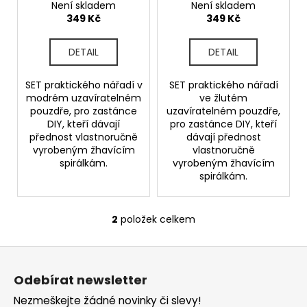
ů
Není skladem
Není skladem
u
a
349 Kč
349 Kč
k
j
t
í
DETAIL
DETAIL
ů
t
?
SET praktického nářadí v
SET praktického nářadí
modrém uzavíratelném
ve žlutém
pouzdře, pro zastánce
uzavíratelném pouzdře,
DIY, kteří dávají
pro zastánce DIY, kteří
přednost vlastnoručně
dávají přednost
vyrobeným žhavícím
vlastnoručně
HLEDAT
spirálkám.
vyrobeným žhavícím
spirálkám.
D
2
položek celkem
O
o
v
p
Z
l
o
á
á
r
Odebírat newsletter
d
p
u
a
Nezmeškejte žádné novinky či slevy!