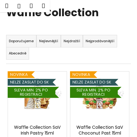
K
Hledat
Nákupní
Menu
Přihlášení
Waffle Collection
Přejít
o
Zpět
Zpět
na
košík
š
obsah
í
C
Ř
k
o
a
Doporučujeme
Nejlevnější
Nejdražší
Nejprodávanější
p
z
Abecedně
o
e
t
n
V
ř
í
NOVINKA
NOVINKA
ý
e
p
NELZE ZASLAT DO SK
NELZE ZASLAT DO SK
p
b
r
SLEVA MIN. 2% PO
SLEVA MIN. 2% PO
REGISTRACI
REGISTRACI
i
u
o
s
j
d
p
e
u
r
t
k
o
e
Waffle Collection SaV
Waffle Collection SaV
t
Irish Pastry 15ml
Choconut Past 15ml
d
n