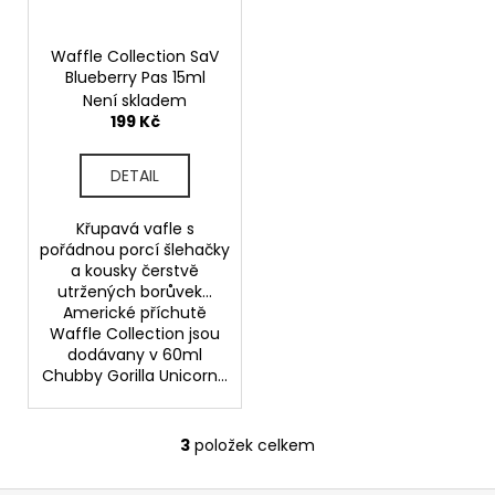
č
u
j
Waffle Collection SaV
e
Blueberry Pas 15ml
m
Není skladem
e
199 Kč
DETAIL
INNOKIN
Z-
COIL
Křupavá vafle s
0,8
pořádnou porcí šlehačky
OHM
a kousky čerstvě
-
utržených borůvek...
ŽHAVÍCÍ
Americké příchutě
HLAVA
Waffle Collection jsou
69
dodávany v 60ml
Kč
Chubby Gorilla Unicorn...
3
položek celkem
O
v