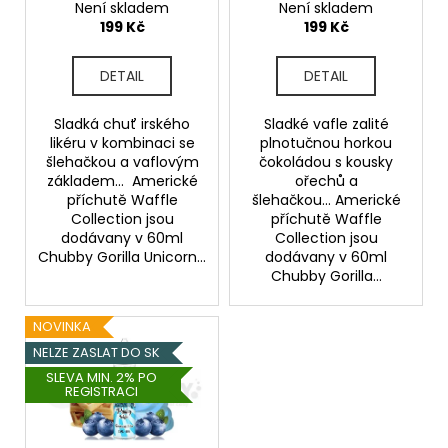
ů
Není skladem
Není skladem
u
a
199 Kč
199 Kč
k
j
t
í
DETAIL
DETAIL
ů
t
?
Sladká chuť irského
Sladké vafle zalité
likéru v kombinaci se
plnotučnou horkou
šlehačkou a vaflovým
čokoládou s kousky
základem... Americké
ořechů a
příchutě Waffle
šlehačkou... Americké
Collection jsou
příchutě Waffle
HLEDAT
dodávany v 60ml
Collection jsou
Chubby Gorilla Unicorn...
dodávany v 60ml
Chubby Gorilla...
D
NOVINKA
o
NELZE ZASLAT DO SK
p
SLEVA MIN. 2% PO
o
REGISTRACI
r
u