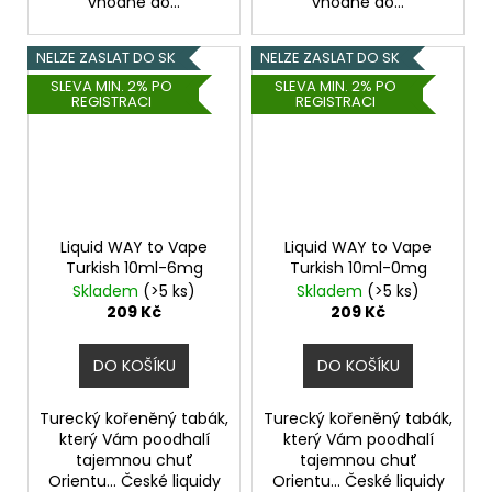
vhodné do...
vhodné do...
NELZE ZASLAT DO SK
NELZE ZASLAT DO SK
SLEVA MIN. 2% PO
SLEVA MIN. 2% PO
REGISTRACI
REGISTRACI
Liquid WAY to Vape
Liquid WAY to Vape
Turkish 10ml-6mg
Turkish 10ml-0mg
Skladem
(>5 ks)
Skladem
(>5 ks)
209 Kč
209 Kč
DO KOŠÍKU
DO KOŠÍKU
Turecký kořeněný tabák,
Turecký kořeněný tabák,
který Vám poodhalí
který Vám poodhalí
tajemnou chuť
tajemnou chuť
Orientu... České liquidy
Orientu... České liquidy