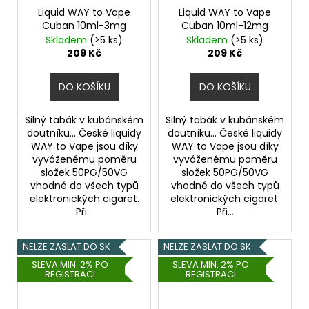
Liquid WAY to Vape
Liquid WAY to Vape
Cuban 10ml-3mg
Cuban 10ml-12mg
Skladem
(>5 ks)
Skladem
(>5 ks)
209 Kč
209 Kč
DO KOŠÍKU
DO KOŠÍKU
Silný tabák v kubánském
Silný tabák v kubánském
doutníku... České liquidy
doutníku... České liquidy
WAY to Vape jsou díky
WAY to Vape jsou díky
vyváženému poměru
vyváženému poměru
složek 50PG/50VG
složek 50PG/50VG
vhodné do všech typů
vhodné do všech typů
elektronických cigaret.
elektronických cigaret.
Při...
Při...
NELZE ZASLAT DO SK
NELZE ZASLAT DO SK
SLEVA MIN. 2% PO
SLEVA MIN. 2% PO
REGISTRACI
REGISTRACI