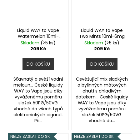
225
Kč
Liquid WAY to Vape
Liquid WAY to Vape
Watermelon 10ml-
Two Mints 10ml-6mg
0mg
Skladem
(>5 ks)
Skladem
(>5 ks)
209 Kč
209 Kč
DO KOŠÍKU
DO KOŠÍKU
Šťavnatý a svěží vodní
Osvěžující mix sladkých
meloun... České liquidy
a bylinných mátových
WAY to Vape jsou díky
chutí s chladivým
vyváženému poměru
dotekem... České liquidy
složek 50PG/50VG
WAY to Vape jsou díky
vhodné do všech typů
vyváženému poměru
elektronických cigaret.
složek 50PG/50VG
Při...
vhodné do...
NELZE ZASLAT DO SK
NELZE ZASLAT DO SK