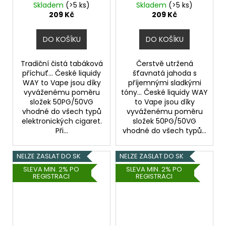
Skladem
(>5 ks)
Skladem
(>5 ks)
209 Kč
209 Kč
DO KOŠÍKU
DO KOŠÍKU
Tradiční čistá tabáková
Čerstvě utržená
příchuť... České liquidy
šťavnatá jahoda s
WAY to Vape jsou díky
příjemnými sladkými
vyváženému poměru
tóny... České liquidy WAY
složek 50PG/50VG
to Vape jsou díky
vhodné do všech typů
vyváženému poměru
elektronických cigaret.
složek 50PG/50VG
Při...
vhodné do všech typů...
NELZE ZASLAT DO SK
NELZE ZASLAT DO SK
SLEVA MIN. 2% PO
SLEVA MIN. 2% PO
REGISTRACI
REGISTRACI