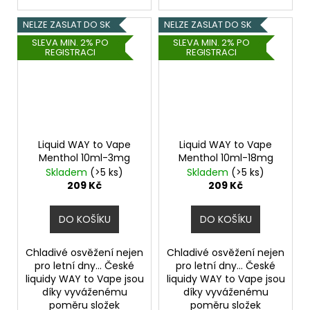
NELZE ZASLAT DO SK
NELZE ZASLAT DO SK
SLEVA MIN. 2% PO
SLEVA MIN. 2% PO
REGISTRACI
REGISTRACI
Liquid WAY to Vape
Liquid WAY to Vape
Menthol 10ml-3mg
Menthol 10ml-18mg
Skladem
(>5 ks)
Skladem
(>5 ks)
209 Kč
209 Kč
DO KOŠÍKU
DO KOŠÍKU
Chladivé osvěžení nejen
Chladivé osvěžení nejen
pro letní dny... České
pro letní dny... České
liquidy WAY to Vape jsou
liquidy WAY to Vape jsou
díky vyváženému
díky vyváženému
poměru složek
poměru složek