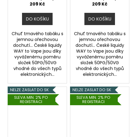
209 Kč
209 Kč
DO KOŠÍKU
DO KOŠÍKU
Chuť tmavého tabáku s
Chuť tmavého tabáku s
jemnou ořechovou
jemnou ořechovou
dochutí... České liquidy
dochutí... České liquidy
WAY to Vape jsou díky
WAY to Vape jsou díky
vyváženému poměru
vyváženému poměru
složek 50PG/50VG
složek 50PG/50VG
vhodné do všech typů
vhodné do všech typů
elektronických...
elektronických...
NELZE ZASLAT DO SK
NELZE ZASLAT DO SK
SLEVA MIN. 2% PO
SLEVA MIN. 2% PO
REGISTRACI
REGISTRACI