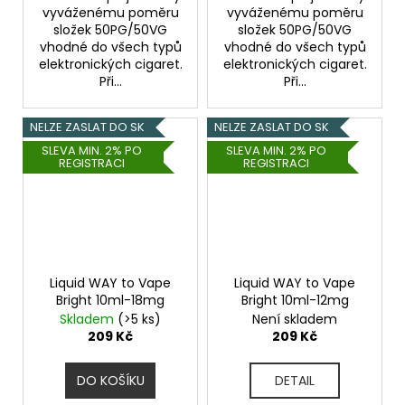
vyváženému poměru
vyváženému poměru
složek 50PG/50VG
složek 50PG/50VG
vhodné do všech typů
vhodné do všech typů
elektronických cigaret.
elektronických cigaret.
Při...
Při...
NELZE ZASLAT DO SK
NELZE ZASLAT DO SK
SLEVA MIN. 2% PO
SLEVA MIN. 2% PO
REGISTRACI
REGISTRACI
Liquid WAY to Vape
Liquid WAY to Vape
Bright 10ml-18mg
Bright 10ml-12mg
Skladem
(>5 ks)
Není skladem
209 Kč
209 Kč
DO KOŠÍKU
DETAIL