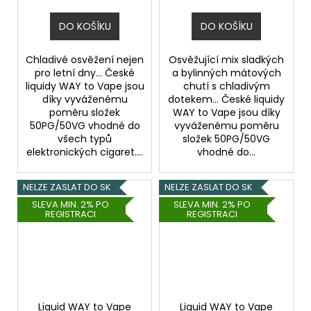
DO KOŠÍKU
DO KOŠÍKU
Chladivé osvěžení nejen
Osvěžující mix sladkých
pro letní dny... České
a bylinných mátových
liquidy WAY to Vape jsou
chutí s chladivým
díky vyváženému
dotekem... České liquidy
poměru složek
WAY to Vape jsou díky
50PG/50VG vhodné do
vyváženému poměru
všech typů
složek 50PG/50VG
elektronických cigaret....
vhodné do...
NELZE ZASLAT DO SK
NELZE ZASLAT DO SK
SLEVA MIN. 2% PO
SLEVA MIN. 2% PO
REGISTRACI
REGISTRACI
Liquid WAY to Vape
Liquid WAY to Vape