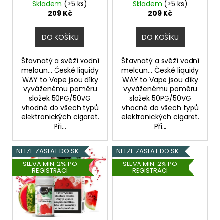
ů
6mg
3mg
Skladem
(>5 ks)
Skladem
(>5 ks)
u
a
209 Kč
209 Kč
k
j
t
í
DO KOŠÍKU
DO KOŠÍKU
ů
t
?
Šťavnatý a svěží vodní
Šťavnatý a svěží vodní
meloun... České liquidy
meloun... České liquidy
WAY to Vape jsou díky
WAY to Vape jsou díky
vyváženému poměru
vyváženému poměru
složek 50PG/50VG
složek 50PG/50VG
vhodné do všech typů
vhodné do všech typů
HLEDAT
elektronických cigaret.
elektronických cigaret.
Při...
Při...
NELZE ZASLAT DO SK
NELZE ZASLAT DO SK
D
SLEVA MIN. 2% PO
SLEVA MIN. 2% PO
o
REGISTRACI
REGISTRACI
p
o
r
u