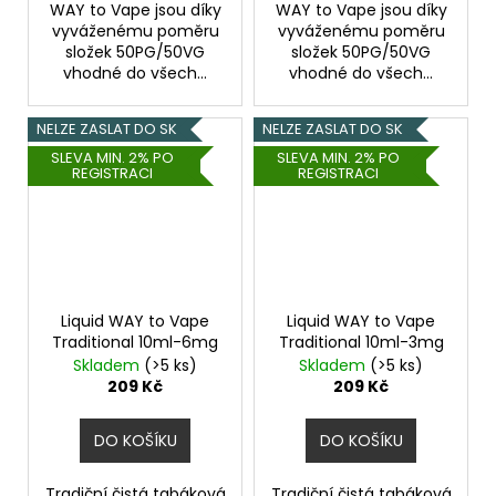
WAY to Vape jsou díky
WAY to Vape jsou díky
vyváženému poměru
vyváženému poměru
složek 50PG/50VG
složek 50PG/50VG
vhodné do všech...
vhodné do všech...
NELZE ZASLAT DO SK
NELZE ZASLAT DO SK
SLEVA MIN. 2% PO
SLEVA MIN. 2% PO
REGISTRACI
REGISTRACI
Liquid WAY to Vape
Liquid WAY to Vape
Traditional 10ml-6mg
Traditional 10ml-3mg
Skladem
(>5 ks)
Skladem
(>5 ks)
209 Kč
209 Kč
DO KOŠÍKU
DO KOŠÍKU
Tradiční čistá tabáková
Tradiční čistá tabáková