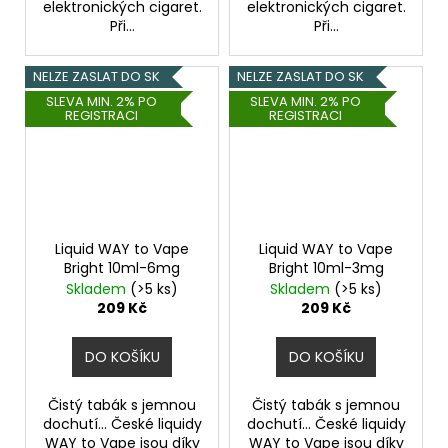
elektronických cigaret.
elektronických cigaret.
Při...
Při...
NELZE ZASLAT DO SK
NELZE ZASLAT DO SK
SLEVA MIN. 2% PO
SLEVA MIN. 2% PO
REGISTRACI
REGISTRACI
Liquid WAY to Vape
Liquid WAY to Vape
Bright 10ml-6mg
Bright 10ml-3mg
Skladem
(>5 ks)
Skladem
(>5 ks)
209 Kč
209 Kč
DO KOŠÍKU
DO KOŠÍKU
Čistý tabák s jemnou
Čistý tabák s jemnou
dochutí... České liquidy
dochutí... České liquidy
WAY to Vape jsou díky
WAY to Vape jsou díky