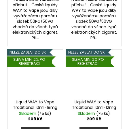
příchuť... České liquidy
příchuť... České liquidy
WAY to Vape jsou díky
WAY to Vape jsou díky
vyváženému poměru
vyváženému poměru
složek 50PG/50VG
složek 50PG/50VG
vhodné do všech typů
vhodné do všech typů
elektronických cigaret.
elektronických cigaret.
Při...
Při...
NELZE ZASLAT DO SK
NELZE ZASLAT DO SK
SLEVA MIN. 2% PO
SLEVA MIN. 2% PO
REGISTRACI
REGISTRACI
Liquid WAY to Vape
Liquid WAY to Vape
Traditional 10ml-18mg
Traditional 10ml-12mg
Skladem
(>5 ks)
Skladem
(>5 ks)
209 Kč
209 Kč