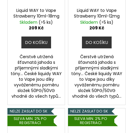
Liquid WAY to Vape
Liquid WAY to Vape
Strawberry 10ml-18mg
Strawberry 10ml-12mg
Skladem
(>5 ks)
Skladem
(>5 ks)
209 Kč
209 Kč
DO KOŠÍKU
DO KOŠÍKU
Čerstvě utržená
Čerstvě utržená
šťavnatá jahoda s
šťavnatá jahoda s
příjemnými sladkými
příjemnými sladkými
tóny... České liquidy WAY
tóny... České liquidy WAY
to Vape jsou díky
to Vape jsou díky
vyváženému poměru
vyváženému poměru
složek 50PG/50VG
složek 50PG/50VG
vhodné do všech typů...
vhodné do všech typů...
NELZE ZASLAT DO SK
NELZE ZASLAT DO SK
SLEVA MIN. 2% PO
SLEVA MIN. 2% PO
REGISTRACI
REGISTRACI