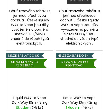
Chuť tmavého tabáku s
Chuť tmavého tabáku s
jemnou ořechovou
jemnou ořechovou
dochutí... České liquidy
dochutí... České liquidy
WAY to Vape jsou díky
WAY to Vape jsou díky
vyváženému poměru
vyváženému poměru
složek 50PG/50VG
složek 50PG/50VG
vhodné do všech typů
vhodné do všech typů
elektronických...
elektronických...
NELZE ZASLAT DO SK
NELZE ZASLAT DO SK
SLEVA MIN. 2% PO
SLEVA MIN. 2% PO
REGISTRACI
REGISTRACI
Liquid WAY to Vape
Liquid WAY to Vape
Dark Way 10ml-18mg
Dark Way 10ml-12mg
Skladem
(>5 ks)
Skladem
(>5 ks)