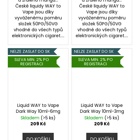
a zralého manga...
a zralého manga...
České liquidy WAY to
České liquidy WAY to
Vape jsou díky
Vape jsou díky
vyváženému poměru
vyváženému poměru
složek 50PG/50VG
složek 50PG/50VG
vhodné do všech typů
vhodné do všech typů
elektronických cigaret....
elektronických cigaret....
NELZE ZASLAT DO SK
NELZE ZASLAT DO SK
SLEVA MIN. 2% PO
SLEVA MIN. 2% PO
REGISTRACI
REGISTRACI
Liquid WAY to Vape
Liquid WAY to Vape
Dark Way 10ml-6mg
Dark Way 10ml-3mg
Skladem
(>5 ks)
Skladem
(>5 ks)
209 Kč
209 Kč
DO KOŠÍKU
DO KOŠÍKU