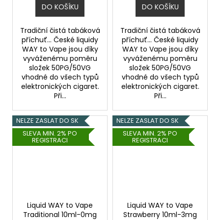
DO KOŠÍKU
DO KOŠÍKU
Tradiční čistá tabáková
Tradiční čistá tabáková
příchuť... České liquidy
příchuť... České liquidy
WAY to Vape jsou díky
WAY to Vape jsou díky
vyváženému poměru
vyváženému poměru
složek 50PG/50VG
složek 50PG/50VG
vhodné do všech typů
vhodné do všech typů
elektronických cigaret.
elektronických cigaret.
Při...
Při...
NELZE ZASLAT DO SK
NELZE ZASLAT DO SK
SLEVA MIN. 2% PO
SLEVA MIN. 2% PO
REGISTRACI
REGISTRACI
Liquid WAY to Vape
Liquid WAY to Vape
Traditional 10ml-0mg
Strawberry 10ml-3mg