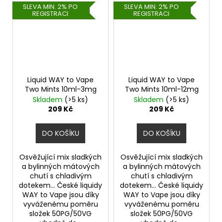
SLEVA MIN. 2% PO
SLEVA MIN. 2% PO
REGISTRACI
REGISTRACI
Liquid WAY to Vape
Liquid WAY to Vape
Two Mints 10ml-3mg
Two Mints 10ml-12mg
Skladem
(>5 ks)
Skladem
(>5 ks)
209 Kč
209 Kč
DO KOŠÍKU
DO KOŠÍKU
Osvěžující mix sladkých
Osvěžující mix sladkých
a bylinných mátových
a bylinných mátových
chutí s chladivým
chutí s chladivým
dotekem... České liquidy
dotekem... České liquidy
WAY to Vape jsou díky
WAY to Vape jsou díky
vyváženému poměru
vyváženému poměru
složek 50PG/50VG
složek 50PG/50VG