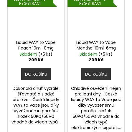
REGISTRACI
REGISTRACI
Liquid WAY to Vape
Liquid WAY to Vape
Peach 10ml-0mg
Menthol 10ml-6mg
Skladem
(>5 ks)
Skladem
(>5 ks)
209 Kč
209 Kč
DO KOŠÍKU
DO KOŠÍKU
Dokonalá chuť vyzrálé,
Chladivé osvěžení nejen
šťavnaté a sladké
pro letní dny... České
broskve... České liquidy
liquidy WAY to Vape jsou
WAY to Vape jsou díky
díky vyváženému
vyváženému poměru
poměru složek
složek 50PG/50VG
50PG/50VG vhodné do
vhodné do všech typů...
všech typů
elektronických cigaret....