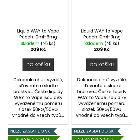
Liquid WAY to Vape
Liquid WAY to Vape
Peach 10ml-6mg
Peach 10ml-3mg
Skladem
(>5 ks)
Skladem
(>5 ks)
209 Kč
209 Kč
DO KOŠÍKU
DO KOŠÍKU
Dokonalá chuť vyzrálé,
Dokonalá chuť vyzrálé,
šťavnaté a sladké
šťavnaté a sladké
broskve... České liquidy
broskve... České liquidy
WAY to Vape jsou díky
WAY to Vape jsou díky
vyváženému poměru
vyváženému poměru
složek 50PG/50VG
složek 50PG/50VG
vhodné do všech typů...
vhodné do všech typů...
NELZE ZASLAT DO SK
NELZE ZASLAT DO SK
SLEVA MIN. 2% PO
SLEVA MIN. 2% PO