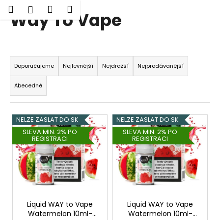
K
Hledat
Nákupní
Menu
Přihlášení
Way To Vape
Přejít
o
Zpět
Zpět
na
košík
š
obsah
í
C
Ř
k
o
a
Doporučujeme
Nejlevnější
Nejdražší
Nejprodávanější
p
z
Abecedně
o
e
t
n
V
ř
í
NELZE ZASLAT DO SK
NELZE ZASLAT DO SK
ý
e
p
SLEVA MIN. 2% PO
SLEVA MIN. 2% PO
REGISTRACI
REGISTRACI
p
b
r
i
u
o
s
j
d
p
e
u
r
t
k
o
e
Liquid WAY to Vape
Liquid WAY to Vape
t
Watermelon 10ml-
Watermelon 10ml-
d
n