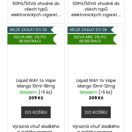
50PG/50VG vhodné do
50PG/50VG vhodné do
všech typů
všech typů
elektronických cigaret....
elektronických cigaret....
NELZE ZASLAT DO SK
NELZE ZASLAT DO SK
SLEVA MIN. 2% PO
SLEVA MIN. 2% PO
REGISTRACI
REGISTRACI
Liquid WAY to Vape
Liquid WAY to Vape
Mango 10ml-18mg
Mango 10ml-12mg
Skladem
(>5 ks)
Skladem
(>5 ks)
209 Kč
209 Kč
DO KOŠÍKU
DO KOŠÍKU
Výrazná chuť sladkého
Výrazná chuť sladkého