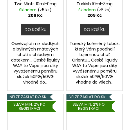
Two Mints 10ml-0mg
Turkish 10ml-3mg
Skladem
(>5 ks)
Skladem
(>5 ks)
209 Kč
209 Kč
DO KOŠÍKU
DO KOŠÍKU
Osvěžující mix sladkých
Turecký kořeněný tabák,
a bylinných mátových
který Vám poodhalí
chutí s chladivým
tajemnou chuť
dotekem... České liquidy
Orientu... České liquidy
WAY to Vape jsou díky
WAY to Vape jsou díky
vyváženému poměru
vyváženému poměru
složek 50PG/50VG
složek 50PG/50VG
vhodné do...
vhodné do všech...
NELZE ZASLAT DO SK
NELZE ZASLAT DO SK
SLEVA MIN. 2% PO
SLEVA MIN. 2% PO
REGISTRACI
REGISTRACI