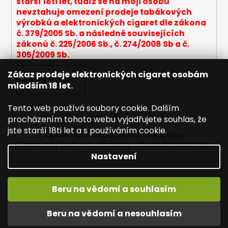
i
starší 18ti let, tudíž se na moji osobu
s
nevztahuje omezení prodeje tabákových
u
výrobků a elektronických cigaret dle zákona
č. 379/2005 Sb. a následně souvisejících
zákonů č. 225/2006 Sb., č. 274/2008 Sb a č.
305/2009 Sb.
Zákaz prodeje elektronických cigaret osobám
PŘIHLÁSIT SE
mladším 18 let.
Tento web používá soubory cookie. Dalším
procházením tohoto webu vyjadřujete souhlas, že
jste starší 18ti let a s používáním cookie.
Napište nám
Mapa serveru
Reklamace
Dopravné / poštovné
Kontakty
Obchodní podmínky
Nastavení
Vytvořil Shoptet
Beru na vědomí a souhlasím
Copyright 2026
Joyetech - Značkové elektronické
cigarety
. Všechna práva vyhrazena.
Upravit nastavení
Vítejte na JOYETECH. DORUČENÍ ZDARMA zásilkovnou nad
Beru na vědomí a nesouhlasím
cookies
600,- kč / 50 EURO!