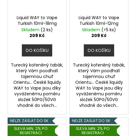
Liquid WAY to Vape
Liquid WAY to Vape
Turkish 10ml-18mg
Turkish 10ml-12mg
Skladem
(2 ks)
Skladem
(>5 ks)
209 Kč
209 Kč
DO KOŠÍKU
DO KOŠÍKU
Turecký kořeněný tabák,
Turecký kořeněný tabák,
který Vám poodhalí
který Vám poodhalí
tajemnou chuť
tajemnou chuť
Orientu... České liquidy
Orientu... České liquidy
WAY to Vape jsou díky
WAY to Vape jsou díky
vyváženému poměru
vyváženému poměru
složek 50PG/50VG
složek 50PG/50VG
vhodné do všech...
vhodné do všech...
NELZE ZASLAT DO SK
NELZE ZASLAT DO SK
SLEVA MIN. 2% PO
SLEVA MIN. 2% PO
REGISTRACI
REGISTRACI