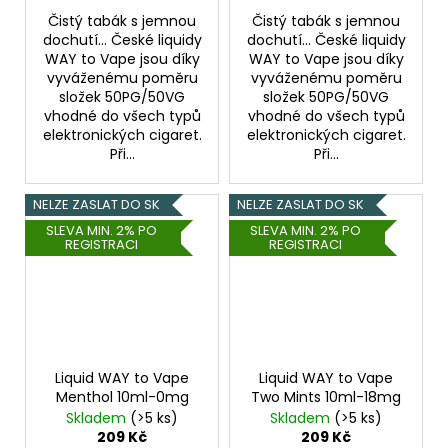
Čistý tabák s jemnou
Čistý tabák s jemnou
dochutí... České liquidy
dochutí... České liquidy
WAY to Vape jsou díky
WAY to Vape jsou díky
vyváženému poměru
vyváženému poměru
složek 50PG/50VG
složek 50PG/50VG
vhodné do všech typů
vhodné do všech typů
elektronických cigaret.
elektronických cigaret.
Při...
Při...
NELZE ZASLAT DO SK
NELZE ZASLAT DO SK
SLEVA MIN. 2% PO
SLEVA MIN. 2% PO
REGISTRACI
REGISTRACI
Liquid WAY to Vape
Liquid WAY to Vape
Menthol 10ml-0mg
Two Mints 10ml-18mg
Skladem
(>5 ks)
Skladem
(>5 ks)
209 Kč
209 Kč