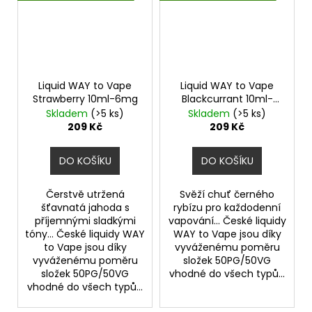
Liquid WAY to Vape
Liquid WAY to Vape
Strawberry 10ml-6mg
Blackcurrant 10ml-
18mg
Skladem
(>5 ks)
Skladem
(>5 ks)
209 Kč
209 Kč
DO KOŠÍKU
DO KOŠÍKU
Čerstvě utržená
Svěží chuť černého
šťavnatá jahoda s
rybízu pro každodenní
příjemnými sladkými
vapování... České liquidy
tóny... České liquidy WAY
WAY to Vape jsou díky
to Vape jsou díky
vyváženému poměru
vyváženému poměru
složek 50PG/50VG
složek 50PG/50VG
vhodné do všech typů...
vhodné do všech typů...