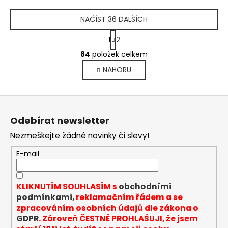
NAČÍST 36 DALŠÍCH
S
1
2
t
O
r
84
položek celkem
v
á
NAHORU
l
n
k
á
o
d
Z
v
a
á
á
c
Odebírat newsletter
n
p
í
í
Nezmeškejte žádné novinky či slevy!
p
a
r
t
E-mail
v
í
k
y
KLIKNUTÍM SOUHLASÍM s
obchodními
v
podmínkami,
reklamačním řádem a se
ý
zpracováním osobních údajů dle zákona o
p
GDPR
. Zároveň ČESTNĚ PROHLAŠUJI, že jsem