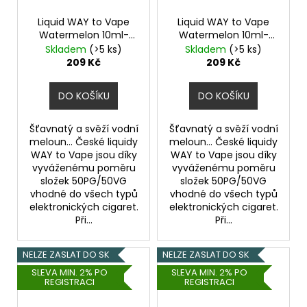
č
u
Liquid WAY to Vape
Liquid WAY to Vape
j
Watermelon 10ml-
Watermelon 10ml-
e
18mg
12mg
Skladem
(>5 ks)
Skladem
(>5 ks)
m
209 Kč
209 Kč
e
DO KOŠÍKU
DO KOŠÍKU
ELF
BAR
Šťavnatý a svěží vodní
Šťavnatý a svěží vodní
ELFA
meloun... České liquidy
meloun... České liquidy
POD
WAY to Vape jsou díky
WAY to Vape jsou díky
-
vyváženému poměru
vyváženému poměru
PŘEDNAPLNĚNÁ
složek 50PG/50VG
složek 50PG/50VG
CARTRIDGE
vhodné do všech typů
vhodné do všech typů
-
elektronických cigaret.
elektronických cigaret.
WATERMELON
Při...
Při...
-
20MG
-
NELZE ZASLAT DO SK
NELZE ZASLAT DO SK
2KS
SLEVA MIN. 2% PO
SLEVA MIN. 2% PO
189
REGISTRACI
REGISTRACI
Kč
Původně: