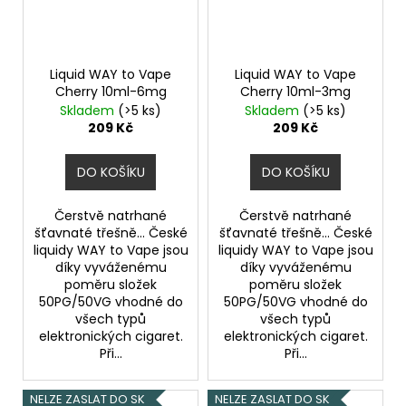
Liquid WAY to Vape
Liquid WAY to Vape
Cherry 10ml-6mg
Cherry 10ml-3mg
Skladem
(>5 ks)
Skladem
(>5 ks)
209 Kč
209 Kč
DO KOŠÍKU
DO KOŠÍKU
Čerstvě natrhané
Čerstvě natrhané
šťavnaté třešně... České
šťavnaté třešně... České
liquidy WAY to Vape jsou
liquidy WAY to Vape jsou
díky vyváženému
díky vyváženému
poměru složek
poměru složek
50PG/50VG vhodné do
50PG/50VG vhodné do
všech typů
všech typů
elektronických cigaret.
elektronických cigaret.
Při...
Při...
NELZE ZASLAT DO SK
NELZE ZASLAT DO SK