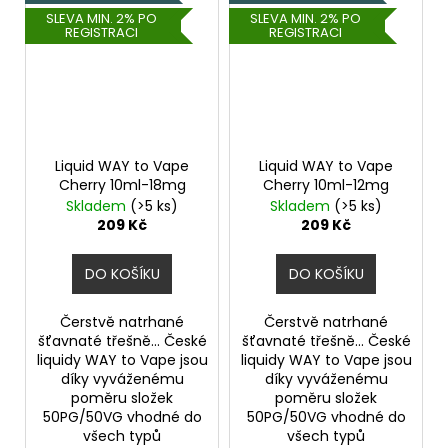
SLEVA MIN. 2% PO
SLEVA MIN. 2% PO
REGISTRACI
REGISTRACI
Liquid WAY to Vape
Liquid WAY to Vape
Cherry 10ml-18mg
Cherry 10ml-12mg
Skladem
(>5 ks)
Skladem
(>5 ks)
209 Kč
209 Kč
DO KOŠÍKU
DO KOŠÍKU
Čerstvě natrhané
Čerstvě natrhané
šťavnaté třešně... České
šťavnaté třešně... České
liquidy WAY to Vape jsou
liquidy WAY to Vape jsou
díky vyváženému
díky vyváženému
poměru složek
poměru složek
50PG/50VG vhodné do
50PG/50VG vhodné do
všech typů
všech typů