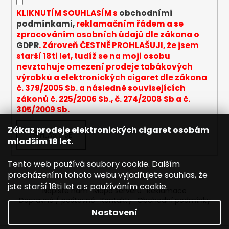
a
KLIKNUTÍM SOUHLASÍM s
obchodními
j
podmínkami,
reklamačním řádem a se
zpracováním osobních údajů dle zákona o
í
GDPR
. Zároveň ČESTNĚ PROHLAŠUJI, že jsem
t
starší 18ti let, tudíž se na moji osobu
?
nevztahuje omezení prodeje tabákových
výrobků a elektronických cigaret dle zákona
č. 379/2005 Sb. a následně souvisejících
zákonů č. 225/2006 Sb., č. 274/2008 Sb a č.
305/2009 Sb.
HLEDAT
Zákaz prodeje elektronických cigaret osobám
PŘIHLÁSIT SE
mladším 18 let.
D
Tento web používá soubory cookie. Dalším
o
procházením tohoto webu vyjadřujete souhlas, že
p
jste starší 18ti let a s používáním cookie.
Napište nám
Mapa serveru
Reklamace
o
Dopravné / poštovné
Kontakty
Obchodní podmínky
r
Nastavení
u