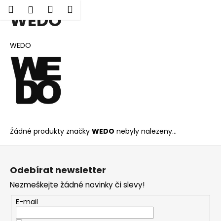
K
Hledat
Nákupní
Menu
Přihlášení
WEDO
Přejít
o
Zpět
Zpět
na
košík
š
obsah
í
WEDO
C
k
o
p
o
t
ř
e
Žádné produkty značky
WEDO
nebyly nalezeny...
b
Z
u
á
j
Odebírat newsletter
p
e
Nezmeškejte žádné novinky či slevy!
a
t
t
E-mail
e
í
n