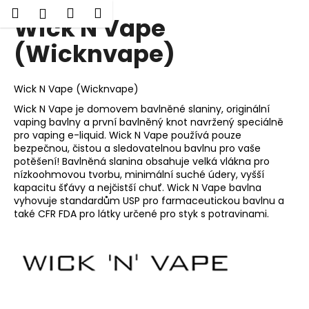
K
Hledat
Nákupní
Menu
Přihlášení
Wick N Vape
Přejít
o
Zpět
Zpět
na
košík
š
(Wicknvape)
obsah
í
C
k
Wick N Vape (Wicknvape)
o
p
Wick N Vape je domovem bavlněné slaniny, originální
vaping bavlny a první bavlněný knot navržený speciálně
o
pro vaping e-liquid. Wick N Vape používá pouze
t
bezpečnou, čistou a sledovatelnou bavlnu pro vaše
ř
potěšení! Bavlněná slanina obsahuje velká vlákna pro
nízkoohmovou tvorbu, minimální suché údery, vyšší
e
kapacitu šťávy a nejčistší chuť. Wick N Vape bavlna
b
vyhovuje standardům USP pro farmaceutickou bavlnu a
také CFR FDA pro látky určené pro styk s potravinami.
u
j
e
t
e
n