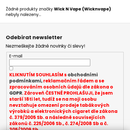
a
Žádné produkty značky
Wick N Vape (Wicknvape)
j
nebyly nalezeny...
í
Z
t
á
?
Odebírat newsletter
p
Nezmeškejte žádné novinky či slevy!
a
t
E-mail
í
HLEDAT
KLIKNUTÍM SOUHLASÍM s
obchodními
podmínkami,
reklamačním řádem a se
zpracováním osobních údajů dle zákona o
D
GDPR
. Zároveň ČESTNĚ PROHLAŠUJI, že jsem
o
starší 18ti let, tudíž se na moji osobu
p
nevztahuje omezení prodeje tabákových
o
výrobků a elektronických cigaret dle zákona
r
č. 379/2005 Sb. a následně souvisejících
u
zákonů č. 225/2006 Sb., č. 274/2008 Sb a č.
305/2009 Sb.