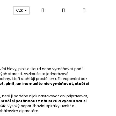
Hledat
Přihlášení
Nákupní
ám
Sledování zásilek
Obchodní podmínky
CZK
košík
vící hlavy, plnit e-liquid nebo vyměňovat pod?
čných starostí. Vyzkoušejte jednorázové
hny, kteří si chtějí prostě jen užít vapování bez
t, plnit, ani nemusíte nic vyměňovat, stačí si
není ji potřeba nijak nastavovat ani připravovat,
.
Stačí si potáhnout z náustku a vychutnat si
Následující
 ČR.
Vysoký odpor žhavící spirálky uvnitř e-
tabákovým cigaretám.