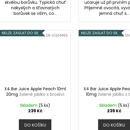
skvělou borůvku. Typická chuť
učaruje už při prvním 
nakyslých a šťavnatých
Příjemně ovocitá, vyv
borůvek se vším, co...
jemná chuť s...
NELZE ZASLAT DO SK
NELZE ZASLAT DO SK
Kód:
SN-LIQ04493
Kód:
SN
X4 Bar Juice Apple Peach 10ml
X4 Bar Juice Apple Pe
20mg
Zelené jablko s broskví
10mg
Zelené jablko s 
Skladem
(5 ks)
Skladem
(5 ks)
239 Kč
239 Kč
DO KOŠÍKU
DO KOŠÍKU