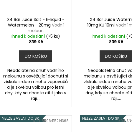
X4 Bar Juice Salt - E-liquid -
X4 Bar Juice Water
Watermelon - 20mg
Vodní
10mg KU 10ml
Vodní 
meloun
Ihned k odeslání
(>5 ks)
Ihned k odeslání
(>
239 Kč
239 Kč
DO KOŠÍKU
DO KOŠÍKU
Neodolatelná chuť vodního
Neodolatelná chuť v
melounu s osvěžující dochutí si
melounu s osvěžující do
získala srdce mnoha vapovačů
získala srdce mnoha 
a je skvělou volbou pro letní
a je skvělou volbou pr
dny, kdy se chcete cítit jako v
dny, kdy se chcete cíti
ráji....
ráji....
NELZE ZASLAT DO SK
NELZE ZASLAT DO SK
Kód:
8596415214368
Kód:
SN