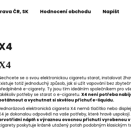
rava ČR, SK
Hodnocení obchodu
Napište n
Co potřebujete najít?
X4
HLEDAT
X4
Nechcete se o svou elektronickou cigaretu starat, instalovat žha
Doporučujeme
Existuje totiž jednoduchý způsob, jak si užít vapování bez zbyte
předplněné e-cigarety. Ty jsou tím ideálním společníkem pro všec
jakékoliv potřeby se starat o e-cigaretu.
X4 není potřeba nabíje
potáhnout a vychutnat si skvělou příchuť e-liquidu.
Jednorázová elektronická cigareta X4 nemá tlačítko nebo displej, 
X4 je dokonalou odpovědí na vaše potřeby, které hravě uspokojí
prvotřídní náplň s výraznou ovocnou příchutí vyrobenou v
cigarety poskytuje krásně utažený potah podobným klasickým 