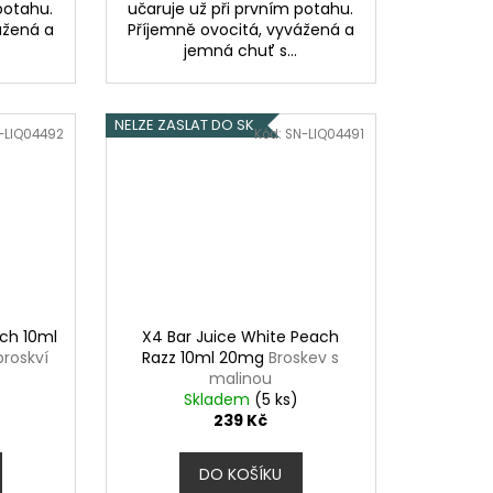
potahu.
učaruje už při prvním potahu.
ážená a
Příjemně ovocitá, vyvážená a
jemná chuť s...
NELZE ZASLAT DO SK
-LIQ04492
Kód:
SN-LIQ04491
ach 10ml
X4 Bar Juice White Peach
broskví
Razz 10ml 20mg
Broskev s
malinou
Skladem
(5 ks)
239 Kč
DO KOŠÍKU