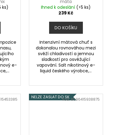
mix
máta
5 ks)
Ihned k odeslání
(>5 ks)
239 Kč
DO KOŠÍKU
mpozice
Intenzivní mátová chuť s
nasu,
dokonalou rovnováhou mezi
ujícího
svěží chladivostí a jemnou
ckým
sladkostí pro osvěžující
inový e-
vapování. Salt nikotinový e-
e,...
liquid českého výrobce,...
NELZE ZASLAT DO SK
15453385
Kód:
8596415938875