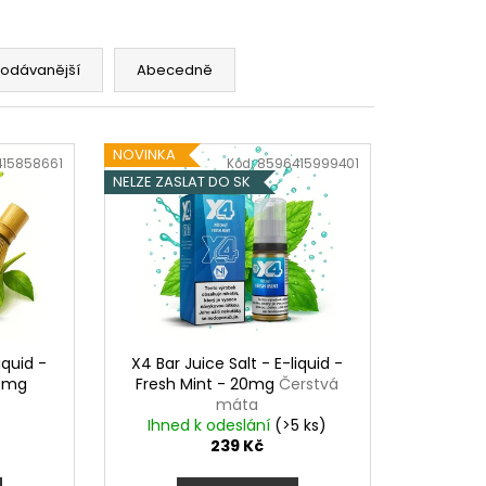
OD - PŘEDNAPLNĚNÁ
ATERMELON - 20MG -
rodávanější
Abecedně
č
NOVINKA
15858661
Kód:
8596415999401
NELZE ZASLAT DO SK
iquid -
X4 Bar Juice Salt - E-liquid -
20mg
Fresh Mint - 20mg
Čerstvá
máta
Ihned k odeslání
(>5 ks)
239 Kč