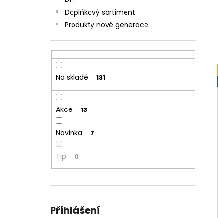
JOYETECH BF SS316 ATOMIZER 0,6OHM
l
Doplňkový sortiment
57 Kč
Produkty nové generace
Na skladě
131
Akce
13
Novinka
7
Tip
0
Přihlášení