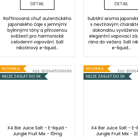
DETAIL
DETAIL
Raffinovaná chuť autentického
Subtilní aroma japonsk
japonského čaje s jemnými
s nevtíravým charak
bylinnými tóny a přirozenou
dokonalou vyváženos
svěžestí pro harmonické
elegantní vapovací zá
celodenní vapování. Salt
rána do večera. Salt ni
nikotinový e-liquid...
e-liquid...
NOVINKA
NOVINKA
Kód:
8596415596686
Kód:
85964
NELZE ZASLAT DO SK
NELZE ZASLAT DO SK
X4 Bar Juice Salt - E-liquid -
X4 Bar Juice Salt - E-l
Jungle Fruit Mix - 10mg
Jungle Fruit Mix - 