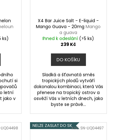
melon
X4 Bar Juice Salt - E-liquid -
meloun
Mango Guava - 20mg
Mango
a guava
5 ks)
Ihned k odeslání
(>5 ks)
239 Kč
DO KOŠÍKU
odního
Sladká a šťavnatá směs
chutí si
tropických plodů vytváří
vapovačů
dokonalou kombinaci, která Vás
o letní
přenese na tropický ostrov a
t jako v
osvěží Vás v letních dnech, jako
byste se právě...
NELZE ZASLAT DO SK
-LIQ04498
Kód:
SN-LIQ04497