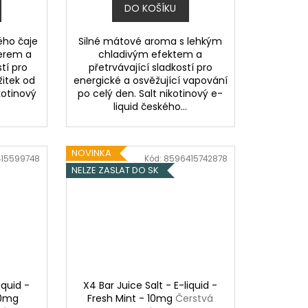
DO KOŠÍKU
ého čaje
Silné mátové aroma s lehkým
terem a
chladivým efektem a
tí pro
přetrvávající sladkostí pro
žitek od
energické a osvěžující vapování
kotinový
po celý den. Salt nikotinový e-
liquid českého...
NOVINKA
15599748
Kód:
8596415742878
NELZE ZASLAT DO SK
iquid -
X4 Bar Juice Salt - E-liquid -
20mg
Fresh Mint - 10mg
Čerstvá