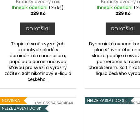
Exotický ovocný mix
Exotický ovocný 
Ihned k odeslání
(>5 ks)
Ihned k odeslání
(>
239 Kč
239 Kč
DO KOŠÍKU
DO KOŠÍKU
Tropická směs vyzrálých
Dynamická ovocná ko
exotických plodů s
plná šťavnatého ana
dominantním ananasem,
sladké papáje a osvěž
papájou a pomerančovou
pomeranče s tropi
šťávou pro svěží a výrazný
charakterem. Salt nikot
zážitek. Salt nikotinový e-liquid
liquid českého výrobc
českého...
NOVINKA
NELZE ZASLAT DO SK
Kód:
8596415404844
Kód:
85964
NELZE ZASLAT DO SK