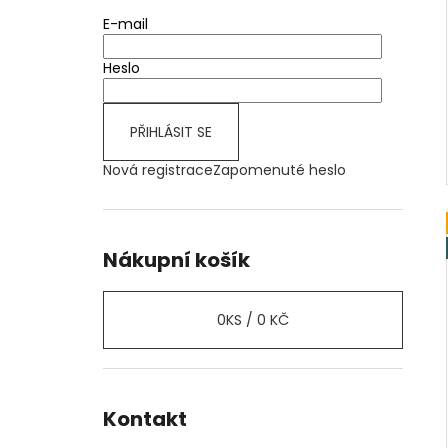
E-mail
Heslo
PŘIHLÁSIT SE
Nová registrace
Zapomenuté heslo
Nákupní košík
0
KS /
0 KČ
Kontakt