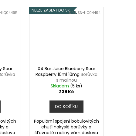
NELZE ZASLAT DO SK
-LIQ04495
Kód:
SN-LIQ04494
y Sour
X4 Bar Juice Blueberry Sour
Borůvka
Raspberry 10ml 10mg
Borůvka
s malinou
Skladem
(5 ks)
239 Kč
DO KOŠÍKU
lovitých
Populární spojení bobulovitých
ky a
chutí nakyslé borůvky a
doslova
šťavnaté maliny vám doslova