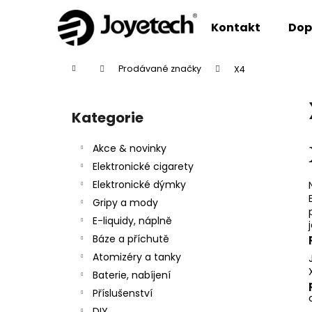
K
Přejít
na
o
Kontakt
Dop
obsah
Zpět
Zpět
š
do
do
í
Domů
Prodávané značky
X4
k
obchodu
obchodu
P
o
Kategorie
Přeskočit
s
kategorie
t
Akce & novinky
r
Elektronické cigarety
a
Elektronické dýmky
n
Gripy a mody
n
E-liquidy, náplně
í
Báze a příchutě
p
Atomizéry a tanky
a
Baterie, nabíjení
n
Příslušenství
e
DIY