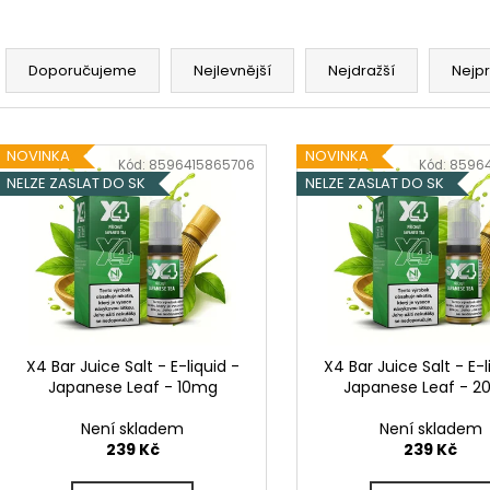
LIQUID DEKANG PINEAPPLE 10ML - 11MG
ELF BAR ELFA P
(ANANAS)
CARTRIDGE - W
Ř
2KS
195 Kč
a
189 Kč
Doporučujeme
Nejlevnější
Nejdražší
Nejp
Původně:
225 K
z
e
V
n
NOVINKA
NOVINKA
ý
Kód:
8596415865706
Kód:
85964
í
NELZE ZASLAT DO SK
NELZE ZASLAT DO SK
p
p
i
r
s
o
p
d
r
u
o
k
d
X4 Bar Juice Salt - E-liquid -
X4 Bar Juice Salt - E-l
t
Japanese Leaf - 10mg
Japanese Leaf - 
u
ů
k
Není skladem
Není skladem
t
239 Kč
239 Kč
ů