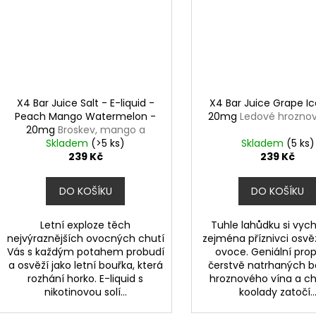
X4 Bar Juice Salt - E-liquid -
X4 Bar Juice Grape Ic
Peach Mango Watermelon -
20mg
Ledové hroznov
20mg
Broskev, mango a
Skladem
meloun
(>5 ks)
Skladem
(5 ks)
239 Kč
239 Kč
DO KOŠÍKU
DO KOŠÍKU
Letní exploze těch
Tuhle lahůdku si vych
nejvýraznějších ovocných chutí
zejména příznivci osvě
Vás s každým potahem probudí
ovoce. Geniální prop
a osvěží jako letní bouřka, která
čerstvě natrhaných b
rozhání horko. E-liquid s
hroznového vína a ch
nikotinovou solí...
koolady zatočí..