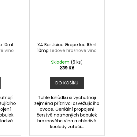
e 10ml
X4 Bar Juice Grape Ice 10ml
é víno
10mg
Ledové hroznové víno
Skladem
(5 ks)
239 Kč
DO KOŠÍKU
utnají
Tuhle lahůdku si vychutnají
žujícího
zejména příznivci osvěžujícího
ojení
ovoce. Geniální propojení
obulek
čerstvě natrhaných bobulek
ladivé
hroznového vína a chladivé
.
koolady zatočí...