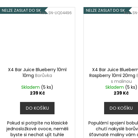
NELZE ZASLAT DO SK
NELZE ZASLAT DO SK
Kód:
SN-LIQ04496
Kód:
SN
X4 Bar Juice Blueberry 10ml
X4 Bar Juice Blueberr
10mg
Borůvka
Raspberry 10ml 20mg
s malinou
Skladem
(5 ks)
Skladem
(5 ks)
239 Kč
239 Kč
DO KOŠÍKU
DO KOŠÍKU
Pokud si potrpíte na klasické
Populární spojení bobu
jednosložkové ovoce, neměli
chutí nakyslé borův
byste si nechat ujít tuhle
šťavnaté maliny vám 