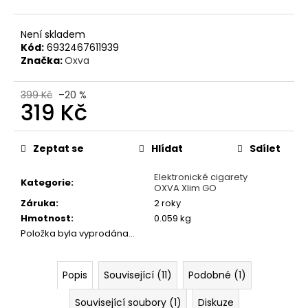
č
u
j
Není skladem
e
Kód:
6932467611939
m
Značka:
Oxva
e
399 Kč
–20 %
319 Kč
JOYETECH
ATOMIZER
Měrná
EX
cena:
Zeptat se
Hlídat
Sdílet
0,5
OHM
Elektronické cigarety
49
Kategorie
:
OXVA Xlim GO
Kč
Záruka
:
2 roky
Hmotnost
:
0.059 kg
Položka byla vyprodána…
Popis
Související (11)
Podobné (1)
Související soubory (1)
Diskuze