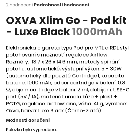
Průměrné
2 hodnocení
Podrobnosti hodnocení
a
hodnocení
j
OXVA Xlim Go - Pod kit
produktu
í
je
- Luxe Black
1000mAh
2,0
t
z
?
5
hvězdiček.
Elektronická cigareta typu Pod pro
MTL
a RDL styl
potahování s možností regulace
Airflow
.
Rozměry: 113.7 x 26 x 14.6 mm, metody spínání
potahu: automatické, výstupní výkon: 5 - 30W
HLEDAT
(automatický dle použité
Cartridge
), kapacita
baterie
: 1000 mAh, odpor cartridge v balení: 0.8
Ω, objem cartridge v balení: 2 ml, dobíjení: USB-C
D
port (5V / 1A), materiál: umělá kůže + plast +
o
PCTG, regulace airflow: ano, váha: 41 g, výrobce:
p
Oxva, barva: Luxe Black (Černo-zlatá).
o
Možnosti doručení
r
u
Položka byla vyprodána…