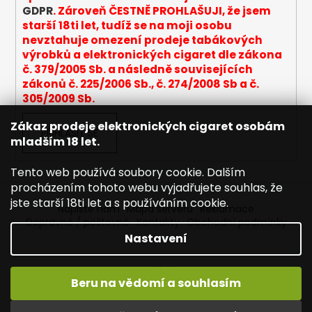
GDPR
. Zároveň ČESTNĚ PROHLAŠUJI, že jsem
starší 18ti let, tudíž se na moji osobu
nevztahuje omezení prodeje tabákových
výrobků a elektronických cigaret dle zákona
č. 379/2005 Sb. a následně souvisejících
zákonů č. 225/2006 Sb., č. 274/2008 Sb a č.
305/2009 Sb.
Zákaz prodeje elektronických cigaret osobám
PŘIHLÁSIT SE
mladším 18 let.
Tento web používá soubory cookie. Dalším
procházením tohoto webu vyjadřujete souhlas, že
jste starší 18ti let a s používáním cookie.
Napište nám
Mapa serveru
Reklamace
Dopravné / poštovné
Kontakty
Obchodní podmínky
Nastavení
Vytvořil Shoptet
Beru na vědomí a souhlasím
Copyright 2026
Joyetech - Značkové elektronické
cigarety
. Všechna práva vyhrazena.
Upravit nastavení