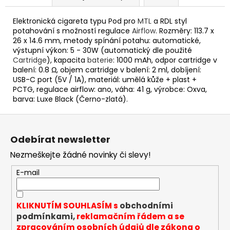
Elektronická cigareta typu Pod pro
MTL
a RDL styl
potahování s možností regulace
Airflow
. Rozměry: 113.7 x
26 x 14.6 mm, metody spínání potahu: automatické,
výstupní výkon: 5 - 30W (automatický dle použité
Cartridge
), kapacita
baterie
: 1000 mAh, odpor cartridge v
balení: 0.8 Ω, objem cartridge v balení: 2 ml, dobíjení:
USB-C port (5V / 1A), materiál: umělá kůže + plast +
PCTG, regulace airflow: ano, váha: 41 g, výrobce: Oxva,
barva: Luxe Black (Černo-zlatá).
Z
á
Odebírat newsletter
p
Nezmeškejte žádné novinky či slevy!
a
t
E-mail
í
KLIKNUTÍM SOUHLASÍM s
obchodními
podmínkami,
reklamačním řádem a se
zpracováním osobních údajů dle zákona o