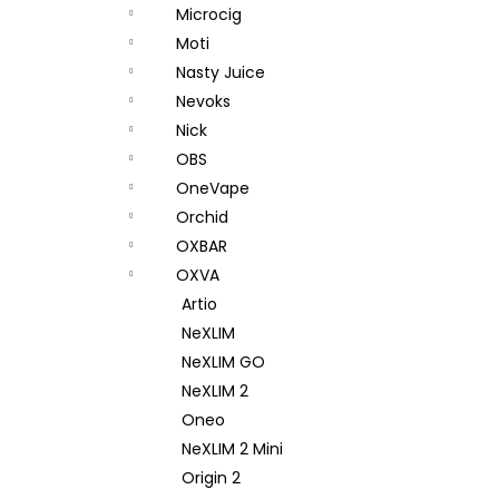
Microcig
Moti
Nasty Juice
Nevoks
Nick
OBS
OneVape
Orchid
OXBAR
OXVA
Artio
NeXLIM
NeXLIM GO
NeXLIM 2
Oneo
NeXLIM 2 Mini
Origin 2