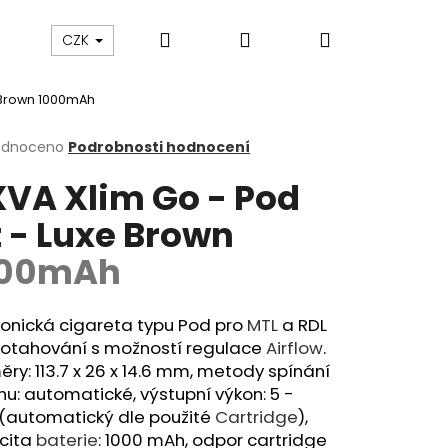
Hledat
Přihlášení
Nákupní
ám
Sledování zásilek
Obchodní podmínky
CZK
 Brown
1000mAh
košík
rné
odnoceno
Podrobnosti hodnocení
cení
VA Xlim Go - Pod
ktu
t - Luxe Brown
000mAh
ček.
ronická cigareta typu Pod pro
MTL
a RDL
 potahování s možností regulace
Airflow
.
ry: 113.7 x 26 x 14.6 mm, metody spínání
u: automatické, výstupní výkon: 5 -
Následující
(automatický dle použité
Cartridge
),
cita
baterie
: 1000 mAh, odpor cartridge