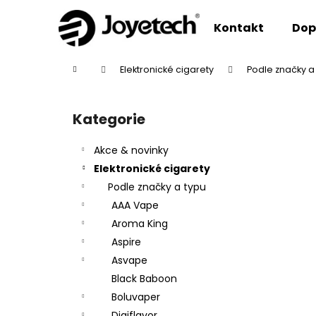
K
Přejít
na
o
Kontakt
Dop
obsah
Zpět
Zpět
š
do
do
í
Domů
Elektronické cigarety
Podle značky a
k
obchodu
obchodu
P
o
Kategorie
Přeskočit
s
kategorie
t
Akce & novinky
r
Elektronické cigarety
a
Podle značky a typu
n
AAA Vape
n
Aroma King
í
Aspire
p
Asvape
a
Black Baboon
n
Boluvaper
e
Digiflavor