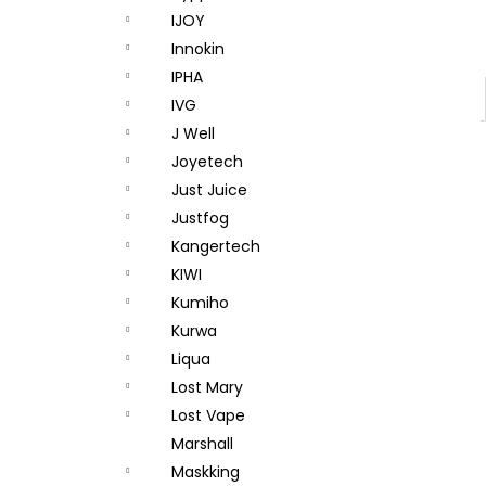
IJOY
Innokin
IPHA
IVG
J Well
Joyetech
Just Juice
Justfog
Kangertech
KIWI
Kumiho
Kurwa
Liqua
Lost Mary
Lost Vape
Marshall
Maskking