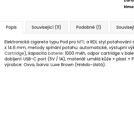
Záru
Hmo
Popis
Související (11)
Podobné (1)
Souvisej
Elektronická cigareta typu Pod pro
MTL
a RDL styl potahování
x 14.6 mm, metody spínání potahu: automatické, výstupní vý
Cartridge
), kapacita
baterie
: 1000 mAh, odpor cartridge v balen
dobíjení: USB-C port (5V / 1A), materiál: umělá kůže + plast + P
výrobce: Oxva, barva: Luxe Brown (Hnědo-zlatá).