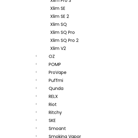
Xlim Pro 3
Xlim SE
Xlim SE 2
Xlim SQ
Xlim SQ Pro
Xlim SQ Pro 2
Xlim V2
OZ
POMP
ProVape
Puffmi
Qunda
RELX
Riot
Ritchy
SKE
Smoant
Smoking Vapor