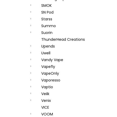
SMOK
SN Pod
Starss
Summo
Suorin
ThunderHead Creations
Upends
Uwell
Vandy Vape
Vapefly
VapeOnly
Vaporesso
Vaptio
Veiik
Venix
VICE
VOOM