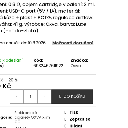
OD - PŘEDNAPLNĚNÁ
ení: 0.8 Ω, objem cartridge v balení: 2 ml,
ATERMELON - 20MG -
ení: USB-C port (5V / 1A), materiál:
 kůže + plast + PCTG, regulace airflow:
č
váha: 41 g, výrobce: Oxva, barva: Luxe
n (Hnědo-zlatá).
e doručit do:
10.8.2026
Možnosti doručení
d k odeslání
Kód:
Značka:
ks)
6932467611922
Oxva
Kč
–20 %
9 Kč
ná
DO KOŠÍKU
:
Tisk
Elektronické
gorie
:
cigarety OXVA Xlim
Zeptat se
GO
Hlídat