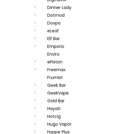
JOYETECH BF SS316 ATOMIZER 0,6OHM
l
Dinner Lady
57 Kč
Dotmod
Dovpo
eLeaf
Elf Bar
Emporio
Enviro
ePiston
Freemax
Frumist
Geek Bar
GeekVape
Gold Bar
Hayati
Hotcig
Hugo Vapor
Hyppe Plus