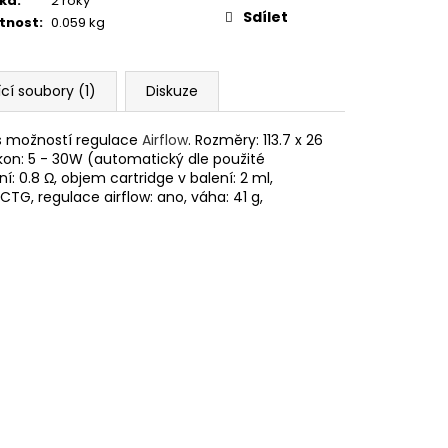
ka
:
2 roky
Sdílet
tnost
:
0.059 kg
ící soubory (1)
Diskuze
 s možností regulace
Airflow
. Rozměry: 113.7 x 26
kon: 5 - 30W (automatický dle použité
í: 0.8 Ω, objem cartridge v balení: 2 ml,
CTG, regulace airflow: ano, váha: 41 g,