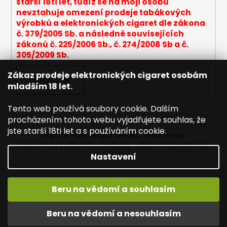
i
starší 18ti let, tudíž se na moji osobu
s
nevztahuje omezení prodeje tabákových
u
výrobků a elektronických cigaret dle zákona
č. 379/2005 Sb. a následně souvisejících
zákonů č. 225/2006 Sb., č. 274/2008 Sb a č.
305/2009 Sb.
Zákaz prodeje elektronických cigaret osobám
PŘIHLÁSIT SE
mladším 18 let.
Tento web používá soubory cookie. Dalším
procházením tohoto webu vyjadřujete souhlas, že
jste starší 18ti let a s používáním cookie.
Napište nám
Mapa serveru
Reklamace
Dopravné / poštovné
Kontakty
Obchodní podmínky
Nastavení
Vytvořil Shoptet
Beru na vědomí a souhlasím
Copyright 2026
Joyetech - Značkové elektronické
cigarety
. Všechna práva vyhrazena.
Upravit nastavení
Vítejte na JOYETECH. DORUČENÍ ZDARMA zásilkovnou nad
Beru na vědomí a nesouhlasím
cookies
600,- kč / 50 EURO!