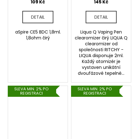
109 Kč
145 Kč
DETAIL
DETAIL
aSpire CE5 BDC 1,8ml.
Liqua Q Vaping Pen
1,8ohm čirý
clearomizer čirý LIQUA Q
clearomizer od
společnosti RITCHY -
LIQUA disponuje 2ml.
Každý atomizér je
vystaven unikátní
dvoufázové tepelné...
SLEVA MIN. 2% PO
SLEVA MIN. 2% PO
REGISTRACI
REGISTRACI