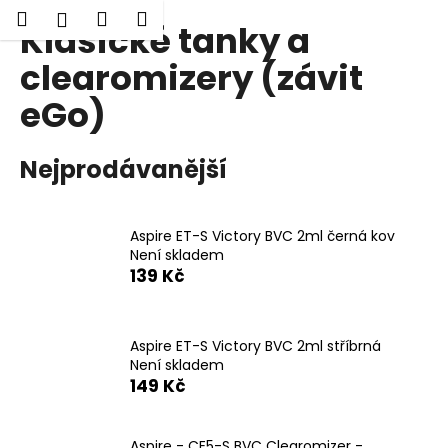
K
Hledat
Nákupní
Menu
Přihlášení
Klasické tanky a
Přejít
o
Zpět
Zpět
na
košík
š
clearomizery (závit
obsah
í
eGo)
C
k
o
p
Nejprodávanější
o
t
ř
Aspire ET-S Victory BVC 2ml černá kov
Není skladem
e
139 Kč
b
u
j
Aspire ET-S Victory BVC 2ml stříbrná
e
Není skladem
149 Kč
t
e
n
Aspire - CE5-S BVC Clearomizer -