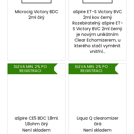
Microcig Victory BDC
aSpire ET-S Victory BVC
2ml čirý
2ml kov černý
Rozebiratelný aSpire ET-
S Victory BVC 2ml černý
je novým unikátním
Clear Echomizerem, u
kterého stačí vyměnit
vnitřní...
SLEVA MIN. 2% PO
SLEVA MIN. 2% PO
REGISTRACI
REGISTRACI
aSpire CE5 BDC 1,8ml.
Liqua Q clearomizer
1,8ohm čirý
čirá
Není skladem
Není skladem