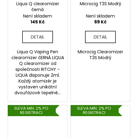
Liqua Q clearomizer
Microcig T3S Modrý
černá
Není skladem
Není skladem
145 Kč
69 Kč
DETAIL
DETAIL
Liqua Q Vaping Pen
Microcig Clearomizer
clearomizer čERNÁ LIQUA
T3S Modrý
Q clearomizer od
společnosti RITCHY -
LIQUA disponuje 2ml.
Každý atomizér je
vystaven unikátní
dvoufázové tepelné...
SLEVA MIN. 2% PO
SLEVA MIN. 2% PO
REGISTRACI
REGISTRACI