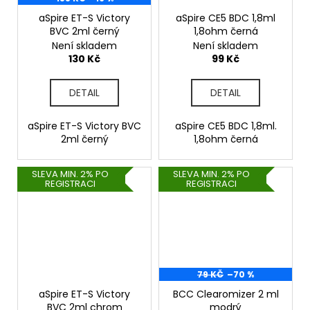
aSpire ET-S Victory
aSpire CE5 BDC 1,8ml
BVC 2ml černý
1,8ohm černá
Není skladem
Není skladem
130 Kč
99 Kč
DETAIL
DETAIL
aSpire ET-S Victory BVC
aSpire CE5 BDC 1,8ml.
2ml černý
1,8ohm černá
SLEVA MIN. 2% PO
SLEVA MIN. 2% PO
REGISTRACI
REGISTRACI
79 KČ
–70 %
aSpire ET-S Victory
BCC Clearomizer 2 ml
BVC 2ml chrom
modrý