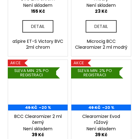
Není skladem
Není skladem
155 Kč
23 Kč
DETAIL
DETAIL
aSpire ET-S Victory BVC
Microcig BCC
2ml chrom
Clearomizer 2 ml modrý
AKCE
AKCE
SLEVA MIN. 2% PO
SLEVA MIN. 2% PO
REGISTRACI
REGISTRACI
49 KČ
–20 %
49 KČ
–20 %
BCC Clearomizer 2 ml
Clearomizer Evod
černý
růžový
Není skladem
Není skladem
39 Kč
39 Kč