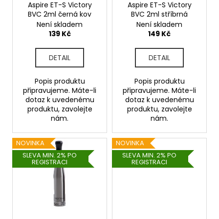
o
Aspire ET-S Victory
Aspire ET-S Victory
BVC 2ml černá kov
BVC 2ml stříbrná
d
Není skladem
Není skladem
u
139 Kč
149 Kč
k
t
DETAIL
DETAIL
ů
Popis produktu
Popis produktu
připravujeme. Máte-li
připravujeme. Máte-li
dotaz k uvedenému
dotaz k uvedenému
produktu, zavolejte
produktu, zavolejte
nám.
nám.
NOVINKA
NOVINKA
SLEVA MIN. 2% PO
SLEVA MIN. 2% PO
REGISTRACI
REGISTRACI