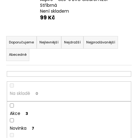
Stříbrná
a
Není skladem
j
99 Kč
í
t
Ř
?
a
Doporučujeme
Nejlevnější
Nejdražší
Nejprodávanější
z
Abecedně
e
n
HLEDAT
í
p
r
Na skladě
0
D
o
o
d
p
Akce
u
3
o
k
r
Novinka
7
t
u