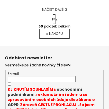
NAČÍST DALŠÍ 2
S
1
2
t
O
r
50
položek celkem
v
á
NAHORU
l
n
k
á
o
d
Z
v
a
á
á
c
Odebírat newsletter
n
p
í
í
Nezmeškejte žádné novinky či slevy!
p
a
r
t
E-mail
v
í
k
y
KLIKNUTÍM SOUHLASÍM s
obchodními
v
podmínkami,
reklamačním řádem a se
ý
zpracováním osobních údajů dle zákona o
p
GDPR
. Zároveň ČESTNĚ PROHLAŠUJI, že jsem