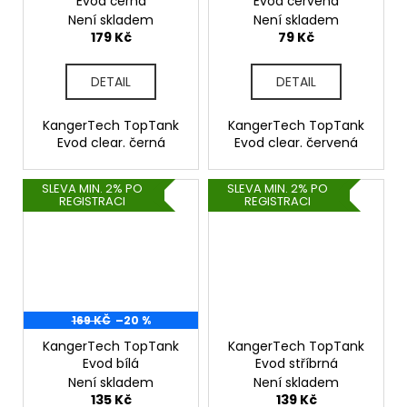
Evod černá
Evod červená
Není skladem
Není skladem
179 Kč
79 Kč
DETAIL
DETAIL
KangerTech TopTank
KangerTech TopTank
Evod clear. černá
Evod clear. červená
SLEVA MIN. 2% PO
SLEVA MIN. 2% PO
REGISTRACI
REGISTRACI
169 KČ
–20 %
KangerTech TopTank
KangerTech TopTank
Evod bílá
Evod stříbrná
Není skladem
Není skladem
135 Kč
139 Kč