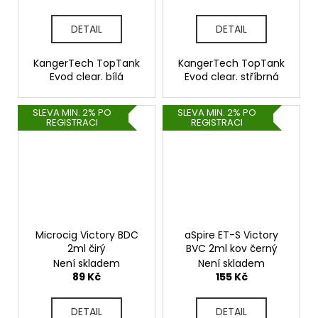
DETAIL
DETAIL
KangerTech TopTank
KangerTech TopTank
Evod clear. bílá
Evod clear. stříbrná
SLEVA MIN. 2% PO
SLEVA MIN. 2% PO
REGISTRACI
REGISTRACI
Microcig Victory BDC
aSpire ET-S Victory
2ml čirý
BVC 2ml kov černý
Není skladem
Není skladem
89 Kč
155 Kč
DETAIL
DETAIL