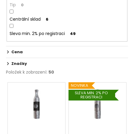
ů
č
Tip
0
u
j
Centrální sklad
6
e
m
e
Sleva min. 2% po registraci
49
LIQUID
Cena
DEKANG
PINEAPPLE
Značky
10ML
-
Položek k zobrazení:
50
11MG
(ANANAS)
V
NOVINKA
195
ý
SLEVA MIN. 2% PO
Kč
REGISTRACI
p
i
s
p
r