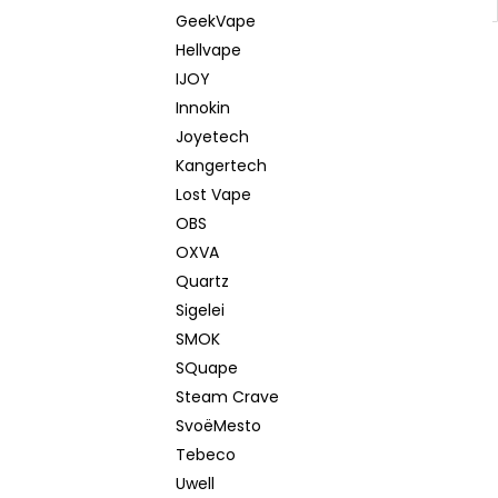
GeekVape
Hellvape
IJOY
Innokin
Joyetech
Kangertech
Lost Vape
OBS
OXVA
Quartz
Sigelei
SMOK
SQuape
Steam Crave
SvoëMesto
Tebeco
Uwell