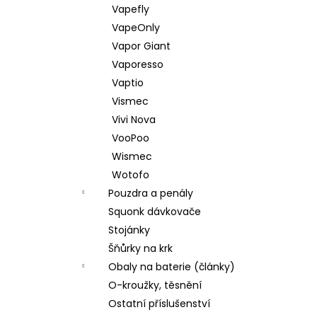
Vapefly
VapeOnly
Vapor Giant
Vaporesso
Vaptio
Vismec
Vivi Nova
VooPoo
Wismec
Wotofo
Pouzdra a penály
Squonk dávkovače
Stojánky
Šňůrky na krk
Obaly na baterie (články)
O-kroužky, těsnění
Ostatní příslušenství