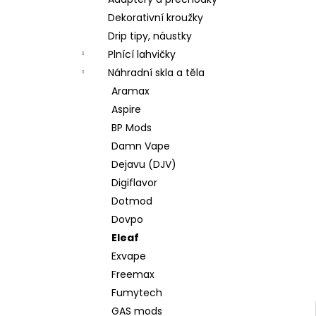
JOYETECH BF SS316 ATOMIZER 0,6OHM
l
Dekorativní kroužky
57 Kč
Drip tipy, náustky
Plnící lahvičky
Náhradní skla a těla
Aramax
Aspire
BP Mods
Damn Vape
Dejavu (DJV)
Digiflavor
Dotmod
Dovpo
Eleaf
Exvape
Freemax
Fumytech
GAS mods