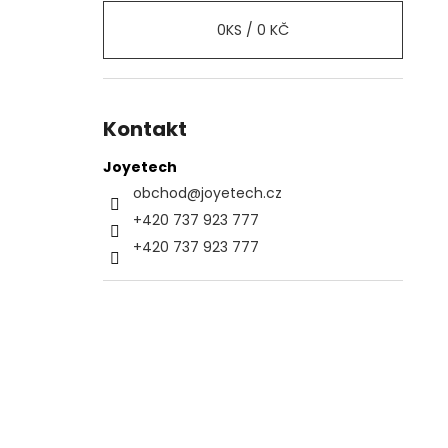
0
KS /
0 KČ
Kontakt
Joyetech
obchod
@
joyetech.cz
+420 737 923 777
+420 737 923 777