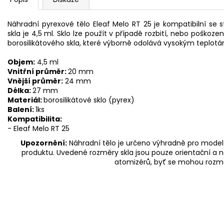
Náhradní pyrexové tělo Eleaf Melo RT 25 je kompatibilní s
skla je 4,5 ml. Sklo lze použít v případě rozbití, nebo poškozen
borosilikátového skla, které výborně odolává vysokým teplotá
Objem:
4,5 ml
Vnitřní průměr:
20 mm
Vnější průměr:
24 mm
Délka:
27 mm
Materiál:
borosilikátové sklo (pyrex)
Balení:
1ks
Kompatibilita:
- Eleaf Melo RT 25
Upozornění:
Náhradní tělo je určeno výhradně pro model 
produktu. Uvedené rozměry skla jsou pouze orientační a n
atomizérů, byť se mohou rozm