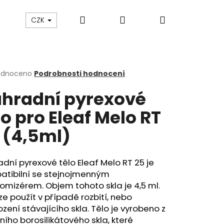
Hledat
Přihlášení
Nákupní
ám
Sledování zásilek
Obchodní podmínky
CZK
košík
rné
odnoceno
Podrobnosti hodnocení
cení
hradní pyrexové
ktu
lo pro Eleaf Melo RT
 (4,5ml)
ček.
dní pyrexové tělo Eleaf Melo RT 25 je
atibilní se stejnojmenným
omizérem. Objem tohoto skla je 4,5 ml.
lze použít v případě rozbití, nebo
Následující
zení stávajícího skla. Tělo je vyrobeno z
tního borosilikátového skla, které