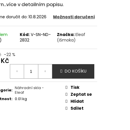
OD - PŘEDNAPLNĚNÁ
n...více v detailním popisu.
ATERMELON - 20MG -
e doručit do:
10.8.2026
Možnosti doručení
č
adem
Kód:
V-SN-ND-
Značka:
Eleaf
)
2832
(iSmoka)
č
–22 %
 Kč
ná
DO KOŠÍKU
:
Tisk
Náhradní skla -
gorie
:
Eleaf
Zeptat se
tnost
:
0.01 kg
Hlídat
Sdílet