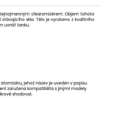
e stejnojmenným clearomizérem. Objem tohoto
í stávajícího skla. Tělo je vyrobeno z kvalitního
m uvnitř tanku.
atomizéru, jehož název je uveden v popisu
ení zaručena kompatibilita s jinými modely
ěrově shodovat.