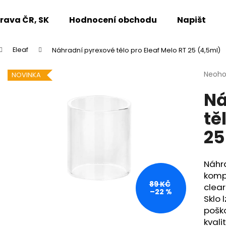
rava ČR, SK
Hodnocení obchodu
Napište n
Eleaf
Náhradní pyrexové tělo pro Eleaf Melo RT 25 (4,5ml)
Co potřebujete najít?
Průmě
Neoh
NOVINKA
hodno
Ná
produ
HLEDAT
je
tě
0,0
z
25
5
Doporučujeme
hvězdi
Náhra
komp
89 KČ
clear
–22 %
Sklo 
poško
kvali