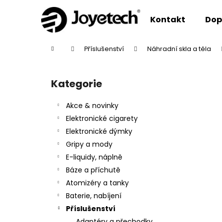
K
Přejít
na
o
Kontakt
Dop
obsah
Zpět
Zpět
š
do
do
í
Domů
Příslušenství
Náhradní skla a těla
k
obchodu
obchodu
P
o
Kategorie
Přeskočit
s
kategorie
t
Akce & novinky
r
Elektronické cigarety
a
Elektronické dýmky
n
Gripy a mody
n
E-liquidy, náplně
í
Báze a příchutě
p
Atomizéry a tanky
a
Baterie, nabíjení
n
Příslušenství
e
Adaptéry a přechodky