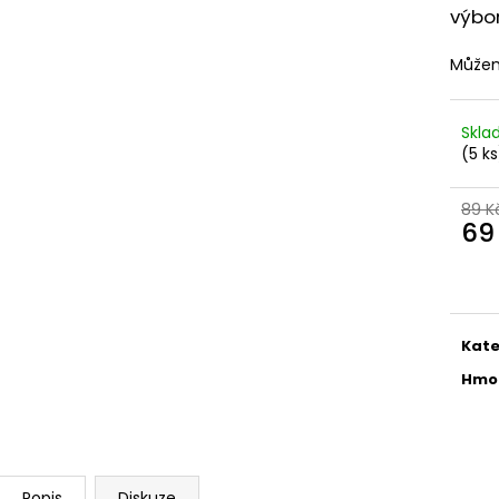
LIQUID DEKANG PINEAPPLE 10ML - 11MG
ELF BAR ELFA P
výbor
(ANANAS)
CARTRIDGE - W
2KS
195 Kč
Můžem
189 Kč
Původně:
225 K
Skl
(5 ks
89 K
69
Měr
cena
Kate
Hmo
Popis
Diskuze