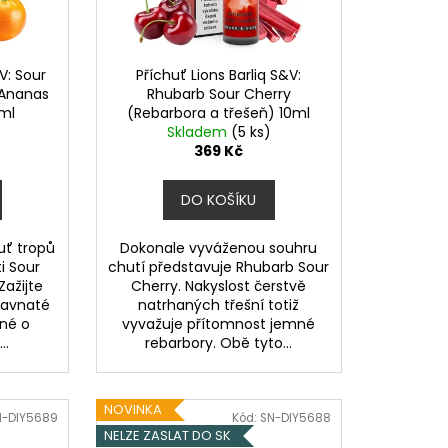
OD - PŘEDNAPLNĚNÁ
ATERMELON - 20MG -
V: Sour
Příchuť Lions Barliq S&V:
č
(Ananas
Rhubarb Sour Cherry
0ml
(Rebarbora a třešeň) 10ml
Skladem
(5 ks)
369 Kč
DO KOŠÍKU
uť tropů
Dokonale vyváženou souhru
i Sour
chutí představuje Rhubarb Sour
Zažijte
Cherry. Nakyslost čerstvě
šťavnaté
natrhaných třešní totiž
né o
vyvažuje přítomnost jemné
..
rebarbory. Obě tyto...
NOVINKA
N-DIY5689
Kód:
SN-DIY5688
NELZE ZASLAT DO SK