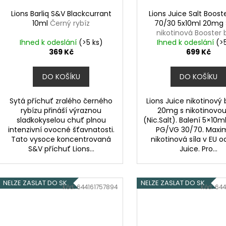
Lions Barliq S&V Blackcurrant
Lions Juice Salt Boost
10ml
Černý rybíz
70/30 5x10ml 20mg
nikotinová Booster
Ihned k odeslání
(>5 ks)
Ihned k odeslání
(>
369 Kč
699 Kč
DO KOŠÍKU
DO KOŠÍKU
Sytá příchuť zralého černého
Lions Juice nikotinový
rybízu přináší výraznou
20mg s nikotinovou 
sladkokyselou chuť plnou
(Nic.Salt). Balení 5×10
intenzivní ovocné šťavnatosti.
PG/VG 30/70. Maxi
Tato vysoce koncentrovaná
nikotinová síla v EU 
S&V příchuť Lions...
Juice. Pro...
NELZE ZASLAT DO SK
NELZE ZASLAT DO SK
Kód:
644161757894
Kód:
644