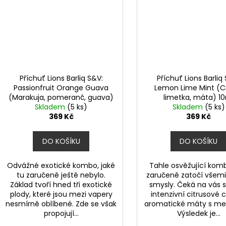
Příchuť Lions Barliq S&V:
Příchuť Lions Barliq
Passionfruit Orange Guava
Lemon Lime Mint (Ci
(Marakuja, pomeranč, guava)
limetka, máta) 1
Skladem
10ml
(5 ks)
Skladem
(5 ks)
369 Kč
369 Kč
DO KOŠÍKU
DO KOŠÍKU
Odvážné exotické kombo, jaké
Tahle osvěžující kom
tu zaručeně ještě nebylo.
zaručeně zatočí všemi
Základ tvoří hned tři exotické
smysly. Čeká na vás 
plody, které jsou mezi vapery
intenzivní citrusové c
nesmírně oblíbené. Zde se však
aromatické máty s me
propojují...
Výsledek je...