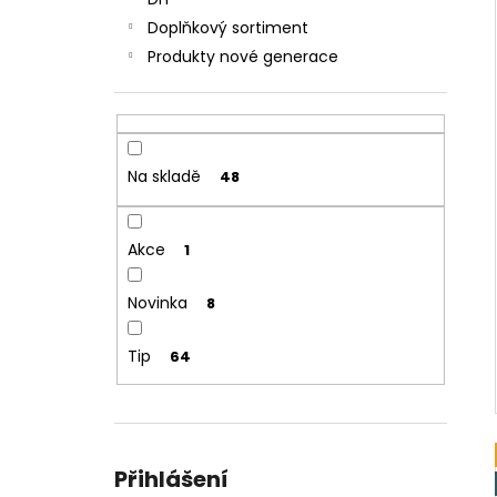
JOYETECH BF SS316 ATOMIZER 0,6OHM
l
Doplňkový sortiment
57 Kč
Produkty nové generace
Na skladě
48
Akce
1
Novinka
8
Tip
64
Přihlášení