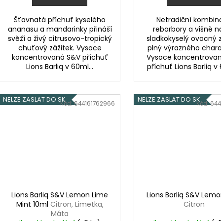
Šťavnatá příchuť kyselého
Netradiční kombin
ananasu a mandarinky přináší
rebarbory a višně n
svěží a živý citrusovo-tropický
sladkokyselý ovocný z
chuťový zážitek. Vysoce
plný výrazného chara
koncentrovaná S&V příchuť
Vysoce koncentrova
Lions Barliq v 60ml...
příchuť Lions Barliq v 
NELZE ZASLAT DO SK
NELZE ZASLAT DO SK
Kód:
644161762966
Kód:
644
Lions Barliq S&V Lemon Lime
Lions Barliq S&V Lemo
Mint 10ml
Citron, Limetka,
Citron
Máta