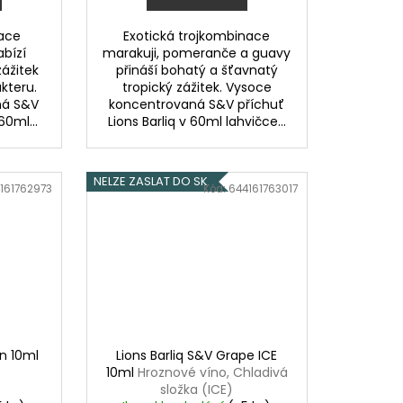
ace
Exotická trojkombinace
abízí
marakuji, pomeranče a guavy
ážitek
přináší bohatý a šťavnatý
kteru.
tropický zážitek. Vysoce
ná S&V
koncentrovaná S&V příchuť
60ml...
Lions Barliq v 60ml lahvičce...
NELZE ZASLAT DO SK
161762973
Kód:
644161763017
n 10ml
Lions Barliq S&V Grape ICE
10ml
Hroznové víno, Chladivá
složka (ICE)