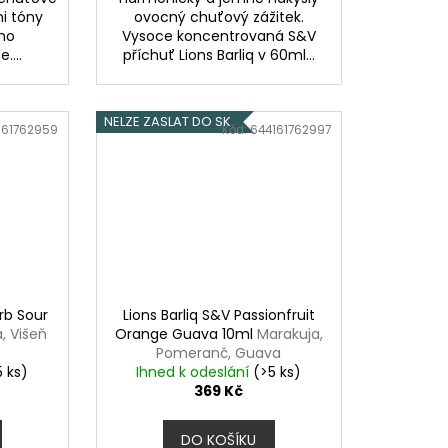
i tóny
ovocný chuťový zážitek.
ho
Vysoce koncentrovaná S&V
....
příchuť Lions Barliq v 60ml...
NELZE ZASLAT DO SK
161762959
Kód:
644161762997
rb Sour
Lions Barliq S&V Passionfruit
, Višeň
Orange Guava 10ml
Marakuja,
Pomeranč, Guava
5 ks)
Ihned k odeslání
(>5 ks)
369 Kč
DO KOŠÍKU