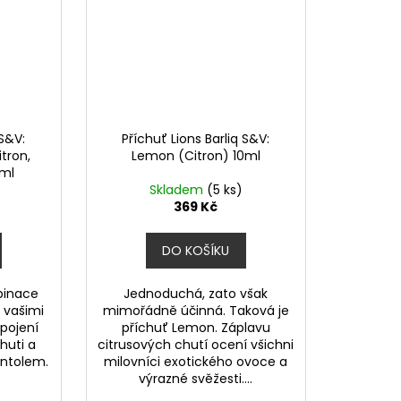
 S&V:
Příchuť Lions Barliq S&V:
tron,
Lemon (Citron) 10ml
0ml
Skladem
(5 ks)
369 Kč
DO KOŠÍKU
binace
Jednoduchá, zato však
 vašimi
mimořádně účinná. Taková je
spojení
příchuť Lemon. Záplavu
huti a
citrusových chutí ocení všichni
ntolem.
milovníci exotického ovoce a
výrazné svěžesti....