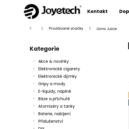
K
Přejít
na
o
Kontakt
Dop
obsah
Zpět
Zpět
š
do
do
í
Domů
Prodávané značky
Lions Juice
k
obchodu
obchodu
P
o
Kategorie
Přeskočit
s
kategorie
t
Akce & novinky
r
Elektronické cigarety
a
Elektronické dýmky
n
Gripy a mody
n
E-liquidy, náplně
í
Báze a příchutě
p
Atomizéry a tanky
a
Baterie, nabíjení
n
Příslušenství
e
DIY