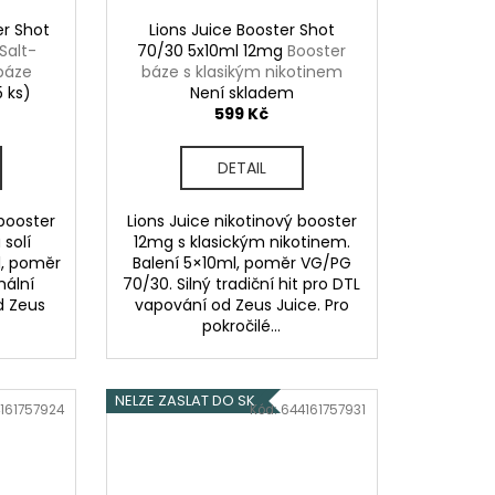
er Shot
Lions Juice Booster Shot
Salt-
70/30 5x10ml 12mg
Booster
 báze
báze s klasikým nikotinem
5 ks)
Není skladem
599 Kč
DETAIL
 booster
Lions Juice nikotinový booster
solí
12mg s klasickým nikotinem.
ml, poměr
Balení 5×10ml, poměr VG/PG
mální
70/30. Silný tradiční hit pro DTL
od Zeus
vapování od Zeus Juice. Pro
pokročilé...
NELZE ZASLAT DO SK
161757924
Kód:
644161757931