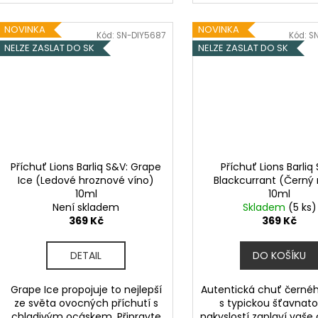
NOVINKA
NOVINKA
Kód:
SN-DIY5687
Kód:
S
NELZE ZASLAT DO SK
NELZE ZASLAT DO SK
Příchuť Lions Barliq S&V: Grape
Příchuť Lions Barliq
Ice (Ledové hroznové víno)
Blackcurrant (Černý 
10ml
10ml
Není skladem
Skladem
(5 ks)
369 Kč
369 Kč
DETAIL
DO KOŠÍKU
Grape Ice propojuje to nejlepší
Autentická chuť černéh
ze světa ovocných příchutí s
s typickou šťavnato
chladivým ocáskem. Připravte
nakyslostí zaplaví vaše