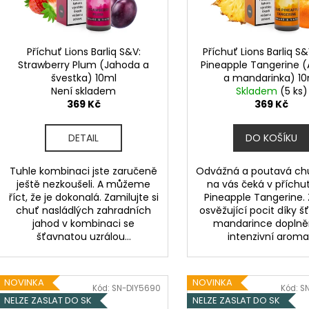
LIQUID DEKANG PINEAPPLE 10ML - 11MG
ELF BAR ELFA P
d
r
(ANANAS)
CARTRIDGE - W
u
2KS
o
195 Kč
k
189 Kč
d
Příchuť Lions Barliq S&V:
Příchuť Lions Barliq S&
Původně:
225 K
t
Strawberry Plum (Jahoda a
Pineapple Tangerine 
u
švestka) 10ml
a mandarinka) 1
ů
k
Není skladem
Skladem
(5 ks)
t
369 Kč
369 Kč
ů
DETAIL
DO KOŠÍKU
Tuhle kombinaci jste zaručeně
Odvážná a poutavá ch
ještě nezkoušeli. A můžeme
na vás čeká v příchut
říct, že je dokonalá. Zamilujte si
Pineapple Tangerine. 
chuť nasládlých zahradních
osvěžující pocit díky 
jahod v kombinaci se
mandarince doplně
šťavnatou uzrálou...
intenzivní aroma.
NOVINKA
NOVINKA
Kód:
SN-DIY5690
Kód:
S
NELZE ZASLAT DO SK
NELZE ZASLAT DO SK