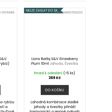
NELZE ZASLAT DO SK
N-DIY5686
Kód:
644161763000
 S&V:
Lions Barliq S&V Strawberry
rybíz)
Plum 10ml
Jahoda, Švestka
Ihned k odeslání
(>5 ks)
369 Kč
DO KOŠÍKU
o rybízu
Lahodná kombinace sladké
stí a
jahody a švestky přináší
 chuťové
harmonický a jemně nakyslý