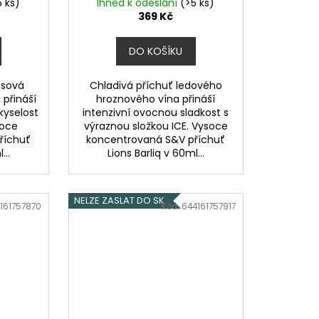
5 ks)
Ihned k odeslání
(>5 ks)
369 Kč
DO KOŠÍKU
usová
Chladivá příchuť ledového
 přináší
hroznového vína přináší
kyselost
intenzivní ovocnou sladkost s
soce
výraznou složkou ICE. Vysoce
říchuť
koncentrovaná S&V příchuť
...
Lions Barliq v 60ml...
NELZE ZASLAT DO SK
161757870
Kód:
644161757917