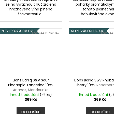
se na výraznou chuť zralého
pohárky aromatickým
hroznového vína plného
tohoto jedinečné
šťavnatosti a...
bobulovitého ovoce
NELZE ZASLAT DO SK
NELZE ZASLAT DO SK
Kód:
644161762942
Kód:
644
Lions Barliq S&V Sour
Lions Barliq S&V Rhuba
Pineapple Tangerine 10ml
Cherry 10ml
Rebarbora
Ananas, Mandarinka
Ihned k odeslání
(>5 ks)
Ihned k odeslání
(>
369 Kč
369 Kč
DO KOŠÍKU
DO KOŠÍKU