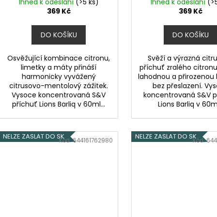
Ihned k odeslání
(>5 ks)
Ihned k odeslání
(>
369 Kč
369 Kč
DO KOŠÍKU
DO KOŠÍKU
Osvěžující kombinace citronu,
Svěží a výrazná citr
limetky a máty přináší
příchuť zralého citronu
harmonicky vyvážený
lahodnou a přirozenou 
citrusovo-mentolový zážitek.
bez přeslazení. Vy
Vysoce koncentrovaná S&V
koncentrovaná S&V p
příchuť Lions Barliq v 60ml...
Lions Barliq v 60ml
NELZE ZASLAT DO SK
NELZE ZASLAT DO SK
Kód:
644161762980
Kód:
644