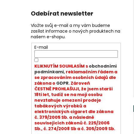
Odebírat newsletter
Vložte svůj e-mail a my vám budeme
zasílat informace o nových produktech na
našem e-shopu.
E-mail
KLIKNUTÍM SOUHLASÍM s
obchodními
podmínkami,
reklamačním řádem a
se zpracováním osobních údajů dle
zákona o
GDPR
. Zároveň
ČESTNĚ PROHLAŠUJI, že jsem starší
18ti let, tudíž se na moji osobu
nevztahuje omezení prodeje
tabákových výrobků a
elektronických cigaret dle zákona
č. 379/2005 Sb. a následně
souvisejících zákonů č. 225/2006
Sb., č. 274/2008 Sb a č. 305/2009 Sb.