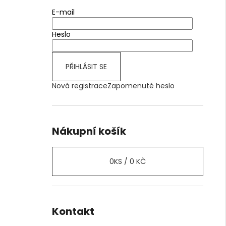
E-mail
Heslo
PŘIHLÁSIT SE
Nová registrace
Zapomenuté heslo
Nákupní košík
0
KS /
0 KČ
Kontakt