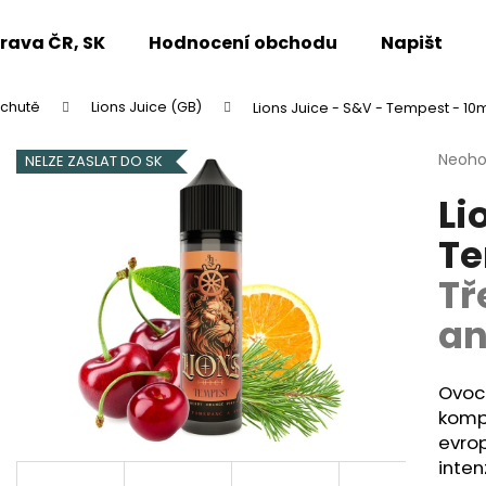
rava ČR, SK
Hodnocení obchodu
Napište n
íchutě
Lions Juice (GB)
Lions Juice - S&V - Tempest - 10
Co potřebujete najít?
Průmě
Neoh
NELZE ZASLAT DO SK
hodno
Li
produ
HLEDAT
je
Te
0,0
z
Tř
5
Doporučujeme
hvězdi
a
Ovoc
kompl
evrop
inte