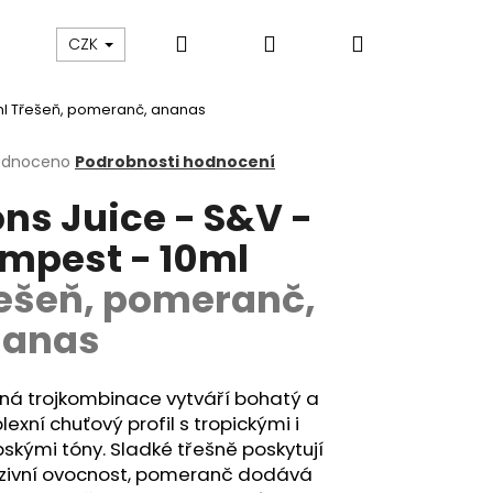
Hledat
Přihlášení
Nákupní
ám
Sledování zásilek
Obchodní podmínky
CZK
ml
Třešeň, pomeranč, ananas
košík
rné
odnoceno
Podrobnosti hodnocení
cení
ons Juice - S&V -
ktu
mpest - 10ml
ešeň, pomeranč,
ček.
nanas
ná trojkombinace vytváří bohatý a
exní chuťový profil s tropickými i
skými tóny. Sladké třešně poskytují
Následující
nzivní ovocnost, pomeranč dodává