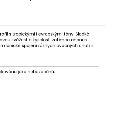
il s tropickými i evropskými tóny. Sladké
sovou svěžest a kyselost, zatímco ananas
 harmonické spojení různých ovocných chutí s
fikována jako nebezpečná.