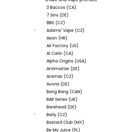
JOYETECH BF SS316 ATOMIZER 0,6OHM
l
3 Baccos (CA)
57 Kč
7 Sins (DE)
8Bit (CZ)
Adams' Vape (CZ)
Aeon (HR)
Air Factory (US)
Al Carlo (CA)
Alpha Origins (USA)
Antimatter (DE)
Aramax (CZ)
Avoria (DE)
Bang Bang (CAN)
BAR Series (UK)
Barehead (DE)
Barly (CZ)
Bastard Club (MY)
Be My Juice (PL)