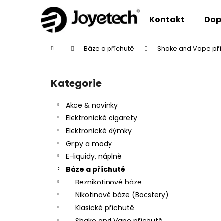
K
Přejít
na
o
Kontakt
Dop
obsah
Zpět
Zpět
š
do
do
í
Domů
Báze a příchutě
Shake and Vape př
k
obchodu
obchodu
P
o
Kategorie
Přeskočit
s
kategorie
t
Akce & novinky
r
Elektronické cigarety
a
Elektronické dýmky
n
Gripy a mody
n
E-liquidy, náplně
í
Báze a příchutě
p
Beznikotinové báze
a
Nikotinové báze (Boostery)
n
Klasické příchutě
e
Shake and Vape příchutě