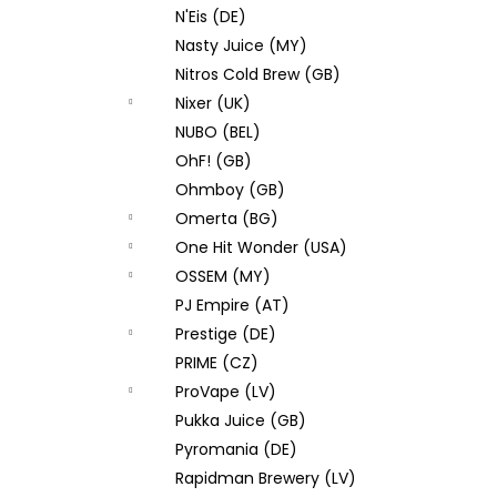
N'Eis (DE)
Nasty Juice (MY)
Nitros Cold Brew (GB)
Nixer (UK)
NUBO (BEL)
OhF! (GB)
Ohmboy (GB)
Omerta (BG)
One Hit Wonder (USA)
OSSEM (MY)
PJ Empire (AT)
Prestige (DE)
PRIME (CZ)
ProVape (LV)
Pukka Juice (GB)
Pyromania (DE)
Rapidman Brewery (LV)