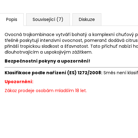
Popis
Související (7)
Diskuze
Ovocná trojkombinace vytváří bohatý a komplexní chuťový prof
třešně poskytují intenzivní ovocnost, pomeranč dodává citru
přináší tropickou sladkost a šťavnatost. Tato příchuť nabízí
dlouhotrvajícím a uspokojivým zážitkem.
Bezpečnostní pokyny a upozornění!
Klasifikace podle nařízení (ES) 1272/2008:
Směs není klasi
Upozornění:
Zákaz prodeje osobám mladším 18 let.