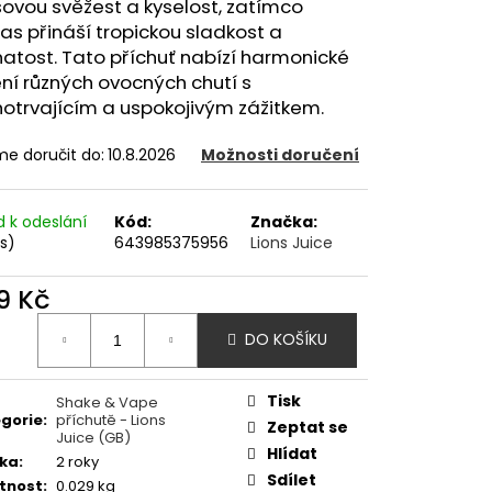
OD - PŘEDNAPLNĚNÁ
sovou svěžest a kyselost, zatímco
ATERMELON - 20MG -
s přináší tropickou sladkost a
atost. Tato příchuť nabízí harmonické
ní různých ovocných chutí s
č
otrvajícím a uspokojivým zážitkem.
e doručit do:
10.8.2026
Možnosti doručení
d k odeslání
Kód:
Značka:
ks)
643985375956
Lions Juice
9 Kč
ná
DO KOŠÍKU
:
Tisk
Shake & Vape
gorie
:
příchutě - Lions
Zeptat se
Juice (GB)
Hlídat
ka
:
2 roky
Sdílet
tnost
:
0.029 kg