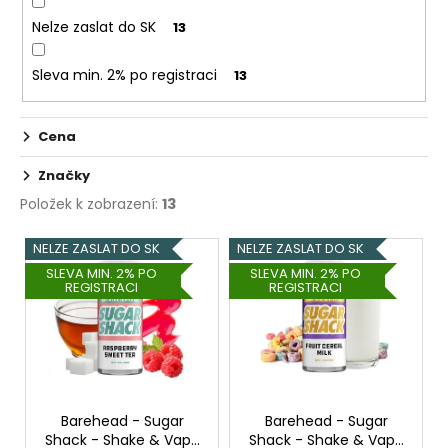
č
u
Nelze zaslat do SK
13
j
e
Sleva min. 2% po registraci
13
m
e
Cena
ELF
Značky
BAR
Položek k zobrazení:
13
ELFA
POD
V
-
NELZE ZASLAT DO SK
NELZE ZASLAT DO SK
PŘEDNAPLNĚNÁ
ý
CARTRIDGE
SLEVA MIN. 2% PO
SLEVA MIN. 2% PO
REGISTRACI
REGISTRACI
-
p
APPLE
i
PEACH
-
s
20MG
p
-
2KS
r
189
o
Barehead - Sugar
Barehead - Sugar
Kč
Shack - Shake & Vape
Shack - Shake & Vape