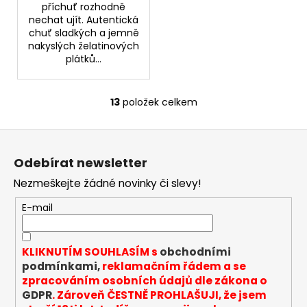
příchuť rozhodně
nechat ujít. Autentická
chuť sladkých a jemně
nakyslých želatinových
plátků...
13
položek celkem
O
v
Z
l
á
á
Odebírat newsletter
d
p
a
Nezmeškejte žádné novinky či slevy!
a
c
t
E-mail
í
í
p
r
KLIKNUTÍM SOUHLASÍM s
obchodními
v
podmínkami,
reklamačním řádem a se
k
zpracováním osobních údajů dle zákona o
y
GDPR
. Zároveň ČESTNĚ PROHLAŠUJI, že jsem
v