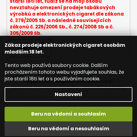
starší 18ti let, tudíž se na moji osobu
ý
nevztahuje omezení prodeje tabákových
p
výrobků a elektronických cigaret dle zákona
i
č. 379/2005 Sb. a následně souvisejících
s
zákonů č. 225/2006 Sb., č. 274/2008 Sb a č.
u
305/2009 Sb.
Zákaz prodeje elektronických cigaret osobám
PŘIHLÁSIT SE
mladším 18 let.
Tento web používá soubory cookie. Dalším
procházením tohoto webu vyjadřujete souhlas, že
jste starší 18ti let a s používáním cookie.
Napište nám
Mapa serveru
Reklamace
Dopravné / poštovné
Kontakty
Obchodní podmínky
Nastavení
Vytvořil Shoptet
Beru na vědomí a souhlasím
Copyright 2026
Joyetech - Značkové elektronické
cigarety
. Všechna práva vyhrazena.
Upravit nastavení
Vítejte na JOYETECH. DORUČENÍ ZDARMA zásilkovnou nad
Beru na vědomí a nesouhlasím
cookies
600,- kč / 50 EURO!