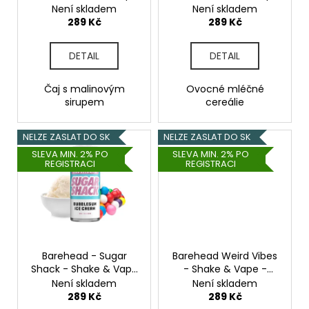
d
Původně:
- Raspberry Sweet Tea
- Fruit Cereal Milk -
Není skladem
Není skladem
225
u
- 20ml
20ml
289 Kč
289 Kč
Kč
k
t
DETAIL
DETAIL
ů
Čaj s malinovým
Ovocné mléčné
sirupem
cereálie
NELZE ZASLAT DO SK
NELZE ZASLAT DO SK
SLEVA MIN. 2% PO
SLEVA MIN. 2% PO
REGISTRACI
REGISTRACI
Barehead - Sugar
Barehead Weird Vibes
Shack - Shake & Vape
- Shake & Vape -
- Bubblegum Ice
Mango & Basil
Není skladem
Není skladem
Crem - 20ml
Lemonade (Citronáda
289 Kč
289 Kč
s mangem a