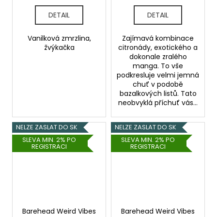
bazalkou) - 20ml
DETAIL
DETAIL
Vanilková zmrzlina,
Zajímavá kombinace
žvýkačka
citronády, exotického a
dokonale zralého
manga. To vše
podkresluje velmi jemná
chuť v podobě
bazalkových listů. Tato
neobvyklá příchuť vás...
NELZE ZASLAT DO SK
NELZE ZASLAT DO SK
SLEVA MIN. 2% PO
SLEVA MIN. 2% PO
REGISTRACI
REGISTRACI
Barehead Weird Vibes
Barehead Weird Vibes