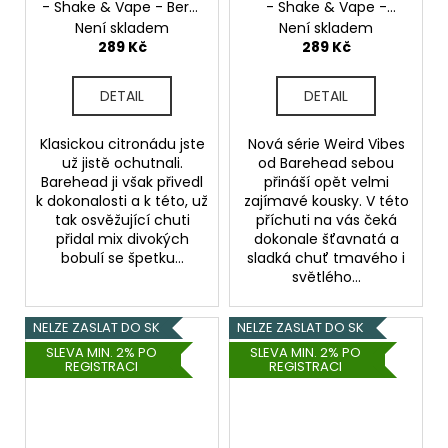
- Shake & Vape - Berry
- Shake & Vape -
& Thyme Lemonade
Grape & Hops
Není skladem
Není skladem
(Citronáda s bobulemi
Lemonade (Hroznové
289 Kč
289 Kč
a tymiánem) - 20ml
víno a chmel) - 20ml
DETAIL
DETAIL
Klasickou citronádu jste
Nová série Weird Vibes
už jistě ochutnali.
od Barehead sebou
Barehead ji však přivedl
přináší opět velmi
k dokonalosti a k této, už
zajímavé kousky. V této
tak osvěžující chuti
příchuti na vás čeká
přidal mix divokých
dokonale šťavnatá a
bobulí se špetku...
sladká chuť tmavého i
světlého...
NELZE ZASLAT DO SK
NELZE ZASLAT DO SK
SLEVA MIN. 2% PO
SLEVA MIN. 2% PO
REGISTRACI
REGISTRACI