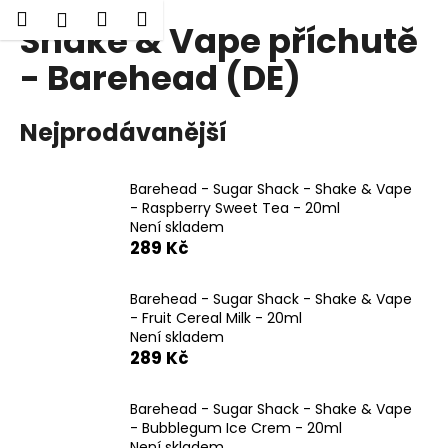
K
Hledat
Nákupní
Menu
Přihlášení
Shake & Vape příchutě
Přejít
o
Zpět
Zpět
na
košík
š
- Barehead (DE)
obsah
í
C
k
Nejprodávanější
o
p
o
Barehead - Sugar Shack - Shake & Vape
t
- Raspberry Sweet Tea - 20ml
Není skladem
ř
289 Kč
e
b
Barehead - Sugar Shack - Shake & Vape
u
- Fruit Cereal Milk - 20ml
j
Není skladem
289 Kč
e
t
Barehead - Sugar Shack - Shake & Vape
e
- Bubblegum Ice Crem - 20ml
n
Není skladem