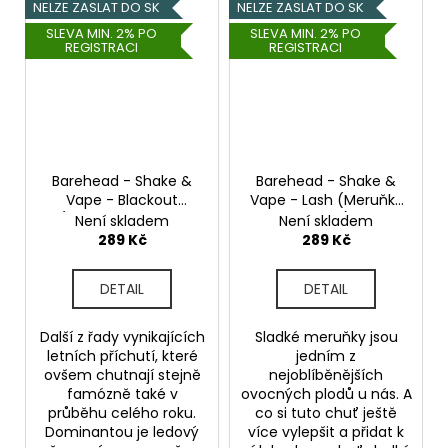
NELZE ZASLAT DO SK
NELZE ZASLAT DO SK
SLEVA MIN. 2% PO
SLEVA MIN. 2% PO
REGISTRACI
REGISTRACI
Barehead - Shake &
Barehead - Shake &
Vape - Blackout
Vape - Lash (Meruňky
(Chladivý červený
se smetanou) - 20ml
Není skladem
Není skladem
pomeranč) - 20ml
289 Kč
289 Kč
DETAIL
DETAIL
Další z řady vynikajících
Sladké meruňky jsou
letních příchutí, které
jedním z
ovšem chutnají stejně
nejoblíběnějších
famózně také v
ovocných plodů u nás. A
průběhu celého roku.
co si tuto chuť ještě
Dominantou je ledový
více vylepšit a přidat k