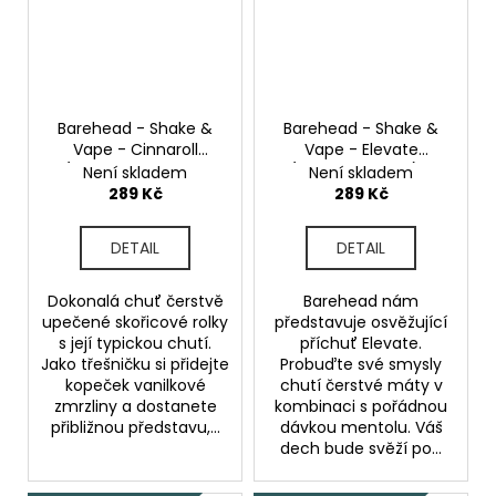
Barehead - Shake &
Barehead - Shake &
Vape - Cinnaroll
Vape - Elevate
(Skořicová rolka se
(Mentol a máta) -
Není skladem
Není skladem
zmrzlinou) - 20ml
20ml
289 Kč
289 Kč
DETAIL
DETAIL
Dokonalá chuť čerstvě
Barehead nám
upečené skořicové rolky
představuje osvěžující
s její typickou chutí.
příchuť Elevate.
Jako třešničku si přidejte
Probuďte své smysly
kopeček vanilkové
chutí čerstvé máty v
zmrzliny a dostanete
kombinaci s pořádnou
přibližnou představu,...
dávkou mentolu. Váš
dech bude svěží po...