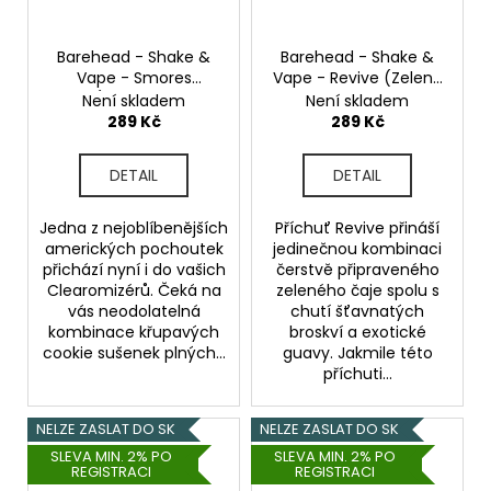
Barehead - Shake &
Barehead - Shake &
Vape - Smores
Vape - Revive (Zelený
(Cookies s
čaj s broskví a
Není skladem
Není skladem
marshmallow a
guavou) - 20ml
289 Kč
289 Kč
čokoládou) - 20ml
DETAIL
DETAIL
Jedna z nejoblíbenějších
Příchuť Revive přináší
amerických pochoutek
jedinečnou kombinaci
přichází nyní i do vašich
čerstvě připraveného
Clearomizérů. Čeká na
zeleného čaje spolu s
vás neodolatelná
chutí šťavnatých
kombinace křupavých
broskví a exotické
cookie sušenek plných...
guavy. Jakmile této
příchuti...
NELZE ZASLAT DO SK
NELZE ZASLAT DO SK
SLEVA MIN. 2% PO
SLEVA MIN. 2% PO
REGISTRACI
REGISTRACI