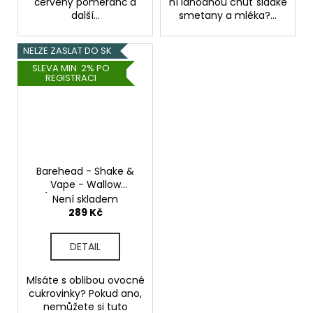
červený pomeranč a
ní lahodnou chuť sladké
další...
smetany a mléka?...
NELZE ZASLAT DO SK
SLEVA MIN. 2% PO
REGISTRACI
Barehead - Shake &
Vape - Wallow
(Ostružinové želé
Není skladem
plátky) - 20ml
289 Kč
DETAIL
Mlsáte s oblibou ovocné
cukrovinky? Pokud ano,
nemůžete si tuto