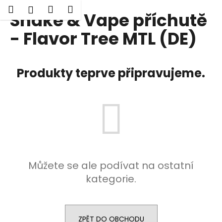
K
Hledat
Nákupní
Menu
Přihlášení
Shake & Vape příchutě
Přejít
o
Zpět
Zpět
na
košík
š
- Flavor Tree MTL (DE)
obsah
í
C
k
o
Produkty teprve připravujeme.
p
o
t
ř
e
b
u
Můžete se ale podívat na ostatní
j
kategorie.
e
t
e
n
ZPĚT DO OBCHODU