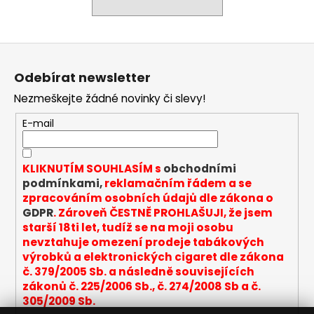
a
j
Z
í
á
t
Odebírat newsletter
p
?
Nezmeškejte žádné novinky či slevy!
a
t
E-mail
í
HLEDAT
KLIKNUTÍM SOUHLASÍM s
obchodními
podmínkami,
reklamačním řádem a se
zpracováním osobních údajů dle zákona o
GDPR
. Zároveň ČESTNĚ PROHLAŠUJI, že jsem
D
starší 18ti let, tudíž se na moji osobu
o
nevztahuje omezení prodeje tabákových
p
výrobků a elektronických cigaret dle zákona
o
č. 379/2005 Sb. a následně souvisejících
r
zákonů č. 225/2006 Sb., č. 274/2008 Sb a č.
u
305/2009 Sb.