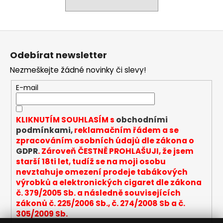
a
j
Z
í
á
t
Odebírat newsletter
p
?
Nezmeškejte žádné novinky či slevy!
a
t
E-mail
í
HLEDAT
KLIKNUTÍM SOUHLASÍM s
obchodními
podmínkami,
reklamačním řádem a se
zpracováním osobních údajů dle zákona o
GDPR
. Zároveň ČESTNĚ PROHLAŠUJI, že jsem
D
starší 18ti let, tudíž se na moji osobu
o
nevztahuje omezení prodeje tabákových
p
výrobků a elektronických cigaret dle zákona
o
č. 379/2005 Sb. a následně souvisejících
r
zákonů č. 225/2006 Sb., č. 274/2008 Sb a č.
u
305/2009 Sb.