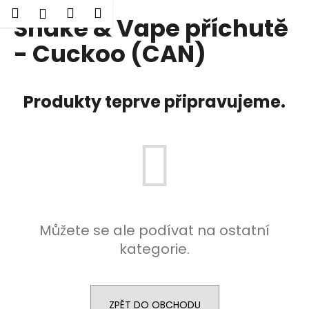
K
Hledat
Nákupní
Menu
Přihlášení
Shake & Vape příchutě
Přejít
o
Zpět
Zpět
na
košík
š
- Cuckoo (CAN)
obsah
í
C
k
o
Produkty teprve připravujeme.
p
o
t
ř
e
b
u
Můžete se ale podívat na ostatní
j
kategorie.
e
t
e
n
ZPĚT DO OBCHODU