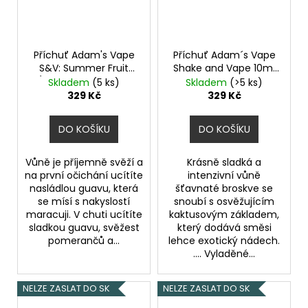
Příchuť Adam's Vape
Příchuť Adam´s Vape
S&V: Summer Fruit
Shake and Vape 10ml
(Tropické ovoce na
Cactus Peach
Skladem
(5 ks)
Skladem
(>5 ks)
ledu) 10ml
329 Kč
329 Kč
DO KOŠÍKU
DO KOŠÍKU
Vůně je příjemně svěží a
Krásně sladká a
na první očichání ucítíte
intenzivní vůně
nasládlou guavu, která
šťavnaté broskve se
se mísí s nakyslostí
snoubí s osvěžujícím
maracuji. V chuti ucítíte
kaktusovým základem,
sladkou guavu, svěžest
který dodává směsi
pomerančů a...
lehce exotický nádech.
.... Vyladěné...
NELZE ZASLAT DO SK
NELZE ZASLAT DO SK