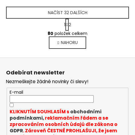
NAČÍST 32 DALŠÍCH
S
1
2
t
O
r
80
položek celkem
v
á
NAHORU
l
n
k
á
o
d
Z
v
a
á
á
c
Odebírat newsletter
n
p
í
í
Nezmeškejte žádné novinky či slevy!
p
a
r
t
E-mail
v
í
k
y
KLIKNUTÍM SOUHLASÍM s
obchodními
v
podmínkami,
reklamačním řádem a se
ý
zpracováním osobních údajů dle zákona o
p
GDPR
. Zároveň ČESTNĚ PROHLAŠUJI, že jsem