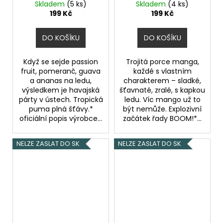
Punch objem 5ml
Mango objem 5ml
Skladem
(5 ks)
Skladem
(4 ks)
Ledová tropická směs
Mangový mix
199 Kč
199 Kč
DO KOŠÍKU
DO KOŠÍKU
Když se sejde passion
Trojitá porce manga,
fruit, pomeranč, guava
každé s vlastním
a ananas na ledu,
charakterem – sladké,
výsledkem je havajská
šťavnaté, zralé, s kapkou
párty v ústech. Tropická
ledu. Víc mango už to
puma plná šťávy.*
být nemůže. Explozivní
oficiální popis výrobce...
začátek řady BOOM!*...
NELZE ZASLAT DO SK
NELZE ZASLAT DO SK