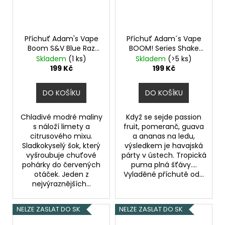
Příchuť Adam's Vape
Příchuť Adam´s Vape
Boom S&V Blue Raz
BOOM! Series Shake
Lime objem 5ml
and Vape 5ml Tropical
Skladem
(1 ks)
Skladem
(>5 ks)
Chladivá modrá
Punch
199 Kč
199 Kč
malina s citrusy
DO KOŠÍKU
DO KOŠÍKU
Chladivé modré maliny
Když se sejde passion
s náloží limety a
fruit, pomeranč, guava
citrusového mixu.
a ananas na ledu,
Sladkokyselý šok, který
výsledkem je havajská
vyšroubuje chuťové
párty v ústech. Tropická
pohárky do červených
puma plná šťávy....
otáček. Jeden z
Vyladěné příchutě od...
nejvýraznějších...
NELZE ZASLAT DO SK
NELZE ZASLAT DO SK