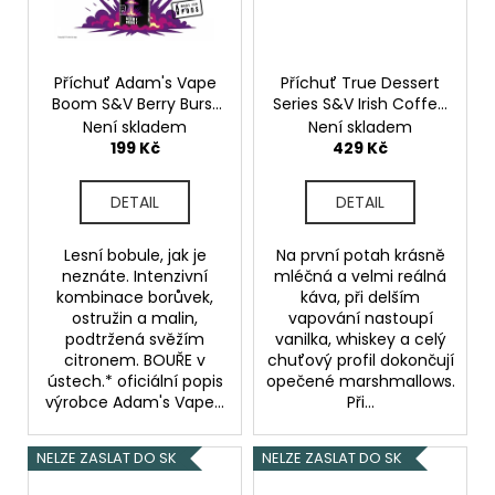
Příchuť Adam's Vape
Příchuť True Dessert
Boom S&V Berry Burst
Series S&V Irish Coffee
5,0ml
Lesní plody s
10ml
Irská káva
Není skladem
Není skladem
citronem
199 Kč
429 Kč
DETAIL
DETAIL
Lesní bobule, jak je
Na první potah krásně
neznáte. Intenzivní
mléčná a velmi reálná
kombinace borůvek,
káva, při delším
ostružin a malin,
vapování nastoupí
podtržená svěžím
vanilka, whiskey a celý
citronem. BOUŘE v
chuťový profil dokončují
ústech.* oficiální popis
opečené marshmallows.
výrobce Adam's Vape...
Při...
NELZE ZASLAT DO SK
NELZE ZASLAT DO SK