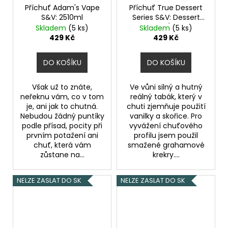
Příchuť Adam's Vape
Příchuť True Dessert
S&V: 2510ml
Series S&V: Dessert
Tobacco (Dezertní
Skladem
(5 ks)
Skladem
(5 ks)
tabák) 10ml
429 Kč
429 Kč
DO KOŠÍKU
DO KOŠÍKU
Však už to znáte,
Ve vůni silný a hutný
neřeknu vám, co v tom
reálný tabák, který v
je, ani jak to chutná.
chuti zjemňuje použití
Nebudou žádný puntíky
vanilky a skořice. Pro
podle přísad, pocity při
vyvážení chuťového
prvním potažení ani
profilu jsem použil
chuť, která vám
smažené grahamové
zůstane na...
krekry....
NELZE ZASLAT DO SK
NELZE ZASLAT DO SK