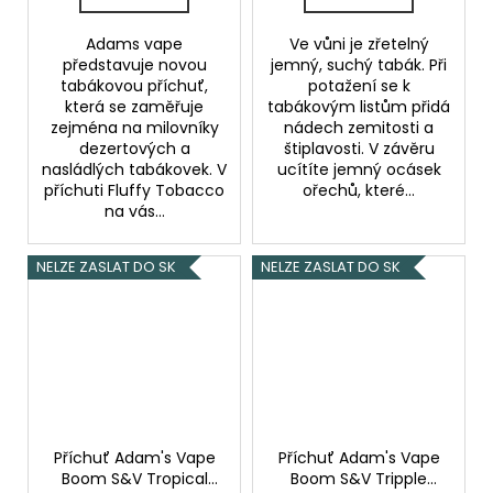
Adams vape
Ve vůni je zřetelný
představuje novou
jemný, suchý tabák. Při
tabákovou příchuť,
potažení se k
která se zaměřuje
tabákovým listům přidá
zejména na milovníky
nádech zemitosti a
dezertových a
štiplavosti. V závěru
nasládlých tabákovek. V
ucítíte jemný ocásek
příchuti Fluffy Tobacco
ořechů, které...
na vás...
NELZE ZASLAT DO SK
NELZE ZASLAT DO SK
Příchuť Adam's Vape
Příchuť Adam's Vape
Boom S&V Tropical
Boom S&V Tripple