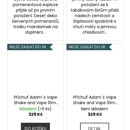
pomerančová exploze
potažení se k
přijde až po prvním
tabákovým listům přidá
potažení. Deset deka
nádech zemitosti a
červených pomerančů,
štiplavosti společně s
trošku mandarinek na
chutí máty a jemnou
doplnění...
chladivostí...
NELZE ZASLAT DO SK
NELZE ZASLAT DO SK
Příchuť Adam´s Vape
Příchuť Adam´s Vape
Shake and Vape 10ml
Shake and Vape 10ml
Just Tobacco Mint
Zero Degree
Skladem
(>5 ks)
Není skladem
329 Kč
329 Kč
DO KOŠÍKU
DETAIL