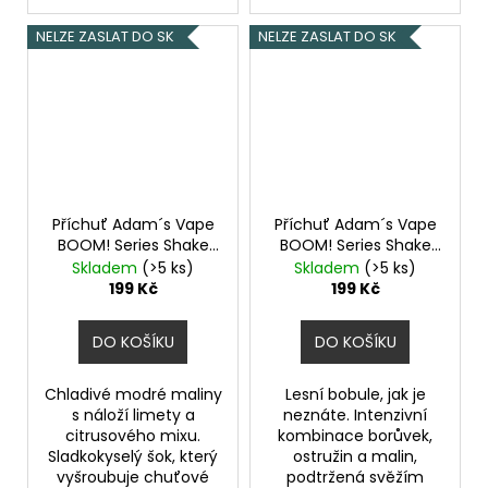
NELZE ZASLAT DO SK
NELZE ZASLAT DO SK
Příchuť Adam´s Vape
Příchuť Adam´s Vape
BOOM! Series Shake
BOOM! Series Shake
and Vape 5ml Blue Raz
and Vape 5ml Berry
Skladem
(>5 ks)
Skladem
(>5 ks)
Lime
Burst
199 Kč
199 Kč
DO KOŠÍKU
DO KOŠÍKU
Chladivé modré maliny
Lesní bobule, jak je
s náloží limety a
neznáte. Intenzivní
citrusového mixu.
kombinace borůvek,
Sladkokyselý šok, který
ostružin a malin,
vyšroubuje chuťové
podtržená svěžím