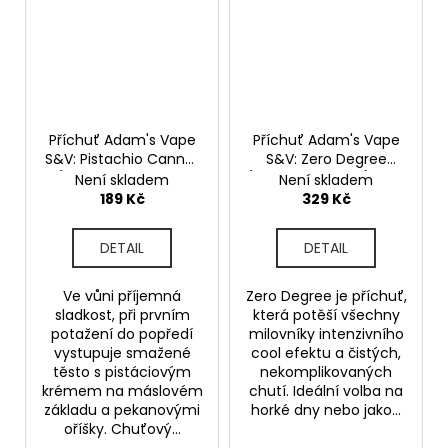
Příchuť Adam's Vape
Příchuť Adam's Vape
S&V: Pistachio Cannoli
S&V: Zero Degree
(Trubička cannoli s
(Mentol s mátou) 10ml
Není skladem
Není skladem
pistácií) 10ml
189 Kč
329 Kč
DETAIL
DETAIL
Ve vůni příjemná
Zero Degree je příchuť,
sladkost, při prvním
která potěší všechny
potažení do popředí
milovníky intenzivního
vystupuje smažené
cool efektu a čistých,
těsto s pistáciovým
nekomplikovaných
krémem na máslovém
chutí. Ideální volba na
základu a pekanovými
horké dny nebo jako...
oříšky. Chuťový...