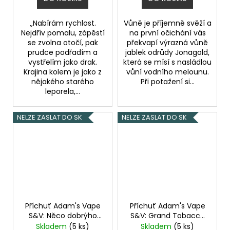
‚‚Nabírám rychlost.
Vůně je příjemně svěží a
Nejdřív pomalu, zápěstí
na první očichání vás
se zvolna otočí, pak
překvapí výrazná vůně
prudce podřadím a
jablek odrůdy Jonagold,
vystřelím jako drak.
která se mísí s nasládlou
Krajina kolem je jako z
vůní vodního melounu.
nějakého starého
Při potažení si...
leporela,...
NELZE ZASLAT DO SK
NELZE ZASLAT DO SK
Příchuť Adam's Vape
Příchuť Adam's Vape
S&V: Něco dobrýho
S&V: Grand Tobacco
objem 10ml
objem 10ml
Skladem
(5 ks)
Skladem
(5 ks)