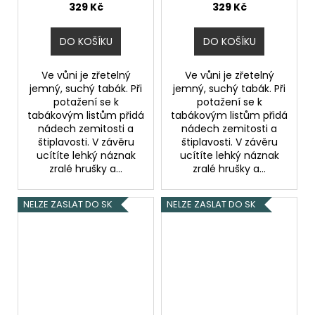
hruškou) 10ml
329 Kč
329 Kč
DO KOŠÍKU
DO KOŠÍKU
Ve vůni je zřetelný
Ve vůni je zřetelný
jemný, suchý tabák. Při
jemný, suchý tabák. Při
potažení se k
potažení se k
tabákovým listům přidá
tabákovým listům přidá
nádech zemitosti a
nádech zemitosti a
štiplavosti. V závěru
štiplavosti. V závěru
ucítíte lehký náznak
ucítíte lehký náznak
zralé hrušky a...
zralé hrušky a...
NELZE ZASLAT DO SK
NELZE ZASLAT DO SK