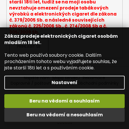
i
starší 18ti let, tudíž se na moji osobu
s
nevztahuje omezení prodeje tabákových
u
výrobků a elektronických cigaret dle zákona
č. 379/2005 Sb. a následně souvisejících
zákonů č. 225/2006 Sb., č. 274/2008 Sb a č.
305/2009 Sb.
Zákaz prodeje elektronických cigaret osobám
mladším 18 let.
PŘIHLÁSIT SE
Tento web používá soubory cookie. Dalším
procházením tohoto webu vyjadřujete souhlas, že
jste starší 18ti let a s používáním cookie.
Napište nám
Mapa serveru
Reklamace
Nastavení
Dopravné / poštovné
Kontakty
Obchodní podmínky
Beru na vědomí a souhlasím
Vytvořil Shoptet
Copyright 2026
Joyetech - Značkové elektronické
Vítejte na JOYETECH. DORUČENÍ ZDARMA zásilkovnou nad
Beru na vědomí a nesouhlasím
cigarety
. Všechna práva vyhrazena.
Upravit nastavení
600,- kč / 50 EURO!
cookies