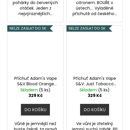
pohárky do červených
citronem. BOUŘE v
otáček. Jeden z
ústech.... Vyladěné
nejvýraznějších...
příchutě od českého...
NELZE ZASLAT DO SK
NELZE ZASLAT DO SK
Příchuť Adam's Vape
Příchuť Adam's Vape
S&V Blood Orange
S&V: Just Tobacco
Slush 10ml
Ledová tříšť
Mint (Tabák s mátou)
Skladem
(5 ks)
Skladem
(5 ks)
s červeným
objem 10ml kolek R
329 Kč
329 Kč
pomerančem
DO KOŠÍKU
DO KOŠÍKU
Vůně je jemnější než
Ve vůni je zřetelný
byste čekali, ta pravá
jemný suchý tabák. Při