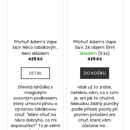
Příchuť Adam's Vape
Příchuť Adam's Vape
S&V: Něco tabákovýho
S&V: 24 objem 10ml
objem 10ml
Není skladem
Skladem
(5 ks)
429 Kč
429 Kč
DETAIL
DO KOŠÍKU
Dřevitá lahůdka s
Však už to znáte,
magickým
neřeknu vám, co v tom
ovocným podkresem,
je, ani jak to chutná.
který umocní plnou a
Nebudou žádný puntíky
výraznou tabákovou
podle přísad, pocity při
chuť. "Mám chuť na
prvním potažení ani
něco dobrýho, co mi
chuť, která vám
doporučíte?" To je velmi
zůstane na...