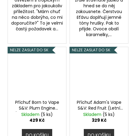
základem pro jakoukoliv
hned se do něj
příležitost. "Mám chuť
zakousnete. Čerstvou
na něco dobrýho, co mi
šťávu doplňují jemné
doporučíte?" To je velmi
tóny hrušky. Pak to
častý požadavek a...
přijde. Ovoce obalí
karamelky,...
NELZE ZASLAT DO SK
NELZE ZASLAT DO SK
Příchuť Born to Vape
Příchuť Adam's Vape
S&V: Plum Engine
S&V: Red Fruit (Letní
(Opravdový tabák se
ovocný mix) objem
Skladem
(5 ks)
Skladem
(5 ks)
švestkou) objem 10ml
10ml tabáková nálepka
429 Kč
329 Kč
tabáková nálepka
Kolek R
Kolek R
DO KOŠÍKU
DO KOŠÍKU