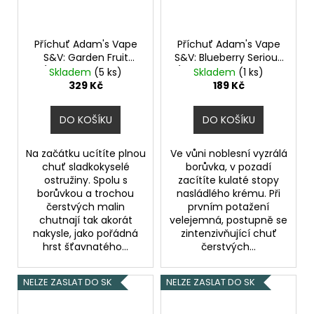
Příchuť Adam's Vape
Příchuť Adam's Vape
S&V: Garden Fruit
S&V: Blueberry Serious
(Zahradní ovocný
(Borůvkové cereálie s
Skladem
(5 ks)
Skladem
(1 ks)
mix) objem 10ml
krémem) objem 10ml
329 Kč
189 Kč
DO KOŠÍKU
DO KOŠÍKU
Na začátku ucítíte plnou
Ve vůni noblesní vyzrálá
chuť sladkokyselé
borůvka, v pozadí
ostružiny. Spolu s
zacítíte kulaté stopy
borůvkou a trochou
nasládlého krému. Při
čerstvých malin
prvním potažení
chutnají tak akorát
velejemná, postupně se
nakysle, jako pořádná
zintenzivňující chuť
hrst šťavnatého...
čerstvých...
NELZE ZASLAT DO SK
NELZE ZASLAT DO SK