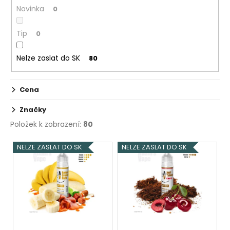
k
č
Novinka
0
u
t
j
ů
Tip
e
0
m
e
Nelze zaslat do SK
80
JOYETECH
Cena
ATOMIZER
EX
Značky
0,5
OHM
Položek k zobrazení:
80
49
V
Kč
NELZE ZASLAT DO SK
NELZE ZASLAT DO SK
ý
p
i
s
p
r