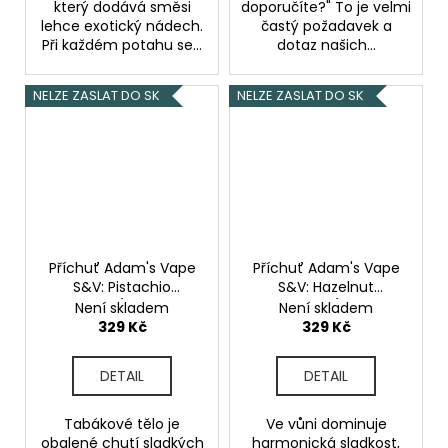
který dodává směsi
doporučíte?" To je velmi
lehce exotický nádech.
častý požadavek a
Při každém potahu se...
dotaz našich...
NELZE ZASLAT DO SK
NELZE ZASLAT DO SK
Příchuť Adam's Vape
Příchuť Adam's Vape
S&V: Pistachio
S&V: Hazelnut
Tobacco (Pistáciový
Tobacco (Jemný
Není skladem
Není skladem
tabák s mandlemi a
tabák s lískovým
329 Kč
329 Kč
sirupem) 10ml
oříškem) 10ml
DETAIL
DETAIL
Tabákové tělo je
Ve vůni dominuje
obalené chutí sladkých
harmonická sladkost,