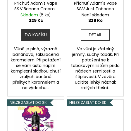
o
Příchuť Adam's Vape
Příchuť Adam's Vape
S&V Banana Creamy
S&V Just Tobacco
d
Nuts 10ml
Banány s
Cherry 10ml
Tabák s
Skladem
(5 ks)
Není skladem
u
krémovým
třešní
329 Kč
329 Kč
karamelem a ořechy
k
t
DO KOŠÍKU
DETAIL
ů
Vůně je plná, výrazně
Ve vůni je zřetelný
banánová, zakulacená
jemný, suchý tabák. Při
karamelem. Při potažení
potažení se k
se vám ústa naplní
tabákovým listům přidá
komplexní sladkou chutí
nádech zemitosti a
zralých banánů
štiplavosti. V závěru
přelitých karamelem a
ucítíte lehký náznak
na výdechu...
zralých třešní...
NELZE ZASLAT DO SK
NELZE ZASLAT DO SK