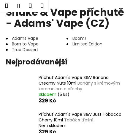
K
Hledat
Nákupní
Menu
Přihlášení
Shake & Vape příchutě
Přejít
o
Zpět
Zpět
na
košík
š
- Adams' Vape (CZ)
obsah
í
C
k
Adams Vape
Boom!
o
Born to Vape
Limited Edition
p
True Dessert
o
Nejprodávanější
t
ř
e
Příchuť Adam's Vape S&V Banana
Creamy Nuts 10ml
Banány s krémovým
b
karamelem a ořechy
u
Skladem
(5 ks)
j
329 Kč
e
Příchuť Adam's Vape S&V Just Tobacco
t
Cherry 10ml
Tabák s třešní
e
Není skladem
n
329 Kč