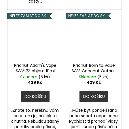
častý...
NELZE ZASLAT DO SK
NELZE ZASLAT DO SK
Příchuť Adam's Vape
Příchuť Born to Vape
S&V: 23 objem 10ml
S&V: Coconut Octane
(Opravdový tabák s
Skladem
(5 ks)
Skladem
(5 ks)
kokosem a
429 Kč
429 Kč
karamelem) objem
10ml
DO KOŠÍKU
DO KOŠÍKU
‚‚Znáte to, neřeknu vám,
‚‚Může být pondělí ráno
co v tom je, ani jak to
nebo sobota odpoledne.
chutná. Nebudou žádný
Rychlost ti prohodí vlasy,
puntíky podle přísad,
jarní slunce přivře oči a