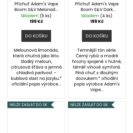
Příchuť Adam's Vape
Příchuť Adam's Vape
Boom S&V Melonade
Boom S&V Dark
objem 5ml
Chladivá
Currant objem 5ml
Skladem
(5 ks)
Skladem
(4 ks)
melounová limonáda
Černý rybíz s
199 Kč
199 Kč
hroznovým vínem
DO KOŠÍKU
DO KOŠÍKU
Melounová limonáda,
Temnější tón série.
která chutná jako léto.
Černý rybíz a modré
Sladký meloun,
hrozny spojené v hutné,
citrusová šťáva a jemná
téměř vínové symfonii.
chladivá perlivost –
Plná chuť s dlouhým
bublavá slast na jazyku.*
dozvukem.* oficiální
oficiální popis výrobce...
popis výrobce Adam's
Vape...
NELZE ZASLAT DO SK
NELZE ZASLAT DO SK