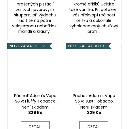
pražených pistácií
kromě oříšků ucítíte
zalitých javorovým
také vanilku. Při potažení
sirupem, při výdechu
vás překvapí reálnost
ucítíte na patře
oříšku a dokonale
velejemnou nahořklost
vybalancovaný chuťový
mandlí a krásný...
profil...
NELZE ZASLAT DO SK
NELZE ZASLAT DO SK
Příchuť Adam's Vape
Příchuť Adam's Vape
S&V: Fluffy Tobacco
S&V: Just Tobacco
(Sladká tabáková
(Čistý tabák) 10ml
Není skladem
Není skladem
směs) 10ml
329 Kč
329 Kč
DETAIL
DETAIL