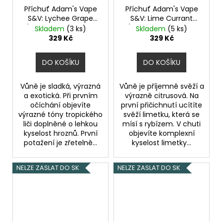
Příchuť Adam's Vape
Příchuť Adam's Vape
S&V: Lychee Grape
S&V: Lime Currant
(Liči a hroznové víno
(Rybíz s limetkou na
Skladem
(3 ks)
Skladem
(5 ks)
na ledu) objem 10ml
ledu) objem 10ml
329 Kč
329 Kč
DO KOŠÍKU
DO KOŠÍKU
Vůně je sladká, výrazná
Vůně je příjemně svěží a
a exotická. Při prvním
výrazně citrusová. Na
očíchání objevíte
první přičichnutí ucítíte
výrazné tóny tropického
svěží limetku, která se
liči doplněné o lehkou
mísí s rybízem. V chuti
kyselost hroznů. První
objevíte komplexní
potažení je zřetelně...
kyselost limetky...
NELZE ZASLAT DO SK
NELZE ZASLAT DO SK