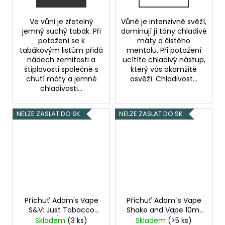
Ve vůni je zřetelný
Vůně je intenzivně svěží,
jemný suchý tabák. Při
dominují jí tóny chladivé
potažení se k
máty a čistého
tabákovým listům přidá
mentolu. Při potažení
nádech zemitosti a
ucítíte chladivý nástup,
štiplavosti společně s
který vás okamžitě
chutí máty a jemné
osvěží. Chladivost...
chladivosti...
NELZE ZASLAT DO SK
NELZE ZASLAT DO SK
Příchuť Adam's Vape
Příchuť Adam´s Vape
S&V: Just Tobacco
Shake and Vape 10ml
Pear (Tabák s
Just Tobacco Pear
Skladem
(3 ks)
Skladem
(>5 ks)