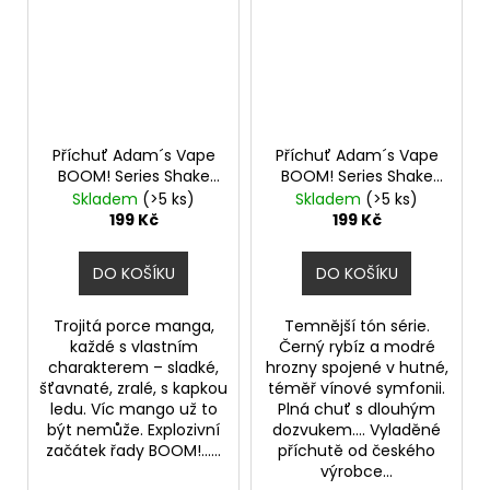
Příchuť Adam´s Vape
Příchuť Adam´s Vape
BOOM! Series Shake
BOOM! Series Shake
and Vape 5ml Tripple
and Vape 5ml Dark
Skladem
(>5 ks)
Skladem
(>5 ks)
Mango
Currant
199 Kč
199 Kč
DO KOŠÍKU
DO KOŠÍKU
Trojitá porce manga,
Temnější tón série.
každé s vlastním
Černý rybíz a modré
charakterem – sladké,
hrozny spojené v hutné,
šťavnaté, zralé, s kapkou
téměř vínové symfonii.
ledu. Víc mango už to
Plná chuť s dlouhým
být nemůže. Explozivní
dozvukem.... Vyladěné
začátek řady BOOM!......
příchutě od českého
výrobce...