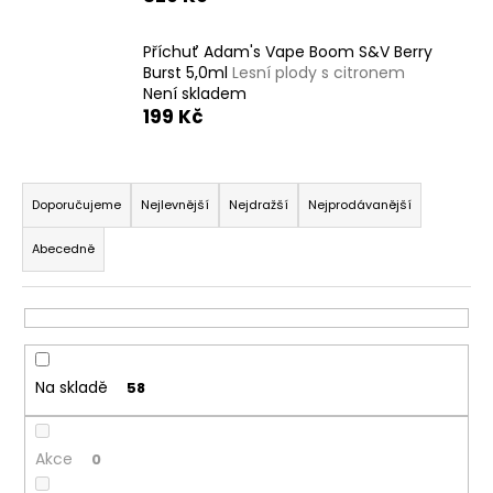
a
j
Příchuť Adam's Vape Boom S&V Berry
Burst 5,0ml
Lesní plody s citronem
í
Není skladem
t
199 Kč
?
Ř
a
Doporučujeme
Nejlevnější
Nejdražší
Nejprodávanější
z
Abecedně
HLEDAT
e
n
í
p
D
o
r
Na skladě
58
p
o
o
d
r
Akce
u
0
u