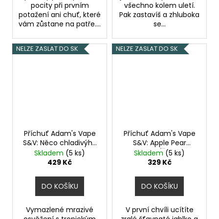
pocity při prvním
všechno kolem uletí.
potažení ani chuť, které
Pak zastavíš a zhluboka
vám zůstane na patře....
se...
NELZE ZASLAT DO SK
NELZE ZASLAT DO SK
Příchuť Adam's Vape
Příchuť Adam's Vape
S&V: Něco chladivýho
S&V: Apple Pear
objem 10ml
Tobacco (Šťavnatá
Skladem
(5 ks)
Skladem
(5 ks)
jablka v karamelu s
429 Kč
329 Kč
tabákem) objem 10ml
tabáková nálepka
DO KOŠÍKU
DO KOŠÍKU
Kolek R
Vymazlené mrazivé
V první chvíli ucítíte
osvěžení s tropickým
zralé šťavnaté jablko a