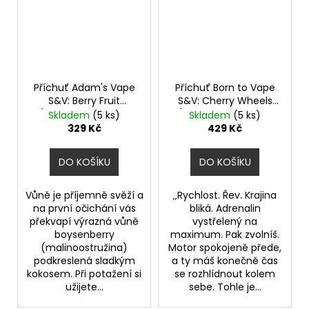
Příchuť Adam's Vape
Příchuť Born to Vape
S&V: Berry Fruit
S&V: Cherry Wheels
(Bobulovité plody s
(Opravdový tabák s
Skladem
(5 ks)
Skladem
(5 ks)
kokosem) objem 10ml
třešní) objem 10ml
329 Kč
429 Kč
DO KOŠÍKU
DO KOŠÍKU
Vůně je příjemně svěží a
‚‚Rychlost. Řev. Krajina
na první očichání vás
bliká. Adrenalin
překvapí výrazná vůně
vystřelený na
boysenberry
maximum. Pak zvolníš.
(malinoostružina)
Motor spokojeně přede,
podkreslená sladkým
a ty máš konečně čas
kokosem. Při potažení si
se rozhlídnout kolem
užijete...
sebe. Tohle je...