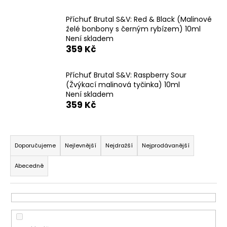
č
u
Příchuť Brutal S&V: Red & Black (Malinové
j
želé bonbony s černým rybízem) 10ml
e
Není skladem
m
359 Kč
e
Příchuť Brutal S&V: Raspberry Sour
(Žvýkací malinová tyčinka) 10ml
JOYETECH
Není skladem
BF
SS316
359 Kč
ATOMIZER
0,6OHM
Ř
57
Kč
a
Doporučujeme
Nejlevnější
Nejdražší
Nejprodávanější
z
Abecedně
e
n
í
p
r