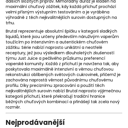
dalších složitých příprav. Mimořádný důraz je kladen na
a
maximální chuťový zážitek, kdy každá příchuť prochází
velmi přísným výstupním testováním a je vyráběna
j
výhradně z těch nejkvalitnějších surovin dostupných na
í
trhu.
t
Brutal reprezentuje absolutní špičku v kategorii sladkých
?
liquidů, které jsou určeny především náruživým vaperům
toužícím po intenzivním a autentickém chuťovém
zážitku. Série nabízí naprosto unikátní a neotřelé
receptury, jež jsou výsledkem dlouholetých zkušeností
týmu Just Juice a pečlivého průzkumu preferencí
vaperské komunity. Každá z příchutí je navržena tak, aby
HLEDAT
poskytovala maximálně intenzivní a věrnou chuťovou
rekonstrukci oblíbených světových cukrovinek, přičemž je
zachována naprostá věrnost původnímu chuťovému
profilu. Díky preciznímu zpracování a použití těch
D
nejkvalitnějších surovin nabízí Brutal naprosto výjimečnou
kategorii příchutí, které překračují tradiční hranice
o
běžných chuťových kombinací a přinášejí tak zcela nový
p
rozměr.
o
r
Nejprodávanější
u