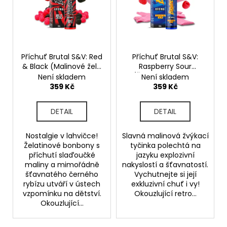
i
s
p
r
o
Příchuť Brutal S&V: Red
Příchuť Brutal S&V:
& Black (Malinové želé
Raspberry Sour
d
bonbony s černým
(Žvýkací malinová
Není skladem
Není skladem
u
rybízem) 10ml
tyčinka) 10ml
359 Kč
359 Kč
k
t
DETAIL
DETAIL
ů
Nostalgie v lahvičce!
Slavná malinová žvýkací
Želatinové bonbony s
tyčinka polechtá na
příchutí slaďoučké
jazyku explozivní
maliny a mimořádně
nakyslostí a šťavnatostí.
šťavnatého černého
Vychutnejte si její
rybízu utváří v ústech
exkluzivní chuť i vy!
vzpomínku na dětství.
Okouzlující retro...
Okouzlující...