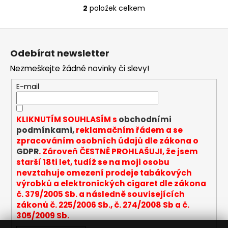
2
položek celkem
O
v
Z
l
á
á
Odebírat newsletter
d
p
a
Nezmeškejte žádné novinky či slevy!
a
c
t
E-mail
í
í
p
r
KLIKNUTÍM SOUHLASÍM s
obchodními
v
podmínkami,
reklamačním řádem a se
k
zpracováním osobních údajů dle zákona o
y
GDPR
. Zároveň ČESTNĚ PROHLAŠUJI, že jsem
v
starší 18ti let, tudíž se na moji osobu
ý
nevztahuje omezení prodeje tabákových
p
výrobků a elektronických cigaret dle zákona
i
č. 379/2005 Sb. a následně souvisejících
s
zákonů č. 225/2006 Sb., č. 274/2008 Sb a č.
u
305/2009 Sb.