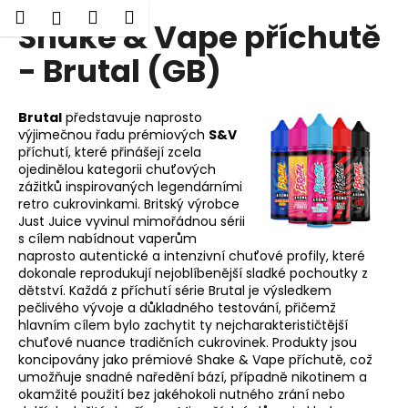
K
Hledat
Nákupní
Menu
Přihlášení
Shake & Vape příchutě
Přejít
o
Zpět
Zpět
na
košík
š
- Brutal (GB)
obsah
í
C
k
Brutal
představuje naprosto
o
výjimečnou řadu prémiových
S&V
p
příchutí, které přinášejí zcela
o
ojedinělou kategorii chuťových
zážitků inspirovaných legendárními
t
retro cukrovinkami. Britský výrobce
ř
Just Juice vyvinul mimořádnou sérii
e
s cílem nabídnout vaperům
naprosto autentické a intenzivní chuťové profily, které
b
dokonale reprodukují nejoblíbenější sladké pochoutky z
u
dětství. Každá z příchutí série Brutal je výsledkem
j
pečlivého vývoje a důkladného testování, přičemž
hlavním cílem bylo zachytit ty nejcharakterističtější
e
chuťové nuance tradičních cukrovinek. Produkty jsou
t
koncipovány jako prémiové Shake & Vape příchutě, což
umožňuje snadné naředění bází, případně nikotinem a
e
okamžité použití bez jakéhokoli nutného zrání nebo
n