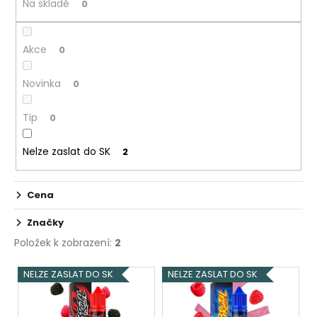
Na skladě
0
o
d
Akce
u
0
k
Novinka
0
t
ů
Tip
0
Nelze zaslat do SK
2
Cena
Značky
Položek k zobrazení:
2
V
NELZE ZASLAT DO SK
NELZE ZASLAT DO SK
ý
p