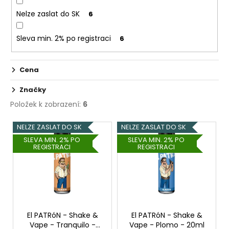
č
u
Nelze zaslat do SK
6
j
e
Sleva min. 2% po registraci
6
m
e
Cena
ASPIRE
Značky
NAUTILUS
Položek k zobrazení:
6
BVC
1,8
V
OHM
NELZE ZASLAT DO SK
NELZE ZASLAT DO SK
ý
46
SLEVA MIN. 2% PO
SLEVA MIN. 2% PO
Kč
REGISTRACI
REGISTRACI
p
i
s
p
r
o
El PATRóN - Shake &
El PATRóN - Shake &
Vape - Tranquilo -
Vape - Plomo - 20ml