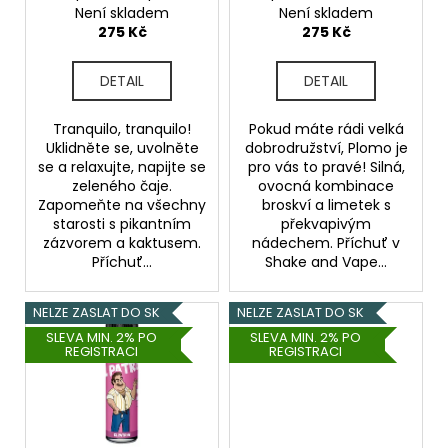
d
20ml
Není skladem
Není skladem
u
275 Kč
275 Kč
k
t
DETAIL
DETAIL
ů
Tranquilo, tranquilo!
Pokud máte rádi velká
Uklidněte se, uvolněte
dobrodružství, Plomo je
se a relaxujte, napijte se
pro vás to pravé! Silná,
zeleného čaje.
ovocná kombinace
Zapomeňte na všechny
broskví a limetek s
starosti s pikantním
překvapivým
zázvorem a kaktusem.
nádechem. Příchuť v
Příchuť...
Shake and Vape...
NELZE ZASLAT DO SK
NELZE ZASLAT DO SK
SLEVA MIN. 2% PO
SLEVA MIN. 2% PO
REGISTRACI
REGISTRACI