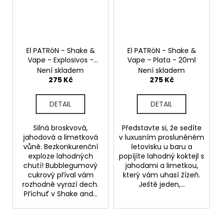
El PATRóN - Shake &
El PATRóN - Shake &
Vape - Explosivos -
Vape - Plata - 20ml
20ml
Není skladem
Není skladem
275 Kč
275 Kč
DETAIL
DETAIL
Silná broskvová,
Představte si, že sedíte
jahodová a limetková
v luxusním prosluněném
vůně. Bezkonkurenční
letovisku u baru a
exploze lahodných
popíjíte lahodný koktejl s
chutí! Bubblegumový
jahodami a limetkou,
cukrový příval vám
který vám uhasí žízeň.
rozhodně vyrazí dech.
Ještě jeden,...
Příchuť v Shake and...