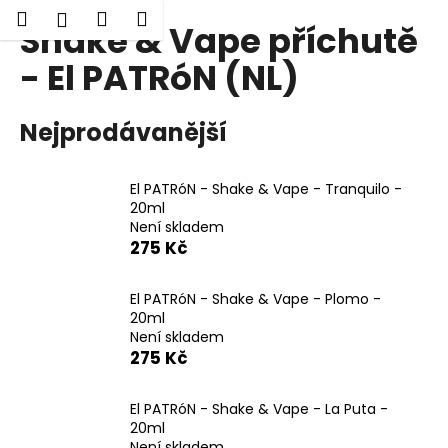
K
Hledat
Nákupní
Menu
Přihlášení
Shake & Vape příchutě
Přejít
o
Zpět
Zpět
na
košík
š
- El PATRóN (NL)
obsah
í
C
k
Nejprodávanější
o
p
o
El PATRóN - Shake & Vape - Tranquilo -
t
20ml
Není skladem
ř
275 Kč
e
b
El PATRóN - Shake & Vape - Plomo -
u
20ml
j
Není skladem
275 Kč
e
t
El PATRóN - Shake & Vape - La Puta -
e
20ml
n
Není skladem