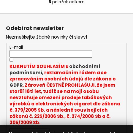
6
položek celkem
O
v
Z
l
á
á
Odebírat newsletter
d
p
a
Nezmeškejte žádné novinky či slevy!
a
c
t
E-mail
í
í
p
r
KLIKNUTÍM SOUHLASÍM s
obchodními
v
podmínkami,
reklamačním řádem a se
k
zpracováním osobních údajů dle zákona o
y
GDPR
. Zároveň ČESTNĚ PROHLAŠUJI, že jsem
v
starší 18ti let, tudíž se na moji osobu
ý
nevztahuje omezení prodeje tabákových
p
výrobků a elektronických cigaret dle zákona
i
č. 379/2005 Sb. a následně souvisejících
s
zákonů č. 225/2006 Sb., č. 274/2008 Sb a č.
u
305/2009 Sb.