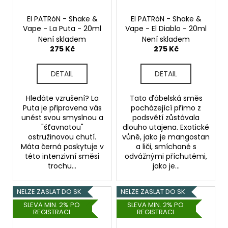
El PATRóN - Shake &
El PATRóN - Shake &
Vape - La Puta - 20ml
Vape - El Diablo - 20ml
Není skladem
Není skladem
275 Kč
275 Kč
DETAIL
DETAIL
Hledáte vzrušení? La
Tato ďábelská směs
Puta je připravena vás
pocházející přímo z
unést svou smyslnou a
podsvětí zůstávala
"šťavnatou"
dlouho utajena. Exotické
ostružinovou chutí.
vůně, jako je mangostan
Máta černá poskytuje v
a liči, smíchané s
této intenzivní směsi
odvážnými příchutěmi,
trochu...
jako je...
NELZE ZASLAT DO SK
NELZE ZASLAT DO SK
SLEVA MIN. 2% PO
SLEVA MIN. 2% PO
REGISTRACI
REGISTRACI