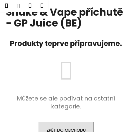
K
Hledat
Nákupní
Menu
Přihlášení
Shake & Vape příchutě
Přejít
o
Zpět
Zpět
na
košík
š
- GP Juice (BE)
obsah
í
C
k
o
Produkty teprve připravujeme.
p
o
t
ř
e
b
u
Můžete se ale podívat na ostatní
j
kategorie.
e
t
e
n
ZPĚT DO OBCHODU