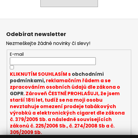
a
j
Z
í
á
t
Odebírat newsletter
p
?
Nezmeškejte žádné novinky či slevy!
a
t
E-mail
í
HLEDAT
KLIKNUTÍM SOUHLASÍM s
obchodními
podmínkami,
reklamačním řádem a se
zpracováním osobních údajů dle zákona o
GDPR
. Zároveň ČESTNĚ PROHLAŠUJI, že jsem
D
starší 18ti let, tudíž se na moji osobu
o
nevztahuje omezení prodeje tabákových
p
výrobků a elektronických cigaret dle zákona
o
č. 379/2005 Sb. a následně souvisejících
r
zákonů č. 225/2006 Sb., č. 274/2008 Sb a č.
u
305/2009 Sb.