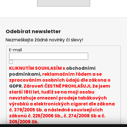
a
j
Z
í
á
t
Odebírat newsletter
p
?
Nezmeškejte žádné novinky či slevy!
a
t
E-mail
í
HLEDAT
KLIKNUTÍM SOUHLASÍM s
obchodními
podmínkami,
reklamačním řádem a se
zpracováním osobních údajů dle zákona o
GDPR
. Zároveň ČESTNĚ PROHLAŠUJI, že jsem
D
starší 18ti let, tudíž se na moji osobu
o
nevztahuje omezení prodeje tabákových
p
výrobků a elektronických cigaret dle zákona
o
č. 379/2005 Sb. a následně souvisejících
r
zákonů č. 225/2006 Sb., č. 274/2008 Sb a č.
u
305/2009 Sb.