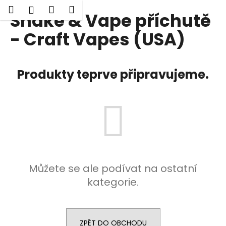
K
Hledat
Nákupní
Menu
Přihlášení
Shake & Vape příchutě
Přejít
o
Zpět
Zpět
na
košík
š
- Craft Vapes (USA)
obsah
í
C
k
o
Produkty teprve připravujeme.
p
o
t
ř
e
b
u
Můžete se ale podívat na ostatní
j
kategorie.
e
t
e
n
ZPĚT DO OBCHODU