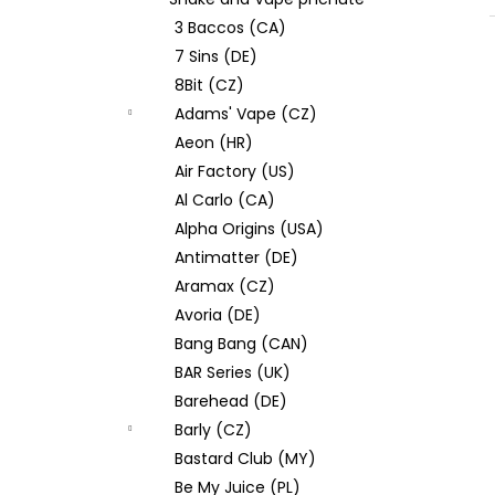
JOYETECH BF SS316 ATOMIZER 0,6OHM
l
3 Baccos (CA)
57 Kč
7 Sins (DE)
8Bit (CZ)
Adams' Vape (CZ)
Aeon (HR)
Air Factory (US)
Al Carlo (CA)
Alpha Origins (USA)
Antimatter (DE)
Aramax (CZ)
Avoria (DE)
Bang Bang (CAN)
BAR Series (UK)
Barehead (DE)
Barly (CZ)
Bastard Club (MY)
Be My Juice (PL)