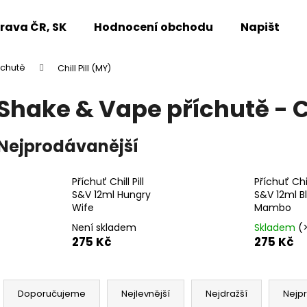
rava ČR, SK
Hodnocení obchodu
Napište n
íchutě
Chill Pill (MY)
Co potřebujete najít?
Shake & Vape příchutě - Ch
HLEDAT
Nejprodávanější
Příchuť Chill Pill
Příchuť Chill
Doporučujeme
S&V 12ml Hungry
S&V 12ml B
Wife
Mambo
Není skladem
Skladem
(
275 Kč
275 Kč
Ř
a
Doporučujeme
Nejlevnější
Nejdražší
Nejp