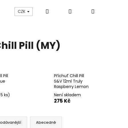
Hledat
Přihlášení
Nákupní
ám
Sledování zásilek
Obchodní podmínky
CZK
košík
ill Pill (MY)
 Pill
Příchuť Chill Pill
lue
S&V 12ml Truly
Raspberry Lemon
>5 ks)
Není skladem
275 Kč
Následující
rodávanější
Abecedně