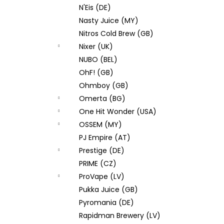
N'Eis (DE)
Nasty Juice (MY)
Nitros Cold Brew (GB)
Nixer (UK)
NUBO (BEL)
OhF! (GB)
Ohmboy (GB)
Omerta (BG)
One Hit Wonder (USA)
OSSEM (MY)
PJ Empire (AT)
Prestige (DE)
PRIME (CZ)
ProVape (LV)
Pukka Juice (GB)
Pyromania (DE)
Rapidman Brewery (LV)