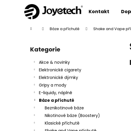
K
Přejít
na
o
Kontakt
Dop
obsah
Zpět
Zpět
š
do
do
í
Domů
Báze a příchutě
Shake and Vape př
k
obchodu
obchodu
P
o
Kategorie
Přeskočit
s
kategorie
t
Akce & novinky
r
Elektronické cigarety
a
Elektronické dýmky
n
Gripy a mody
n
E-liquidy, náplně
í
Báze a příchutě
p
Beznikotinové báze
a
Nikotinové báze (Boostery)
n
Klasické příchutě
e
Shake and Vape příchutě