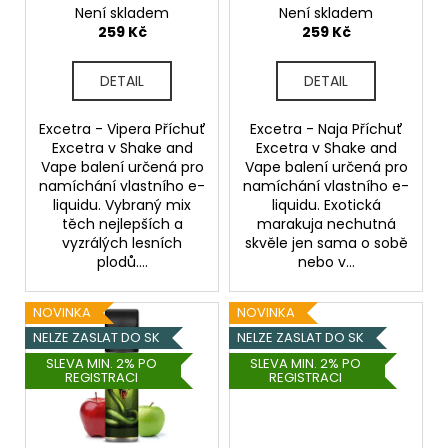
d
Není skladem
Není skladem
u
259 Kč
259 Kč
k
t
DETAIL
DETAIL
ů
Excetra - Vipera Příchuť
Excetra - Naja Příchuť
Excetra v Shake and
Excetra v Shake and
Vape balení určená pro
Vape balení určená pro
namíchání vlastního e-
namíchání vlastního e-
liquidu. Vybraný mix
liquidu. Exotická
těch nejlepších a
marakuja nechutná
vyzrálých lesních
skvěle jen sama o sobě
plodů....
nebo v...
NOVINKA
NOVINKA
NELZE ZASLAT DO SK
NELZE ZASLAT DO SK
SLEVA MIN. 2% PO
SLEVA MIN. 2% PO
REGISTRACI
REGISTRACI