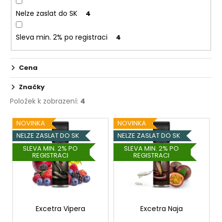
č
u
Nelze zaslat do SK
4
j
e
Sleva min. 2% po registraci
4
m
e
Cena
ASPIRE
Značky
NAUTILUS
Položek k zobrazení:
4
BVC
1,8
V
OHM
NOVINKA
NOVINKA
ý
46
NELZE ZASLAT DO SK
NELZE ZASLAT DO SK
Kč
p
SLEVA MIN. 2% PO
SLEVA MIN. 2% PO
REGISTRACI
REGISTRACI
i
s
p
r
o
Excetra Vipera
Excetra Naja