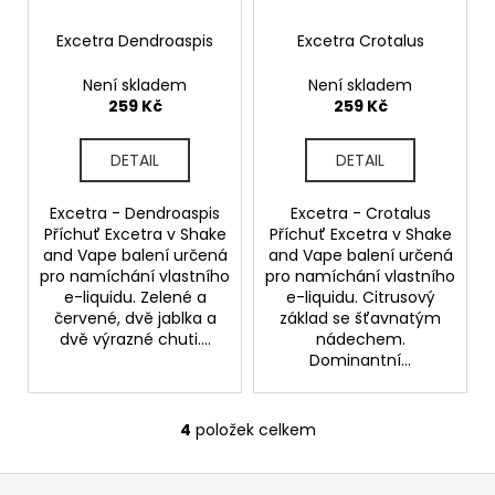
Excetra Dendroaspis
Excetra Crotalus
Není skladem
Není skladem
259 Kč
259 Kč
DETAIL
DETAIL
Excetra - Dendroaspis
Excetra - Crotalus
Příchuť Excetra v Shake
Příchuť Excetra v Shake
and Vape balení určená
and Vape balení určená
pro namíchání vlastního
pro namíchání vlastního
e-liquidu. Zelené a
e-liquidu. Citrusový
červené, dvě jablka a
základ se šťavnatým
dvě výrazné chuti....
nádechem.
Dominantní...
4
položek celkem
O
v
Z
l