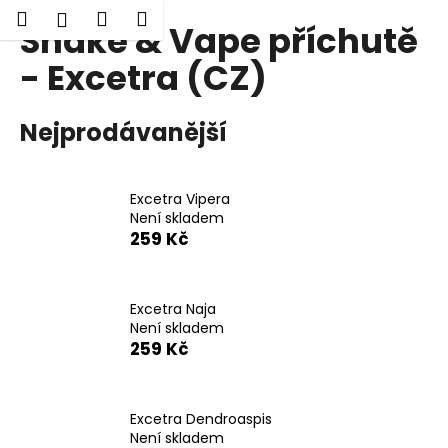
K
Hledat
Nákupní
Menu
Přihlášení
Shake & Vape příchutě
Přejít
o
Zpět
Zpět
na
košík
š
- Excetra (CZ)
obsah
í
C
k
Nejprodávanější
o
p
o
Excetra Vipera
t
Není skladem
ř
259 Kč
e
b
Excetra Naja
u
Není skladem
j
259 Kč
e
t
e
Excetra Dendroaspis
Není skladem
n