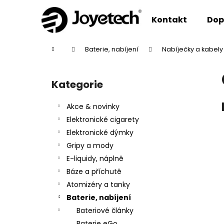
K
Přejít
na
o
Kontakt
Dop
obsah
Zpět
Zpět
š
do
do
í
Domů
Baterie, nabíjení
Nabíječky a kabely
k
obchodu
obchodu
P
o
Kategorie
Přeskočit
s
kategorie
t
Akce & novinky
r
Elektronické cigarety
a
Elektronické dýmky
n
Gripy a mody
n
E-liquidy, náplně
í
Báze a příchutě
p
Atomizéry a tanky
a
Baterie, nabíjení
n
Bateriové články
e
Baterie eGo