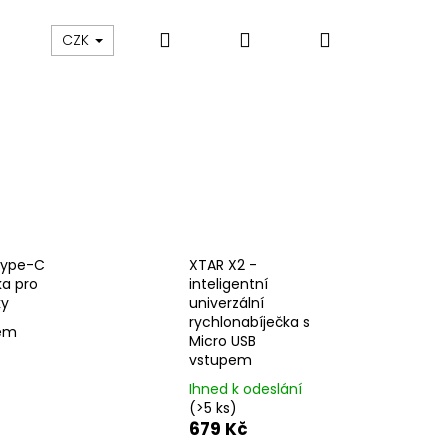
Hledat
Přihlášení
Nákupní
ám
Sledování zásilek
Obchodní podmínky
CZK
košík
Type-C
XTAR X2 -
ka pro
inteligentní
ky
univerzální
rychlonabíječka s
dem
Micro USB
vstupem
Ihned k odeslání
Následující
(>5 ks)
679 Kč