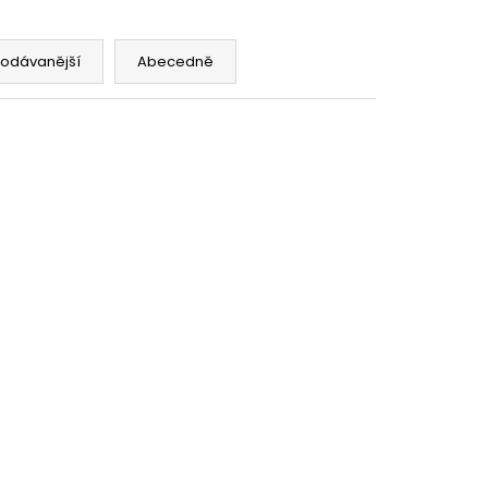
OD - PŘEDNAPLNĚNÁ
ATERMELON - 20MG -
rodávanější
Abecedně
č
TIP
561450239
Kód:
6952918351313
 2A
XTAR X2 - inteligentní
lánky
univerzální rychlonabíječka s
Micro USB vstupem
Ihned k odeslání
(>5 ks)
679 Kč