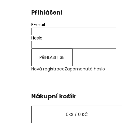
Přihlášení
E-mail
Heslo
PŘIHLÁSIT SE
Nová registrace
Zapomenuté heslo
Nákupní košík
0
KS /
0 KČ