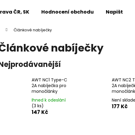
rava ČR, SK
Hodnocení obchodu
Napište n
Článkové nabíječky
Co potřebujete najít?
Článkové nabíječky
HLEDAT
Nejprodávanější
AWT NC1 Type-C
AWT NC2 
Doporučujeme
2A nabíječka pro
2A nabíječ
monočlánky
monočlán
Ihned k odeslání
Není skla
(3 ks)
177 Kč
147 Kč