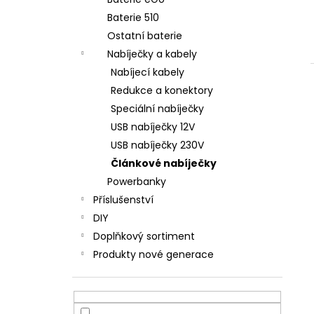
JOYETECH BF SS316 ATOMIZER 0,6OHM
l
Baterie 510
57 Kč
Ostatní baterie
Nabíječky a kabely
Nabíjecí kabely
Redukce a konektory
Speciální nabíječky
USB nabíječky 12V
USB nabíječky 230V
Článkové nabíječky
Powerbanky
Příslušenství
DIY
Doplňkový sortiment
Produkty nové generace