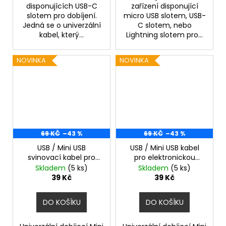
disponujících USB-C
zařízení disponující
slotem pro dobíjení.
micro USB slotem, USB-
Jedná se o univerzální
C slotem, nebo
kabel, který...
Lightning slotem pro...
NOVINKA
NOVINKA
69 KČ
–43 %
69 KČ
–43 %
USB / Mini USB
USB / Mini USB kabel
svinovací kabel pro
pro elektronickou
elektronickou cigaretu
cigaretu
Skladem
(5 ks)
Skladem
(5 ks)
(logo LEA)
39 Kč
39 Kč
DO KOŠÍKU
DO KOŠÍKU