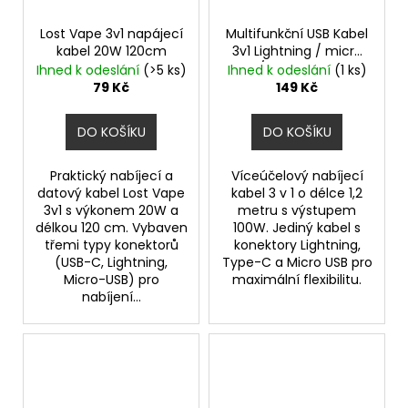
Lost Vape 3v1 napájecí
Multifunkční USB Kabel
kabel 20W 120cm
3v1 Lightning / micro
USB / USB-C - 1,2m -
Ihned k odeslání
(>5 ks)
Ihned k odeslání
(1 ks)
100W
79 Kč
149 Kč
DO KOŠÍKU
DO KOŠÍKU
Praktický nabíjecí a
Víceúčelový nabíjecí
datový kabel Lost Vape
kabel 3 v 1 o délce 1,2
3v1 s výkonem 20W a
metru s výstupem
délkou 120 cm. Vybaven
100W. Jediný kabel s
třemi typy konektorů
konektory Lightning,
(USB-C, Lightning,
Type-C a Micro USB pro
Micro-USB) pro
maximální flexibilitu.
nabíjení...