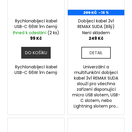
299 KČ
–16 %
Rychlonabíjecí kabel
Dobíjecí kabel 3v1
USB-C 66W 1m černý
REMAX SUDA (Bílý)
Ihned k odeslání
(2 ks)
Není skladem
99 Kč
249 Kč
DO KOŠÍKU
DETAIL
Rychlonabíjecí kabel
Univerzální a
USB-C 66W 1m černý
multifunkční dobíjecí
kabel 3v1 REMAX SUDA
slouží pro všechna
zařízení disponující
micro USB slotem, USB-
C slotem, nebo
Lightning slotem pro...