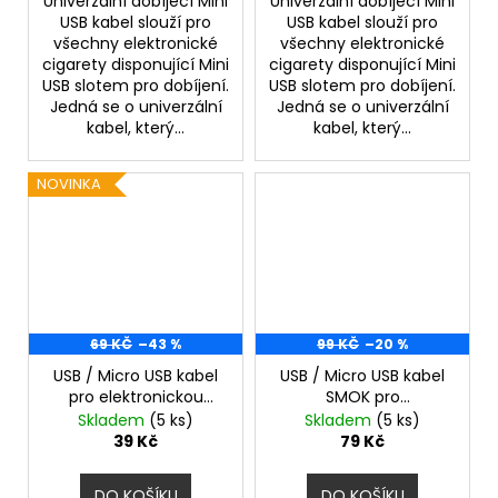
Univerzální dobíjecí Mini
Univerzální dobíjecí Mini
USB kabel slouží pro
USB kabel slouží pro
všechny elektronické
všechny elektronické
cigarety disponující Mini
cigarety disponující Mini
USB slotem pro dobíjení.
USB slotem pro dobíjení.
Jedná se o univerzální
Jedná se o univerzální
kabel, který...
kabel, který...
NOVINKA
69 KČ
–43 %
99 KČ
–20 %
USB / Micro USB kabel
USB / Micro USB kabel
pro elektronickou
SMOK pro
cigaretu
elektronickou cigaretu
Skladem
(5 ks)
Skladem
(5 ks)
39 Kč
79 Kč
DO KOŠÍKU
DO KOŠÍKU