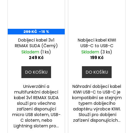
299 KČ
–16 %
Dobíjecí kabel 3v1
Nabíjecí kabel KIWI
REMAX SUDA (Černý)
USB-C to USB-C
Skladem
(1 ks)
Skladem
(3 ks)
249 Kč
199 Kč
DO KOŠÍKU
DO KOŠÍKU
Univerzální a
Náhradní dobíjecí kabel
multifunkční dobíjecí
KIWI USB-C to USB-C je
kabel 3v1 REMAX SUDA
kompatibilní se stejným
slouží pro všechna
typem dobíjecího
zařízení disponující
adaptéru výrobce KIWI.
micro USB slotem, USB-
Slouží pro dobíjení
C slotem, nebo
zařízení disponujících...
Lightning slotem pro...