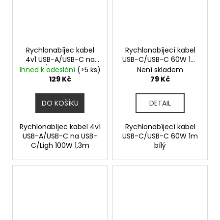
Rychlonabíjec kabel
Rychlonabíjecí kabel
4v1 USB-A/USB-C na
USB-C/USB-C 60W 1m
USB-C/Ligh 100W 1,3m
bílý
Ihned k odeslání
(>5 ks)
Není skladem
129 Kč
79 Kč
DO KOŠÍKU
DETAIL
Rychlonabíjec kabel 4v1
Rychlonabíjecí kabel
USB-A/USB-C na USB-
USB-C/USB-C 60W 1m
C/Ligh 100W 1,3m
bílý