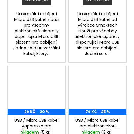
Univerzální dobíjecí
Univerzální dobíjecí
Micro USB kabel slouží
Micro USB kabel od
pro všechny
výrobce Smoktech
elektronické cigarety
slouží pro všechny
disponující Micro USB
elektronické cigarety
slotem pro dobíjení.
disponující Micro USB
Jedná se o univerzální
slotem pro dobíjení.
kabel, který...
Jedná se o...
99 KČ
–20 %
79 KČ
–25 %
USB / Micro USB kabel
USB / Micro USB kabel
Vaporesso pro
pro elektronickou
elektronickou cigaretu
cigaretu (Bílý)
Skladem
(5 ks)
Skladem
(3 ks)