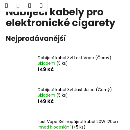
K
Hledat
Nákupní
Menu
Přihlášení
Nabíjecí kabely pro
Přejít
o
Zpět
Zpět
na
košík
š
elektronické cigarety
obsah
í
C
k
Nejprodávanější
o
p
o
Dobíjecí kabel 3v1 Lost Vape (Černý)
t
Skladem
(5 ks)
ř
149 Kč
e
b
Dobíjecí kabel 3v1 Just Juice (Černý)
u
Skladem
(5 ks)
j
149 Kč
e
t
e
Lost Vape 3v1 napájecí kabel 20W 120cm
Ihned k odeslání
(>5 ks)
n