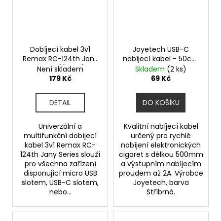
Dobíjecí kabel 3v1
Joyetech USB-C
Remax RC-124th Jany
nabíjecí kabel - 50cm
Series (Černý)
- Silver
Není skladem
Skladem
(2 ks)
179 Kč
69 Kč
DETAIL
DO KOŠÍKU
Univerzální a
Kvalitní nabíjecí kabel
multifunkční dobíjecí
určený pro rychlé
kabel 3v1 Remax RC-
nabíjení elektronických
124th Jany Series slouží
cigaret s délkou 500mm
pro všechna zařízení
a výstupním nabíjecím
disponující micro USB
proudem až 2A. Výrobce
slotem, USB-C slotem,
Joyetech, barva
nebo...
Stříbrná.