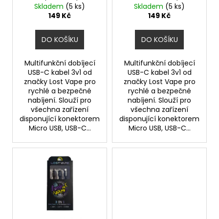
d
Skladem
(5 ks)
Skladem
(5 ks)
u
149 Kč
149 Kč
k
t
DO KOŠÍKU
DO KOŠÍKU
ů
Multifunkční dobíjecí
Multifunkční dobíjecí
USB-C kabel 3v1 od
USB-C kabel 3v1 od
značky Lost Vape pro
značky Lost Vape pro
rychlé a bezpečné
rychlé a bezpečné
nabíjení. Slouží pro
nabíjení. Slouží pro
všechna zařízení
všechna zařízení
disponující konektorem
disponující konektorem
Micro USB, USB-C...
Micro USB, USB-C...