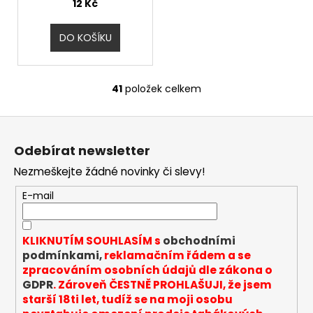
12 Kč
DO KOŠÍKU
41
položek celkem
O
v
Z
l
á
á
Odebírat newsletter
d
p
a
Nezmeškejte žádné novinky či slevy!
a
c
t
E-mail
í
í
p
r
KLIKNUTÍM SOUHLASÍM s
obchodními
v
podmínkami,
reklamačním řádem a se
k
zpracováním osobních údajů dle zákona o
y
GDPR
. Zároveň ČESTNĚ PROHLAŠUJI, že jsem
v
starší 18ti let, tudíž se na moji osobu
ý