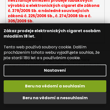
nevztahuje omezení prodeje tabákových
p
výrobků a elektronických cigaret dle zákona
i
č. 379/2005 Sb. a následně souvisejících
s
zákonů č. 225/2006 Sb., č. 274/2008 Sb a č.
u
305/2009 Sb.
Zákaz prodeje elektronických cigaret osobám
PŘIHLÁSIT SE
mladším 18 let.
Tento web používá soubory cookie. Dalším
procházením tohoto webu vyjadřujete souhlas, že
jste starší 18ti let a s používáním cookie.
Napište nám
Mapa serveru
Reklamace
Dopravné / poštovné
Kontakty
Obchodní podmínky
Nastavení
Vytvořil Shoptet
Beru na vědomí a souhlasím
Copyright 2026
Joyetech - Značkové elektronické
cigarety
. Všechna práva vyhrazena.
Upravit nastavení
Vítejte na JOYETECH. DORUČENÍ ZDARMA zásilkovnou nad
Beru na vědomí a nesouhlasím
cookies
600,- kč / 50 EURO!