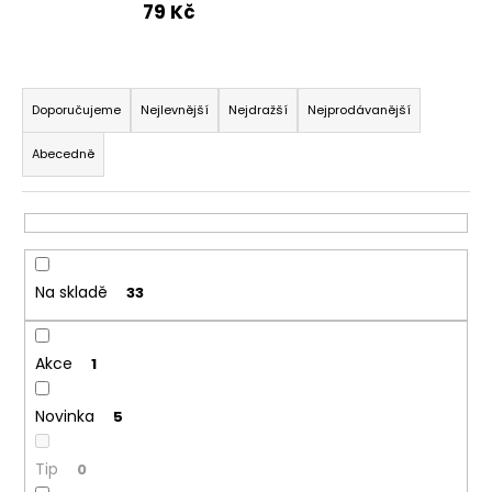
79 Kč
a
j
í
Ř
t
a
Doporučujeme
Nejlevnější
Nejdražší
Nejprodávanější
?
z
Abecedně
e
n
í
p
HLEDAT
r
Na skladě
33
o
d
D
Akce
u
1
o
k
p
Novinka
5
o
t
r
ů
u
Tip
0