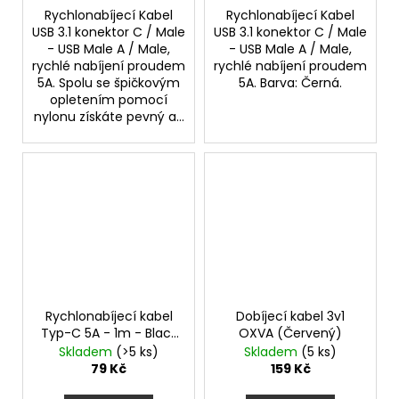
Rychlonabíjecí Kabel
Rychlonabíjecí Kabel
USB 3.1 konektor C / Male
USB 3.1 konektor C / Male
- USB Male A / Male,
- USB Male A / Male,
rychlé nabíjení proudem
rychlé nabíjení proudem
5A. Spolu se špičkovým
5A. Barva: Černá.
opletením pomocí
nylonu získáte pevný a...
Rychlonabíjecí kabel
Dobíjecí kabel 3v1
Typ-C 5A - 1m - Black
OXVA (Červený)
opletený
Skladem
(>5 ks)
Skladem
(5 ks)
79 Kč
159 Kč