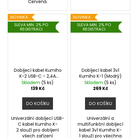
Červená.
NOVINKA
NOVINKA
SLEVA MIN. 2% PO
SLEVA MIN. 2% PO
REGISTRACI
REGISTRACI
Dobíjecí kabel Kumiho
Dobíjecí kabel 3v1
K-2 USB-C - 2,4A
Kumiho K-1 (Modrý)
(Černo-modrý)
Skladem
(5 ks)
Skladem
(5 ks)
139 Kč
269 Kč
DO KOŠÍKU
DO KOŠÍKU
Univerzální dobíjecí USB-
Univerzální a
C kabel Kumiho K-
multifunkční dobíjecí
2 slouží pro dobíjení
kabel 3v1 Kumiho K-
všech zařízení
1 slouží pro všechna