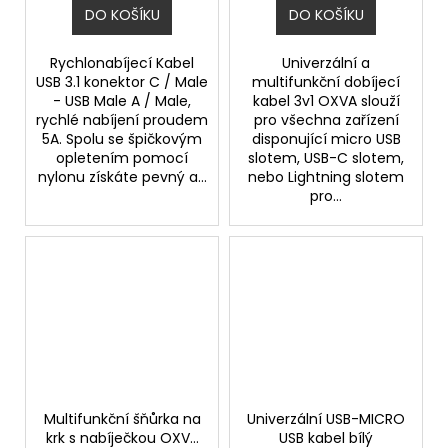
DO KOŠÍKU
DO KOŠÍKU
Rychlonabíjecí Kabel
Univerzální a
USB 3.1 konektor C / Male
multifunkční dobíjecí
- USB Male A / Male,
kabel 3v1 OXVA slouží
rychlé nabíjení proudem
pro všechna zařízení
5A. Spolu se špičkovým
disponující micro USB
opletením pomocí
slotem, USB-C slotem,
nylonu získáte pevný a...
nebo Lightning slotem
pro...
Multifunkční šňůrka na
Univerzální USB-MICRO
krk s nabíječkou OXVA
USB kabel bílý