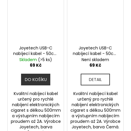
Joyetech USB-C
Joyetech USB-C
nabíjecí kabel - 50cm
nabíjecí kabel - 50cm
- Red
- Black
Skladem
(>5 ks)
Není skladem
69 Kč
69 Kč
DO KOŠÍKU
DETAIL
Kvalitní nabíjecí kabel
Kvalitní nabíjecí kabel
určený pro rychlé
určený pro rychlé
nabíjení elektronických
nabíjení elektronických
cigaret s délkou 500mm
cigaret s délkou 500mm
a výstupním nabíjecím
a výstupním nabíjecím
proudem až 2A. Výrobce
proudem až 2A. Výrobce
Joyetech, barva
Joyetech, barva Černá.