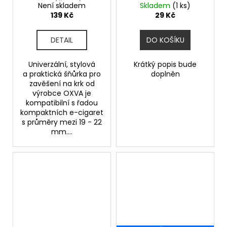
3v1 (Černá)
Není skladem
Skladem
(1 ks)
139 Kč
29 Kč
DETAIL
DO KOŠÍKU
Univerzální, stylová
Krátký popis bude
a praktická šňůrka pro
doplněn
zavěšení na krk od
výrobce OXVA je
kompatibilní s řadou
kompaktních e-cigaret
s průměry mezi 19 - 22
mm....