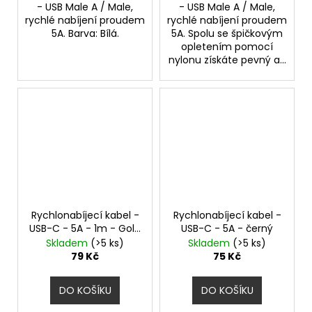
- USB Male A / Male,
- USB Male A / Male,
rychlé nabíjení proudem
rychlé nabíjení proudem
5A. Barva: Bílá.
5A. Spolu se špičkovým
opletením pomocí
nylonu získáte pevný a...
Rychlonabíjecí kabel -
Rychlonabíjecí kabel -
USB-C - 5A - 1m - Gold
USB-C - 5A - černý
opletený
Skladem
(>5 ks)
Skladem
(>5 ks)
79 Kč
75 Kč
DO KOŠÍKU
DO KOŠÍKU