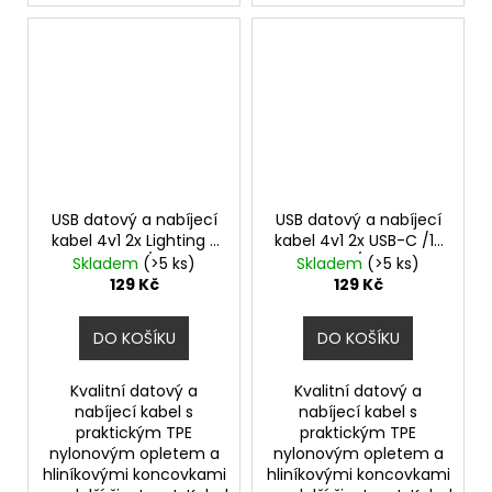
USB datový a nabíjecí
USB datový a nabíjecí
kabel 4v1 2x Lighting /
kabel 4v1 2x USB-C /1x
1x micro USB / 1x USB-C
micro USB / 1x Lighting
Skladem
(>5 ks)
Skladem
(>5 ks)
- 2.8A
- 2.8A
129 Kč
129 Kč
DO KOŠÍKU
DO KOŠÍKU
Kvalitní datový a
Kvalitní datový a
nabíjecí kabel s
nabíjecí kabel s
praktickým TPE
praktickým TPE
nylonovým opletem a
nylonovým opletem a
hliníkovými koncovkami
hliníkovými koncovkami