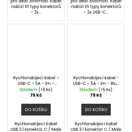
pro delší životnost. Kabel
pro delší životnost. Kabel
nabízí tři typy konektorů
nabízí tři typy konektorů
- 2x...
- 2x USB-C...
Rychlonabíjecí kabel -
Rychlonabíjecí kabel -
USB-C - 5A - 1m -
USB-C - 5A - 1m - Blue
White
opletený
Skladem
(>5 ks)
Skladem
(>5 ks)
75 Kč
79 Kč
DO KOŠÍKU
DO KOŠÍKU
Rychlonabíjecí Kabel
Rychlonabíjecí Kabel
USB 3.1 konektor C / Male
USB 3.1 konektor C / Male