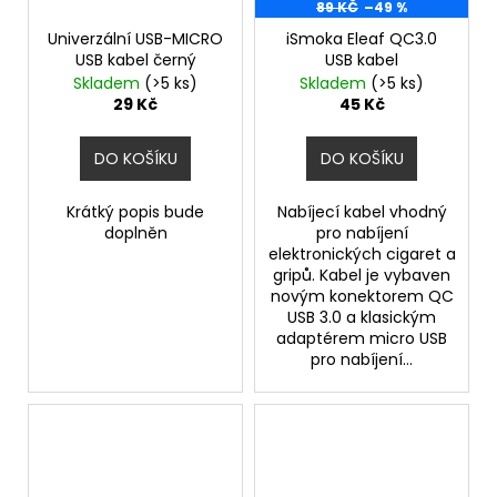
89 KČ
–49 %
Univerzální USB-MICRO
iSmoka Eleaf QC3.0
USB kabel černý
USB kabel
Skladem
(>5 ks)
Skladem
(>5 ks)
29 Kč
45 Kč
DO KOŠÍKU
DO KOŠÍKU
Krátký popis bude
Nabíjecí kabel vhodný
doplněn
pro nabíjení
elektronických cigaret a
gripů. Kabel je vybaven
novým konektorem QC
USB 3.0 a klasickým
adaptérem micro USB
pro nabíjení...