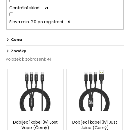
č
u
Centrální sklad
21
j
e
Sleva min. 2% po registraci
9
m
e
Cena
INNOKIN
Značky
Z-
Položek k zobrazení:
41
COIL
0,8
V
OHM
-
ý
ŽHAVÍCÍ
HLAVA
p
i
69
Kč
s
p
r
o
Dobíjecí kabel 3v1 Lost
Dobíjecí kabel 3v1 Just
Vape (Černý)
Juice (Černý)