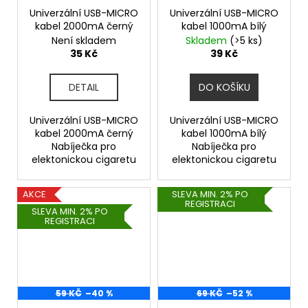
Univerzální USB-MICRO
Univerzální USB-MICRO
kabel 2000mA černý
kabel 1000mA bílý
Není skladem
Skladem
(>5 ks)
35 Kč
39 Kč
DETAIL
DO KOŠÍKU
Univerzální USB-MICRO
Univerzální USB-MICRO
kabel 2000mA černý
kabel 1000mA bílý
Nabíječka pro
Nabíječka pro
elektonickou cigaretu
elektonickou cigaretu
AKCE
SLEVA MIN. 2% PO
REGISTRACI
SLEVA MIN. 2% PO
REGISTRACI
59 KČ
–40 %
69 KČ
–52 %