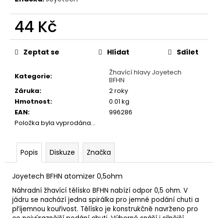
č
u
44 Kč
j
e
Měrná
m
cena:
Zeptat se
Hlídat
Sdílet
e
Žhavící hlavy Joyetech
Kategorie
:
BFHN
ELF
Záruka
:
2 roky
BAR
ELFA
Hmotnost
:
0.01 kg
POD
EAN
:
996286
-
Položka byla vyprodána…
PŘEDNAPLNĚNÁ
CARTRIDGE
-
WATERMELON
Popis
Diskuze
Značka
-
20MG
-
Joyetech BFHN atomizer 0,5ohm
2KS
Náhradní žhavící tělísko BFHN nabízí odpor 0,5 ohm. V
189
jádru se nachází jedna spirálka pro jemné podání chuti a
Kč
příjemnou kouřivost. Tělísko je konstrukčně navrženo pro
Původně: