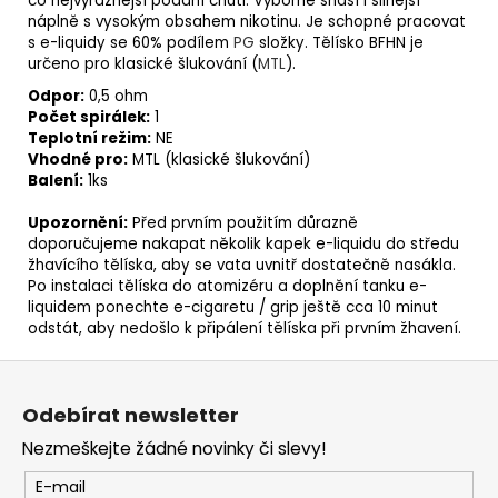
co nejvýraznější podání chuti. Výborné snáší i silnější
225
náplně s vysokým obsahem nikotinu. Je schopné pracovat
Kč
s e-liquidy se 60% podílem
PG
složky. Tělísko BFHN je
určeno pro klasické šlukování (
MTL
).
Odpor:
0,5 ohm
Počet spirálek:
1
Teplotní režim:
NE
Vhodné pro:
MTL (klasické šlukování)
Balení:
1ks
Upozornění:
Před prvním použitím důrazně
doporučujeme nakapat několik kapek e-liquidu do středu
žhavícího tělíska, aby se vata uvnitř dostatečně nasákla.
Po instalaci tělíska do atomizéru a doplnění tanku e-
liquidem ponechte e-cigaretu / grip ještě cca 10 minut
odstát, aby nedošlo k připálení tělíska při prvním žhavení.
Z
á
Odebírat newsletter
p
Nezmeškejte žádné novinky či slevy!
a
t
E-mail