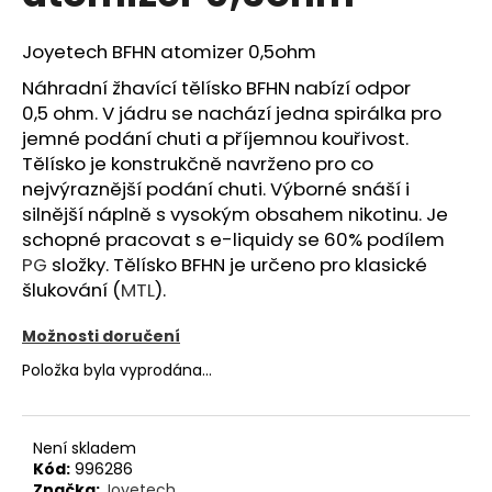
z
a
5
hvězdiček.
Joyetech BFHN atomizer 0,5ohm
j
í
Náhradní žhavící tělísko BFHN nabízí odpor
t
0,5 ohm. V jádru se nachází jedna spirálka pro
?
jemné podání chuti a příjemnou kouřivost.
Tělísko je konstrukčně navrženo pro co
nejvýraznější podání chuti. Výborné snáší i
silnější náplně s vysokým obsahem nikotinu. Je
schopné pracovat s e-liquidy se 60% podílem
HLEDAT
PG
složky. Tělísko BFHN je určeno pro klasické
šlukování (
MTL
).
Možnosti doručení
D
Položka byla vyprodána…
o
p
o
r
Není skladem
u
Kód:
996286
Značka:
Joyetech