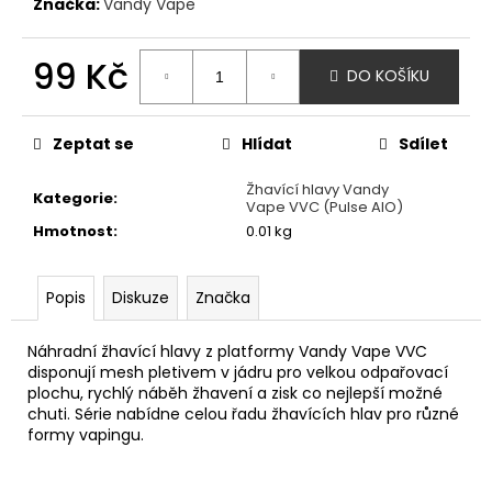
č
Značka:
Vandy Vape
u
j
99 Kč
e
DO KOŠÍKU
m
Měrná
e
cena:
Zeptat se
Hlídat
Sdílet
JOYETECH
Žhavící hlavy Vandy
Kategorie
:
ATOMIZER
Vape VVC (Pulse AIO)
EX
Hmotnost
:
0.01 kg
0,5
OHM
49
Popis
Diskuze
Značka
Kč
Náhradní žhavící hlavy z platformy Vandy Vape VVC
disponují mesh pletivem v jádru pro velkou odpařovací
plochu, rychlý náběh žhavení a zisk co nejlepší možné
chuti. Série nabídne celou řadu žhavících hlav pro různé
formy vapingu.