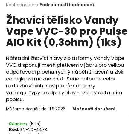
Průměrné
Neohodnoceno
Podrobnosti hodnocení
a
hodnocení
j
Žhavící tělísko Vandy
produktu
í
je
Vape VVC-30 pro Pulse
0,0
t
z
?
AIO Kit (0,3ohm) (1ks)
5
hvězdiček.
Náhradní žhavící hlavy z platformy Vandy Vape
VVC disponují mesh pletivem v jádru pro velkou
HLEDAT
odpařovací plochu, rychlý náběh žhavení a zisk
co nejlepší možné chuti. Série nabídne celou
řadu žhavících hlav pro různé formy
vapingu. Typy a odpory hlav:-...více v detailním
D
popisu.
o
p
Můžeme doručit do:
11.8.2026
Možnosti doručení
o
r
Skladem
(5 ks)
u
Kód:
SN-ND-4473