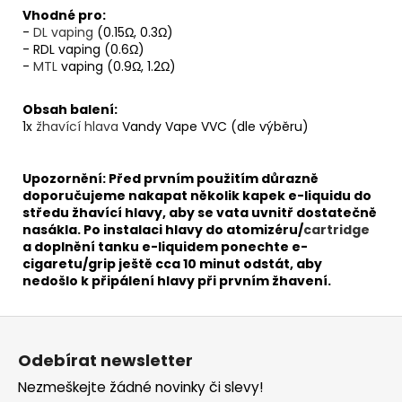
Vhodné pro:
-
DL
vaping
(0.15Ω, 0.3Ω)
- RDL vaping (0.6Ω)
-
MTL
vaping (0.9Ω, 1.2Ω)
Obsah balení:
1x
žhavící hlava
Vandy Vape VVC (dle výběru)
Upozornění: Před prvním použitím důrazně
doporučujeme nakapat několik kapek e-liquidu do
středu žhavící hlavy, aby se vata uvnitř dostatečně
nasákla. Po instalaci hlavy do atomizéru/
cartridge
a doplnění tanku e-liquidem ponechte e-
cigaretu/grip ještě cca 10 minut odstát, aby
nedošlo k připálení hlavy při prvním žhavení.
Z
á
Odebírat newsletter
p
Nezmeškejte žádné novinky či slevy!
a