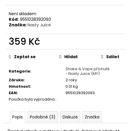
č
u
j
Není skladem
e
Kód:
9551028392093
Značka:
Nasty Juice
m
e
359 Kč
Měrná
JOYETECH
cena:
BF
Zeptat se
Hlídat
Sdílet
SS316
ATOMIZER
Shake & Vape příchutě
0,6OHM
Kategorie
:
- Nasty Juice (MY)
57
Záruka
:
2 roky
Kč
Hmotnost
:
0.01 kg
EAN
:
9551028392093
Položka byla vyprodána…
Popis
Podobné (3)
Diskuze
Značka