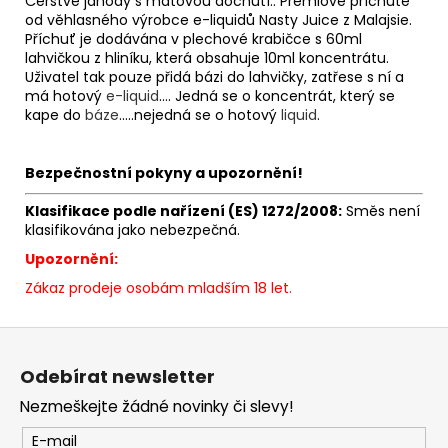
Čerstvé jahody s mátovou dochutí.. Prémiové příchutě
od věhlasného výrobce e-liquidů Nasty Juice z Malajsie.
Příchuť je dodávána v plechové krabičce s 60ml
lahvičkou z hliníku, která obsahuje 10ml koncentrátu.
Uživatel tak pouze přidá bázi do lahvičky, zatřese s ní a
má hotový
e-liquid
.... Jedná se o koncentrát, který se
kape do
báze
.....nejedná se o hotový
liquid
.
Bezpečnostní pokyny a upozornění!
Klasifikace podle nařízení (ES) 1272/2008:
Směs není
klasifikována jako nebezpečná.
Upozornění:
Zákaz prodeje osobám mladším 18 let.
Z
á
Odebírat newsletter
p
Nezmeškejte žádné novinky či slevy!
a
t
E-mail