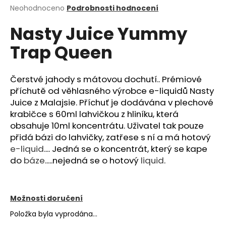
Průměrné
Neohodnoceno
Podrobnosti hodnocení
a
hodnocení
j
Nasty Juice Yummy
produktu
í
je
Trap Queen
0,0
t
z
?
5
hvězdiček.
Čerstvé jahody s mátovou dochutí.. Prémiové
příchutě od věhlasného výrobce e-liquidů Nasty
Juice z Malajsie. Příchuť je dodávána v plechové
krabičce s 60ml lahvičkou z hliníku, která
HLEDAT
obsahuje 10ml koncentrátu. Uživatel tak pouze
přidá bázi do lahvičky, zatřese s ní a má hotový
e-liquid
.... Jedná se o koncentrát, který se kape
D
do
báze
.....nejedná se o hotový
liquid
.
o
p
o
Možnosti doručení
r
Položka byla vyprodána…
u