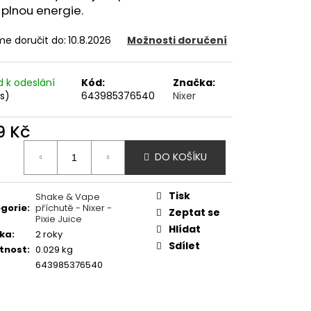
OD - PŘEDNAPLNĚNÁ
 plnou energie.
ATERMELON - 20MG -
e doručit do:
10.8.2026
Možnosti doručení
č
d k odeslání
Kód:
Značka:
ks)
643985376540
Nixer
9 Kč
ná
DO KOŠÍKU
:
Tisk
Shake & Vape
gorie
:
příchutě - Nixer -
Zeptat se
Pixie Juice
Hlídat
ka
:
2 roky
Sdílet
tnost
:
0.029 kg
643985376540