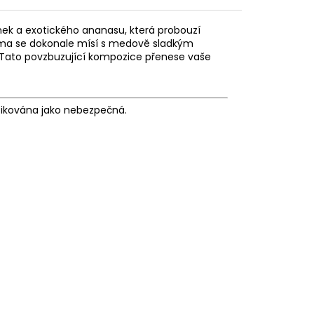
ek a exotického ananasu, která probouzí
uma se dokonale mísí s medově sladkým
. Tato povzbuzující kompozice přenese vaše
fikována jako nebezpečná.