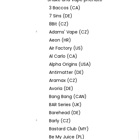
JOYETECH BF SS316 ATOMIZER 0,6OHM
l
3 Baccos (CA)
57 Kč
7 Sins (DE)
8Bit (CZ)
Adams' Vape (CZ)
Aeon (HR)
Air Factory (US)
Al Carlo (CA)
Alpha Origins (USA)
Antimatter (DE)
Aramax (CZ)
Avoria (DE)
Bang Bang (CAN)
BAR Series (UK)
Barehead (DE)
Barly (CZ)
Bastard Club (MY)
Be My Juice (PL)