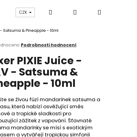
Hledat
Přihlášení
Nákupní
ám
Sledování zásilek
Obchodní podmínky
CZK
V - Satsuma & Pineapple - 10ml
košík
rné
odnoceno
Podrobnosti hodnocení
cení
xer PIXIE Juice -
ktu
V - Satsuma &
neapple - 10ml
ček.
šte se živou fúzí mandarinek satsuma a
su, která nabízí osvěžující směs
sové a tropické sladkosti pro
uzující zážitek z vapování. Šťavnaté
Následující
uma mandarinky se mísí s exotickým
sem a vytvářejí tropickou simfonii