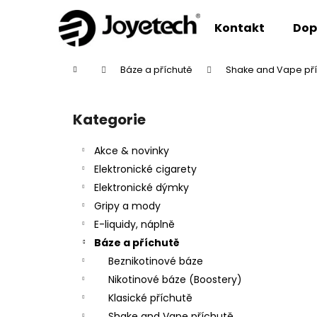
K
Přejít
na
o
Kontakt
Dop
obsah
Zpět
Zpět
š
do
do
í
Domů
Báze a příchutě
Shake and Vape př
k
obchodu
obchodu
P
o
Kategorie
Přeskočit
s
kategorie
t
Akce & novinky
r
Elektronické cigarety
a
Elektronické dýmky
n
Gripy a mody
n
E-liquidy, náplně
í
Báze a příchutě
p
Beznikotinové báze
a
Nikotinové báze (Boostery)
n
Klasické příchutě
e
Shake and Vape příchutě