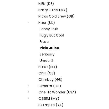
N'Eis (DE)
Nasty Juice (MY)
Nitros Cold Brew (GB)
Nixer (UK)
Fancy Fruit
Fugly But Cool
Fruza
Pixie Juice
Seriously
Unreal 2
NUBO (BEL)
OhF! (GB)
Ohmboy (GB)
Omerta (BG)
One Hit Wonder (USA)
OSSEM (MY)
PJ Empire (AT)