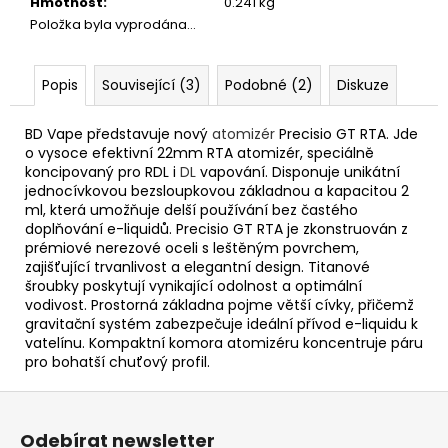
Hmotnost
:
0.241 kg
Položka byla vyprodána…
Popis
Související (3)
Podobné (2)
Diskuze
BD Vape představuje nový
atomizér
Precisio GT RTA. Jde
o vysoce efektivní 22mm RTA atomizér, speciálně
koncipovaný pro RDL i
DL
vapování. Disponuje unikátní
jednocívkovou bezsloupkovou základnou a kapacitou 2
ml, která umožňuje delší používání bez častého
doplňování e-liquidů. Precisio GT RTA je zkonstruován z
prémiové nerezové oceli s leštěným povrchem,
zajišťující trvanlivost a elegantní design. Titanové
šroubky poskytují vynikající odolnost a optimální
vodivost. Prostorná základna pojme větší cívky, přičemž
gravitační systém zabezpečuje ideální přívod e-liquidu k
vatelínu. Kompaktní komora atomizéru koncentruje páru
pro bohatší chuťový profil.
Z
á
Odebírat newsletter