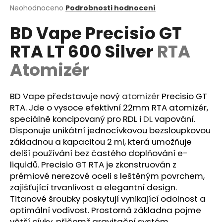
Průměrné
Neohodnoceno
Podrobnosti hodnocení
a
hodnocení
j
BD Vape Precisio GT
produktu
í
je
RTA LT 600 Silver
RTA
0,0
t
z
?
Atomizér
5
hvězdiček.
BD Vape představuje nový
atomizér
Precisio GT
RTA. Jde o vysoce efektivní 22mm RTA atomizér,
HLEDAT
speciálně koncipovaný pro RDL i
DL
vapování.
Disponuje unikátní jednocívkovou bezsloupkovou
základnou a kapacitou 2 ml, která umožňuje
delší používání bez častého doplňování e-
D
liquidů. Precisio GT RTA je zkonstruován z
o
prémiové nerezové oceli s leštěným povrchem,
p
zajišťující trvanlivost a elegantní design.
o
Titanové šroubky poskytují vynikající odolnost a
r
optimální vodivost. Prostorná základna pojme
u
větší cívky, přičemž gravitační systém