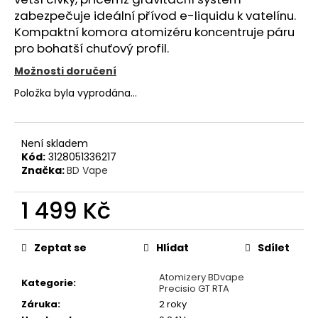
č
zabezpečuje ideální přívod e-liquidu k vatelínu.
u
Kompaktní komora atomizéru koncentruje páru
j
e
pro bohatší chuťový profil.
m
Možnosti doručení
e
Položka byla vyprodána…
JOYETECH
ATOMIZER
Není skladem
EX
Kód:
3128051336217
0,5
OHM
Značka:
BD Vape
49
Kč
1 499 Kč
Měrná
cena:
Zeptat se
Hlídat
Sdílet
Atomizery BDvape
Kategorie
:
Precisio GT RTA
Záruka
:
2 roky