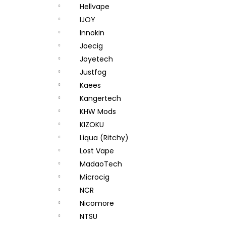
Hellvape
IJOY
Innokin
Joecig
Joyetech
Justfog
Kaees
Kangertech
KHW Mods
KIZOKU
Liqua (Ritchy)
Lost Vape
MadaoTech
Microcig
NCR
Nicomore
NTSU