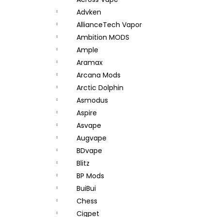
JOYETECH BF SS316 ATOMIZER 0,6OHM
l
Advken
57 Kč
AllianceTech Vapor
Ambition MODS
Ample
Aramax
Arcana Mods
Arctic Dolphin
Asmodus
Aspire
Asvape
Augvape
BDvape
Blitz
BP Mods
BuiBui
Chess
Cigpet