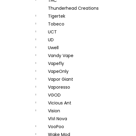
THC
Thunderhead Creations
Tigertek
Tobeco
UCT
UD
Uwell
Vandy Vape
Vapefly
VapeOnly
Vapor Giant
Vaporesso
VGOD
Vicious Ant
Vision
ViVi Nova
VooPoo
Wake Mod