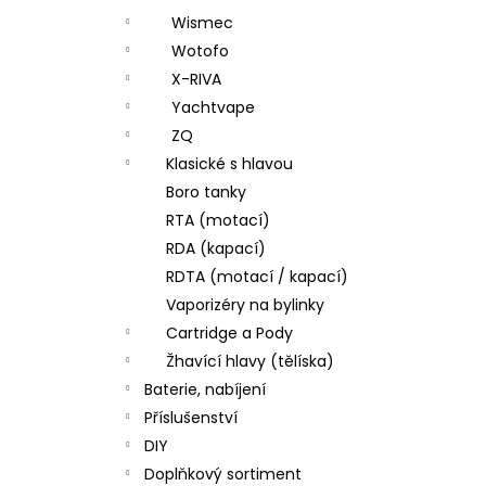
Wismec
Wotofo
X-RIVA
Yachtvape
ZQ
Klasické s hlavou
Boro tanky
RTA (motací)
RDA (kapací)
RDTA (motací / kapací)
Vaporizéry na bylinky
Cartridge a Pody
Žhavící hlavy (tělíska)
Baterie, nabíjení
Příslušenství
DIY
Doplňkový sortiment