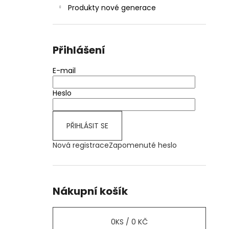
Produkty nové generace
Přihlášení
E-mail
Heslo
PŘIHLÁSIT SE
Nová registrace
Zapomenuté heslo
Nákupní košík
0
KS /
0 KČ