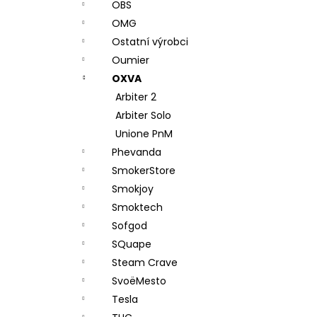
OBS
OMG
Ostatní výrobci
Oumier
OXVA
Arbiter 2
Arbiter Solo
Unione PnM
Phevanda
SmokerStore
Smokjoy
Smoktech
Sofgod
SQuape
Steam Crave
SvoëMesto
Tesla