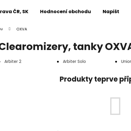
rava ČR, SK
Hodnocení obchodu
Napište n
pu
OXVA
Co potřebujete najít?
Clearomizery, tanky OXV
HLEDAT
Arbiter 2
Arbiter Solo
Unio
Produkty teprve př
Doporučujeme