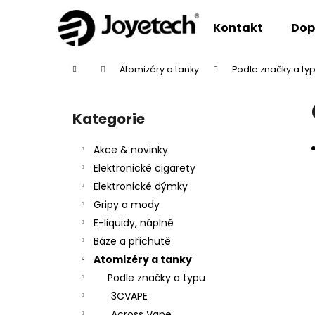
K
Přejít
na
o
Kontakt
Dop
obsah
Zpět
Zpět
š
do
do
í
Domů
Atomizéry a tanky
Podle značky a ty
k
obchodu
obchodu
P
o
Kategorie
Přeskočit
s
kategorie
t
Akce & novinky
r
Elektronické cigarety
a
Elektronické dýmky
n
Gripy a mody
n
E-liquidy, náplně
í
Báze a příchutě
p
Atomizéry a tanky
a
Podle značky a typu
n
3CVAPE
e
Across Vape