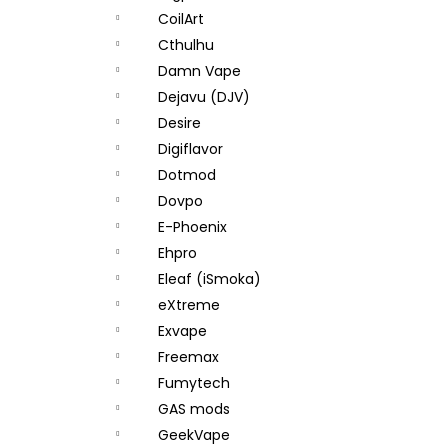
CoilArt
Cthulhu
Damn Vape
Dejavu (DJV)
Desire
Digiflavor
Dotmod
Dovpo
E-Phoenix
Ehpro
Eleaf (iSmoka)
eXtreme
Exvape
Freemax
Fumytech
GAS mods
GeekVape