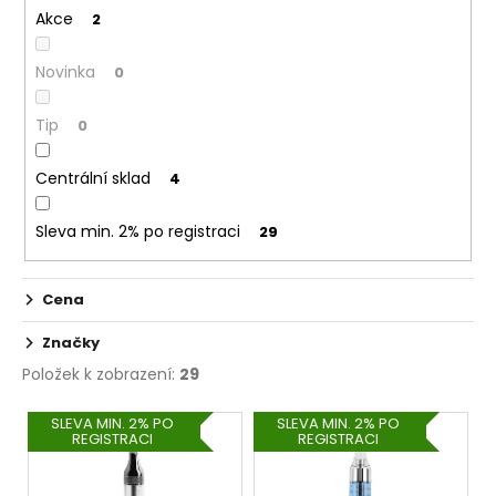
č
Akce
u
2
u
j
k
Novinka
e
0
t
m
ů
e
Tip
0
Centrální sklad
4
INNOKIN
Z-
COIL
Sleva min. 2% po registraci
29
0,8
OHM
-
Cena
ŽHAVÍCÍ
HLAVA
Značky
69
Kč
Položek k zobrazení:
29
V
SLEVA MIN. 2% PO
SLEVA MIN. 2% PO
REGISTRACI
REGISTRACI
ý
p