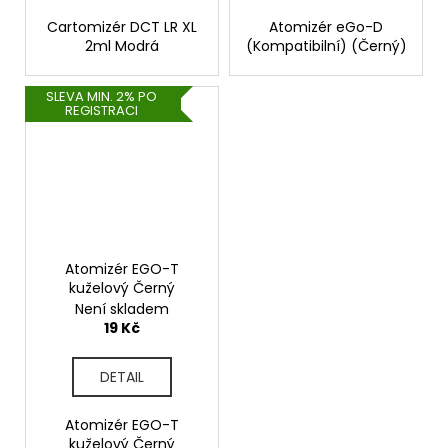
Cartomizér DCT LR XL
Atomizér eGo-D
2ml Modrá
(Kompatibilní) (Černý)
SLEVA MIN. 2% PO
REGISTRACI
Atomizér EGO-T
kuželový Černý
Není skladem
19 Kč
DETAIL
Atomizér EGO-T
kuželový Černý