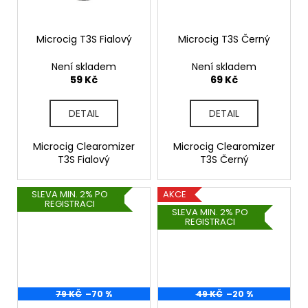
Microcig T3S Fialový
Microcig T3S Černý
Není skladem
Není skladem
59 Kč
69 Kč
DETAIL
DETAIL
Microcig Clearomizer
Microcig Clearomizer
T3S Fialový
T3S Černý
SLEVA MIN. 2% PO
AKCE
REGISTRACI
SLEVA MIN. 2% PO
REGISTRACI
79 KČ
–70 %
49 KČ
–20 %