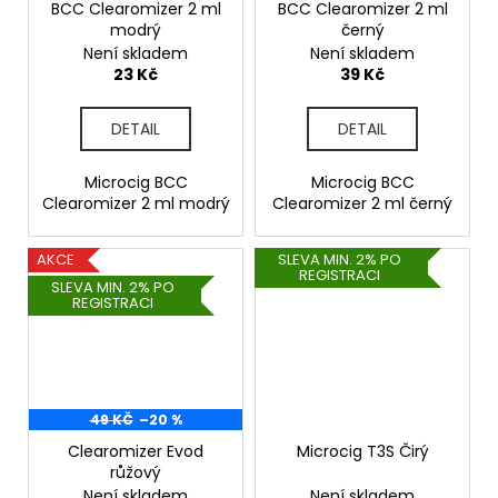
BCC Clearomizer 2 ml
BCC Clearomizer 2 ml
modrý
černý
Není skladem
Není skladem
23 Kč
39 Kč
DETAIL
DETAIL
Microcig BCC
Microcig BCC
Clearomizer 2 ml modrý
Clearomizer 2 ml černý
AKCE
SLEVA MIN. 2% PO
REGISTRACI
SLEVA MIN. 2% PO
REGISTRACI
49 KČ
–20 %
Clearomizer Evod
Microcig T3S Čirý
růžový
Není skladem
Není skladem