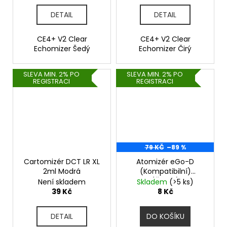
DETAIL
DETAIL
CE4+ V2 Clear
CE4+ V2 Clear
Echomizer Šedý
Echomizer Čirý
SLEVA MIN. 2% PO
SLEVA MIN. 2% PO
REGISTRACI
REGISTRACI
79 KČ
–89 %
Cartomizér DCT LR XL
Atomizér eGo-D
2ml Modrá
(Kompatibilní)
(Černý)
Není skladem
Skladem
(>5 ks)
39 Kč
8 Kč
DETAIL
DO KOŠÍKU