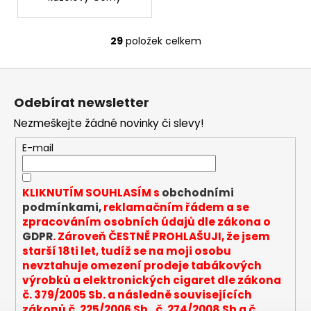
29
položek celkem
O
v
Z
l
á
á
Odebírat newsletter
d
p
a
Nezmeškejte žádné novinky či slevy!
a
c
t
E-mail
í
í
p
r
KLIKNUTÍM SOUHLASÍM s
obchodními
v
podmínkami,
reklamačním řádem a se
k
zpracováním osobních údajů dle zákona o
y
GDPR
. Zároveň ČESTNĚ PROHLAŠUJI, že jsem
v
starší 18ti let, tudíž se na moji osobu
ý
nevztahuje omezení prodeje tabákových
p
výrobků a elektronických cigaret dle zákona
i
č. 379/2005 Sb. a následně souvisejících
s
zákonů č. 225/2006 Sb., č. 274/2008 Sb a č.