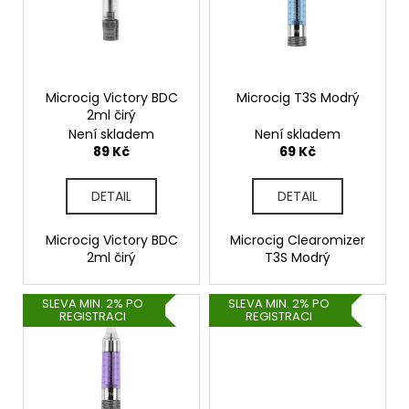
i
s
p
r
o
Microcig Victory BDC
Microcig T3S Modrý
2ml čirý
d
Není skladem
Není skladem
u
89 Kč
69 Kč
k
t
DETAIL
DETAIL
ů
Microcig Victory BDC
Microcig Clearomizer
2ml čirý
T3S Modrý
SLEVA MIN. 2% PO
SLEVA MIN. 2% PO
REGISTRACI
REGISTRACI