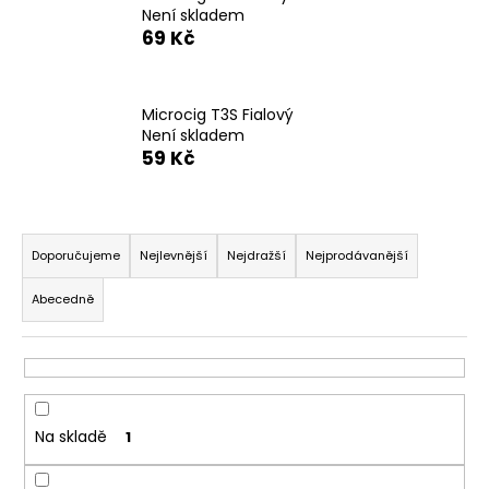
Není skladem
a
69 Kč
j
í
t
Microcig T3S Fialový
?
Není skladem
59 Kč
Ř
a
HLEDAT
Doporučujeme
Nejlevnější
Nejdražší
Nejprodávanější
z
Abecedně
e
n
D
í
o
p
p
o
r
Na skladě
1
r
o
u
d