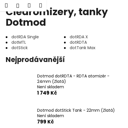
K
Hledat
Nákupní
Menu
Přihlášení
Clearomizery, tanky
Přejít
o
Zpět
Zpět
na
košík
š
Dotmod
obsah
í
C
k
dotRDA Single
dotRDA X
o
dotMTL
dotRDTA
p
dotStick
dotTank Max
o
Nejprodávanější
t
ř
e
Dotmod dotRDTA - RDTA atomizér -
b
24mm (Zlatá)
Není skladem
u
1 749 Kč
j
e
Dotmod dotStick Tank - 22mm (Zlatá)
t
Není skladem
e
799 Kč
n