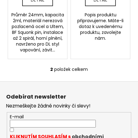
t
ů
Průměr 24mm, kapacita
Popis produktu
2ml, materiál nerezová
připravujeme. Máte-li
pozlacená ocel a Ultem,
dotaz k uvedenému
BF Squonk pin, instalace
produktu, zavolejte
až 2 spirál, horní plnění,
nám.
navrženo pro DL styl
vapování, závit...
2
položek celkem
O
v
Z
l
á
á
Odebírat newsletter
d
p
a
Nezmeškejte žádné novinky či slevy!
a
c
t
E-mail
í
í
p
r
KLIKNUTÍM SOUHLASÍM s
obchodními