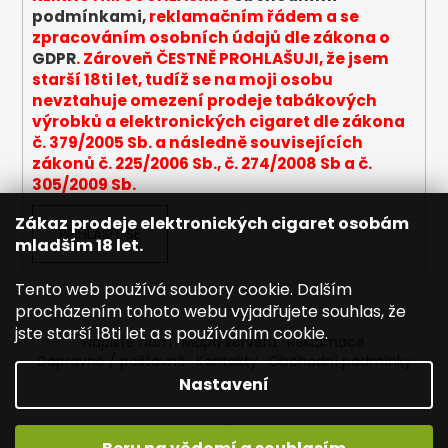
v
podmínkami,
reklamačním řádem a se
k
zpracováním osobních údajů dle zákona o
y
GDPR
. Zároveň ČESTNĚ PROHLAŠUJI, že jsem
v
starší 18ti let, tudíž se na moji osobu
ý
nevztahuje omezení prodeje tabákových
p
výrobků a elektronických cigaret dle zákona
i
č. 379/2005 Sb. a následně souvisejících
s
zákonů č. 225/2006 Sb., č. 274/2008 Sb a č.
u
305/2009 Sb.
Zákaz prodeje elektronických cigaret osobám
PŘIHLÁSIT SE
mladším 18 let.
Tento web používá soubory cookie. Dalším
procházením tohoto webu vyjadřujete souhlas, že
jste starší 18ti let a s používáním cookie.
Napište nám
Mapa serveru
Reklamace
Dopravné / poštovné
Kontakty
Obchodní podmínky
Nastavení
Vytvořil Shoptet