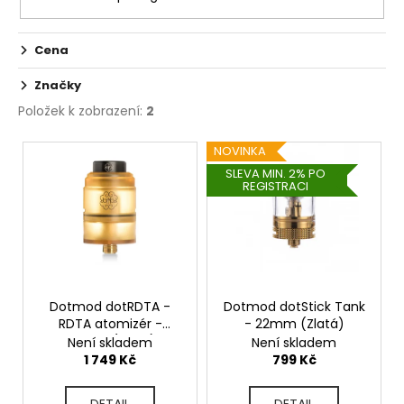
č
u
j
Cena
e
m
Značky
e
Položek k zobrazení:
2
V
NOVINKA
PEEGEE
ý
DESERT
SLEVA MIN. 2% PO
SHIP
REGISTRACI
p
06MG
i
179
s
Kč
p
r
o
Dotmod dotRDTA -
Dotmod dotStick Tank
RDTA atomizér -
- 22mm (Zlatá)
d
24mm (Zlatá)
Není skladem
Není skladem
u
1 749 Kč
799 Kč
k
DETAIL
DETAIL