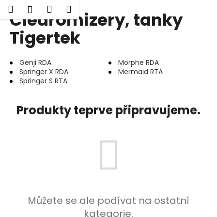
K
Hledat
Nákupní
Menu
Přihlášení
Clearomizery, tanky
Přejít
o
Zpět
Zpět
na
košík
š
Tigertek
obsah
í
C
k
Genji RDA
Morphe RDA
o
Springer X RDA
Mermaid RTA
p
Springer S RTA
o
t
Produkty teprve připravujeme.
ř
e
b
u
j
e
t
Můžete se ale podívat na ostatní
e
kategorie.
n