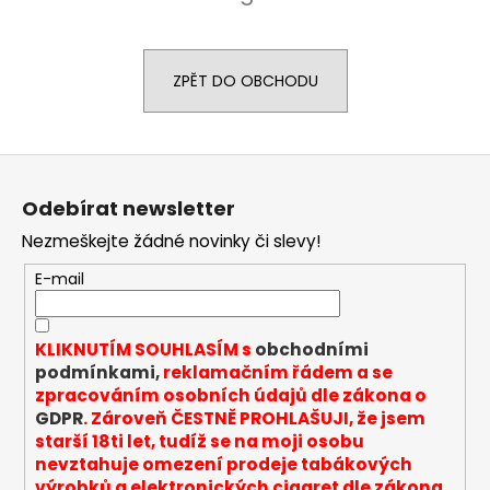
a
j
í
ZPĚT DO OBCHODU
t
?
Z
á
Odebírat newsletter
p
Nezmeškejte žádné novinky či slevy!
a
HLEDAT
t
E-mail
í
D
KLIKNUTÍM SOUHLASÍM s
obchodními
o
podmínkami,
reklamačním řádem a se
p
zpracováním osobních údajů dle zákona o
o
GDPR
. Zároveň ČESTNĚ PROHLAŠUJI, že jsem
r
starší 18ti let, tudíž se na moji osobu
nevztahuje omezení prodeje tabákových
u
výrobků a elektronických cigaret dle zákona