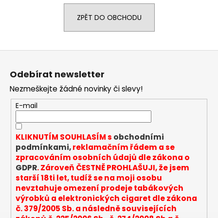
a
ZPĚT DO OBCHODU
j
í
t
Z
?
á
Odebírat newsletter
p
Nezmeškejte žádné novinky či slevy!
a
t
E-mail
HLEDAT
í
KLIKNUTÍM SOUHLASÍM s
obchodními
podmínkami,
reklamačním řádem a se
D
zpracováním osobních údajů dle zákona o
o
GDPR
. Zároveň ČESTNĚ PROHLAŠUJI, že jsem
p
starší 18ti let, tudíž se na moji osobu
o
nevztahuje omezení prodeje tabákových
r
výrobků a elektronických cigaret dle zákona
u
č. 379/2005 Sb. a následně souvisejících