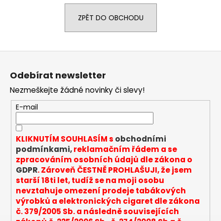
a
ZPĚT DO OBCHODU
j
í
t
Z
?
á
Odebírat newsletter
p
Nezmeškejte žádné novinky či slevy!
a
t
E-mail
HLEDAT
í
KLIKNUTÍM SOUHLASÍM s
obchodními
podmínkami,
reklamačním řádem a se
D
zpracováním osobních údajů dle zákona o
o
GDPR
. Zároveň ČESTNĚ PROHLAŠUJI, že jsem
p
starší 18ti let, tudíž se na moji osobu
o
nevztahuje omezení prodeje tabákových
r
výrobků a elektronických cigaret dle zákona
u
č. 379/2005 Sb. a následně souvisejících