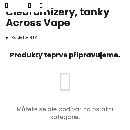
K
Hledat
Nákupní
Menu
Přihlášení
Clearomizery, tanky
Přejít
o
Zpět
Zpět
na
košík
š
Across Vape
obsah
í
C
k
Roulette RTA
o
p
o
Produkty teprve připravujeme.
t
ř
e
b
u
j
e
Můžete se ale podívat na ostatní
t
kategorie.
e
n