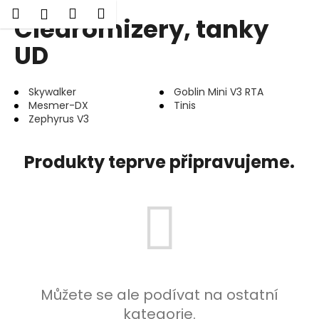
K
Hledat
Nákupní
Menu
Přihlášení
Clearomizery, tanky
Přejít
o
Zpět
Zpět
na
košík
š
UD
obsah
í
C
k
Skywalker
Goblin Mini V3 RTA
o
Mesmer-DX
Tinis
p
Zephyrus V3
o
t
Produkty teprve připravujeme.
ř
e
b
u
j
e
t
Můžete se ale podívat na ostatní
e
kategorie.
n