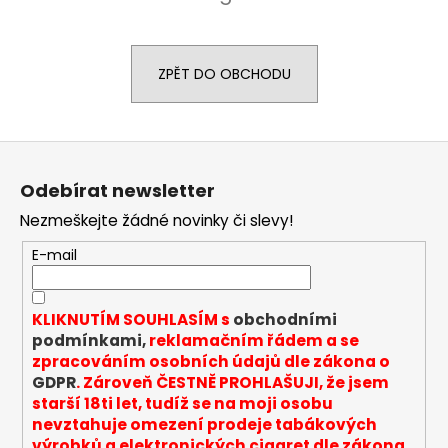
a
j
í
ZPĚT DO OBCHODU
t
?
Z
á
Odebírat newsletter
p
Nezmeškejte žádné novinky či slevy!
a
HLEDAT
t
E-mail
í
D
KLIKNUTÍM SOUHLASÍM s
obchodními
o
podmínkami,
reklamačním řádem a se
p
zpracováním osobních údajů dle zákona o
o
GDPR
. Zároveň ČESTNĚ PROHLAŠUJI, že jsem
r
starší 18ti let, tudíž se na moji osobu
nevztahuje omezení prodeje tabákových
u
výrobků a elektronických cigaret dle zákona