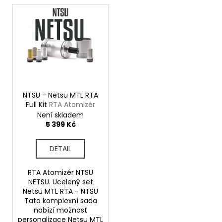
č
V
u
ý
j
p
e
i
m
e
s
p
r
JOYETECH
ATOMIZER
o
NTSU - Netsu MTL RTA
EX
Full Kit
RTA Atomizér
d
0,5
Není skladem
OHM
u
5 399 Kč
49
k
Kč
t
DETAIL
ů
RTA Atomizér NTSU
NETSU. Ucelený set
Netsu MTL RTA - NTSU
Tato komplexní sada
nabízí možnost
personalizace Netsu MTL