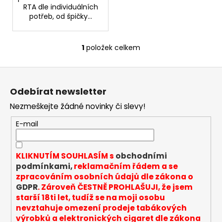
RTA dle individuálních
potřeb, od špičky...
1
položek celkem
O
v
Z
l
á
á
Odebírat newsletter
d
p
a
Nezmeškejte žádné novinky či slevy!
a
c
t
E-mail
í
í
p
r
KLIKNUTÍM SOUHLASÍM s
obchodními
v
podmínkami,
reklamačním řádem a se
k
zpracováním osobních údajů dle zákona o
y
GDPR
. Zároveň ČESTNĚ PROHLAŠUJI, že jsem
v
starší 18ti let, tudíž se na moji osobu
ý
nevztahuje omezení prodeje tabákových
p
výrobků a elektronických cigaret dle zákona