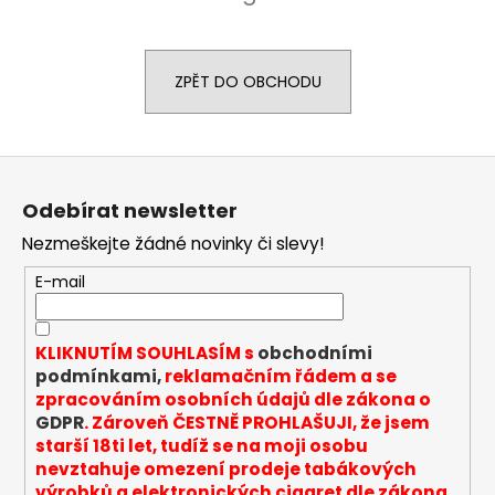
a
j
í
ZPĚT DO OBCHODU
t
?
Z
á
Odebírat newsletter
p
Nezmeškejte žádné novinky či slevy!
a
HLEDAT
t
E-mail
í
D
KLIKNUTÍM SOUHLASÍM s
obchodními
o
podmínkami,
reklamačním řádem a se
p
zpracováním osobních údajů dle zákona o
o
GDPR
. Zároveň ČESTNĚ PROHLAŠUJI, že jsem
r
starší 18ti let, tudíž se na moji osobu
nevztahuje omezení prodeje tabákových
u
výrobků a elektronických cigaret dle zákona