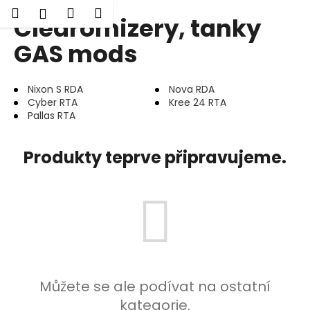
K
Hledat
Nákupní
Menu
Přihlášení
Clearomizery, tanky
Přejít
o
Zpět
Zpět
na
košík
š
GAS mods
obsah
í
C
k
Nixon S RDA
Nova RDA
o
Cyber RTA
Kree 24 RTA
p
Pallas RTA
o
t
Produkty teprve připravujeme.
ř
e
b
u
j
e
t
Můžete se ale podívat na ostatní
e
kategorie.
n