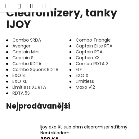
K
Hledat
Nákupní
Menu
Přihlášení
Clearomizery, tanky
Přejít
o
Zpět
Zpět
na
košík
š
IJOY
obsah
í
C
k
Combo SRDA
Combo Triangle
o
Avenger
Captain Elite RTA
p
Captain Mini
Captain RTA
o
Captain S
Captain X3
Combo RDTA
Combo RDTA 2
t
Combo Squonk RDTA
ELF
ř
EXO S
EXO X
e
EXO XL
Limitless
Limitless XL RTA
Maxo V12
b
RDTA 5S
u
Nejprodávanější
j
e
t
Ijoy exo XL sub ohm clearomizer stříbrný
e
Není skladem
n