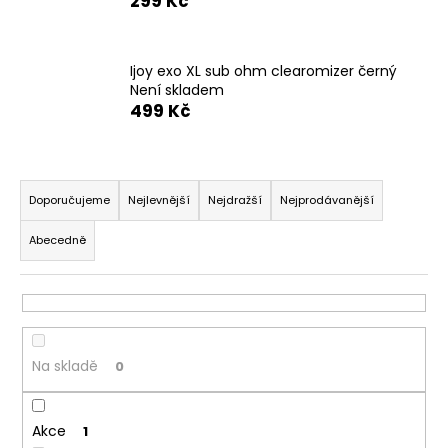
299 Kč
a
j
Ijoy exo XL sub ohm clearomizer černý
í
Není skladem
t
499 Kč
?
Ř
a
Doporučujeme
Nejlevnější
Nejdražší
Nejprodávanější
z
HLEDAT
Abecedně
e
n
í
D
p
o
r
p
Na skladě
0
o
o
r
d
u
Akce
u
1