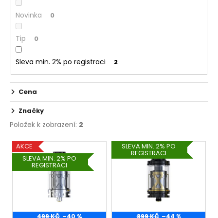
č
k
u
Novinka
0
t
j
ů
e
Tip
0
m
e
Sleva min. 2% po registraci
2
LIQUID
DEKANG
Cena
PINEAPPLE
10ML
Značky
-
11MG
Položek k zobrazení:
2
(ANANAS)
V
195
AKCE
SLEVA MIN. 2% PO
REGISTRACI
ý
Kč
SLEVA MIN. 2% PO
REGISTRACI
p
i
s
p
499 KČ
–40 %
899 KČ
–44 %