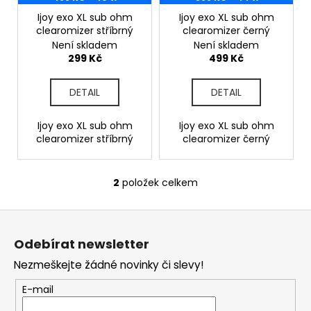
r
o
Ijoy exo XL sub ohm
Ijoy exo XL sub ohm
clearomizer stříbrný
clearomizer černý
d
Není skladem
Není skladem
u
299 Kč
499 Kč
k
t
DETAIL
DETAIL
ů
Ijoy exo XL sub ohm
Ijoy exo XL sub ohm
clearomizer stříbrný
clearomizer černý
2
položek celkem
O
v
Z
l
á
á
Odebírat newsletter
d
p
a
Nezmeškejte žádné novinky či slevy!
a
c
t
E-mail
í
í