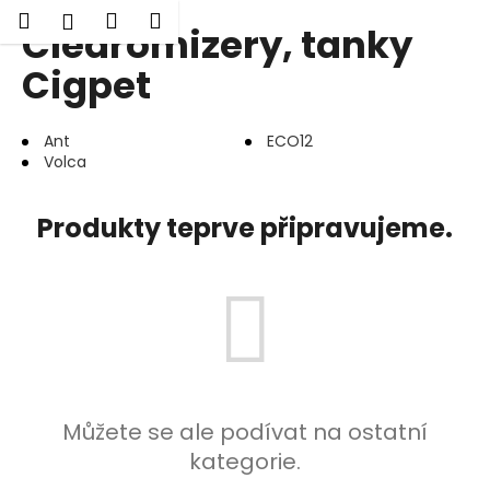
K
Hledat
Nákupní
Menu
Přihlášení
Clearomizery, tanky
Přejít
o
Zpět
Zpět
na
košík
š
Cigpet
obsah
í
C
k
Ant
ECO12
o
Volca
p
o
Produkty teprve připravujeme.
t
ř
e
b
u
j
e
t
Můžete se ale podívat na ostatní
e
kategorie.
n