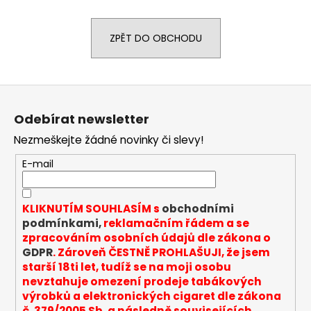
a
j
ZPĚT DO OBCHODU
í
t
?
Z
á
Odebírat newsletter
p
Nezmeškejte žádné novinky či slevy!
a
t
HLEDAT
E-mail
í
KLIKNUTÍM SOUHLASÍM s
obchodními
D
podmínkami,
reklamačním řádem a se
o
zpracováním osobních údajů dle zákona o
p
GDPR
. Zároveň ČESTNĚ PROHLAŠUJI, že jsem
o
starší 18ti let, tudíž se na moji osobu
r
nevztahuje omezení prodeje tabákových
u
výrobků a elektronických cigaret dle zákona
č. 379/2005 Sb. a následně souvisejících