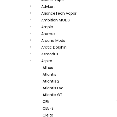
JOYETECH BF SS316 ATOMIZER 0,6OHM
l
Advken
57 Kč
AllianceTech Vapor
Ambition MODS
Ample
Aramax
Arcana Mods
Arctic Dolphin
Asmodus
Aspire
Athos
Atlantis
Atlantis 2
Atlantis Evo
Atlantis GT
CE5
CE5-S
Cleito