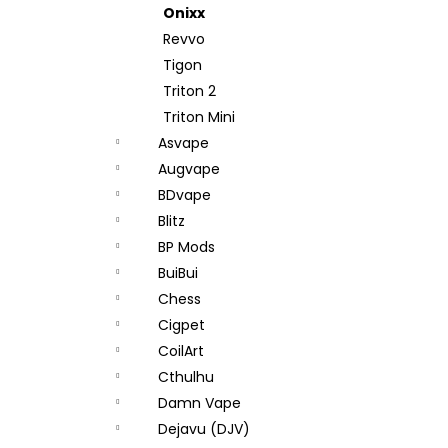
Onixx
Revvo
Tigon
Triton 2
Triton Mini
Asvape
Augvape
BDvape
Blitz
BP Mods
BuiBui
Chess
Cigpet
CoilArt
Cthulhu
Damn Vape
Dejavu (DJV)