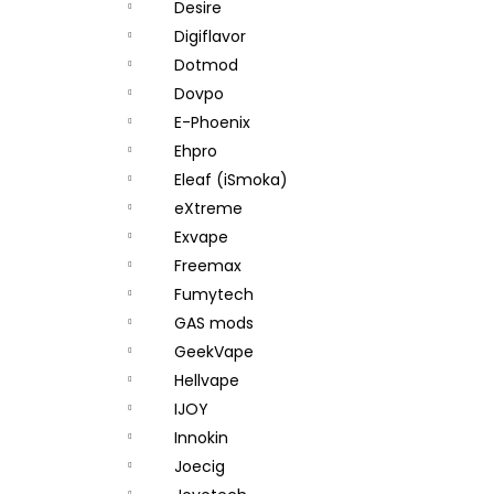
Desire
Digiflavor
Dotmod
Dovpo
E-Phoenix
Ehpro
Eleaf (iSmoka)
eXtreme
Exvape
Freemax
Fumytech
GAS mods
GeekVape
Hellvape
IJOY
Innokin
Joecig