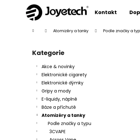
K
Přejít
na
o
Kontakt
Dop
obsah
Zpět
Zpět
š
do
do
í
Domů
Atomizéry a tanky
Podle značky a ty
k
obchodu
obchodu
P
o
Kategorie
Přeskočit
s
kategorie
t
Akce & novinky
r
Elektronické cigarety
a
Elektronické dýmky
n
Gripy a mody
n
E-liquidy, náplně
í
Báze a příchutě
p
Atomizéry a tanky
a
Podle značky a typu
n
3CVAPE
e
Across Vape