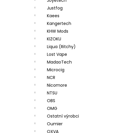
Joyetech
Justfog
Kaees
Kangertech
KHW Mods
KIZOKU
Liqua (Ritchy)
Lost Vape
MadaoTech
Microcig
NCR
Nicomore
NTSU
OBS
OMG
Ostatní výrobci
Oumier
OXVA