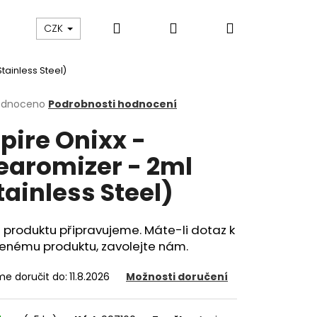
Hledat
Přihlášení
Nákupní
ám
Sledování zásilek
Obchodní podmínky
CZK
tainless Steel)
košík
rné
odnoceno
Podrobnosti hodnocení
cení
pire Onixx -
ktu
earomizer - 2ml
tainless Steel)
ček.
 produktu připravujeme. Máte-li dotaz k
enému produktu, zavolejte nám.
e doručit do:
11.8.2026
Možnosti doručení
Následující