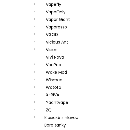
Vapefly
VapeOnly
Vapor Giant
Vaporesso
VGOD
Vicious Ant
Vision
ViVi Nova
VooPoo
Wake Mod
Wismec
Wotofo
X-RIVA
Yachtvape
ZQ
Klasické s hlavou
Boro tanky