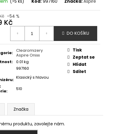
OD - PŘEDNAPLNĚNÁ
adem
(>5 ks)
Kód:
997160
Značka:
Aspire
ATERMELON - 20MG -
Kč
–54 %
9 Kč
č
ná
DO KOŠÍKU
:
Tisk
Clearomizery
gorie
:
Aspire Onixx
Zeptat se
tnost
:
0.01 kg
Hlídat
997160
Sdílet
Klasický s hlavou
izéru
:
t
510
rie
:
Značka
enému produktu, zavolejte nám.