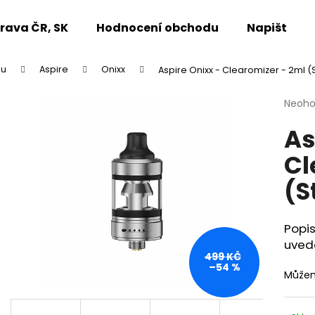
rava ČR, SK
Hodnocení obchodu
Napište n
pu
Aspire
Onixx
Aspire Onixx - Clearomizer - 2ml (S
Co potřebujete najít?
Průmě
Neoh
hodno
As
produ
HLEDAT
je
Cl
0,0
z
(S
5
Doporučujeme
hvězdi
Popis
uved
499 KČ
–54 %
Můžem