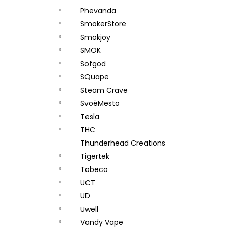
Phevanda
SmokerStore
Smokjoy
SMOK
Sofgod
SQuape
Steam Crave
SvoëMesto
Tesla
THC
Thunderhead Creations
Tigertek
Tobeco
UCT
UD
Uwell
Vandy Vape