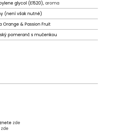
pylene glycol (E1520),
aroma
ny (není však nutné)
a Orange & Passion Fruit
ijský pomeranč s mučenkou
eznete
zde
e
zde