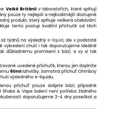
 ve
Velké Británii
v laboratořích, které splňují
ány pouze ty nejlepší a nejkvalitnější dostupné
edný produkt, který splňuje veškerá očekávání.
ěluje tento postup kvalitní příchutě od těch
, až týdnů na výsledný
e-liquid
, ale v podstatě
 vykreslení chuti i tak doporučujeme ideálně
tak důkladnému promísení s bází, a vy si tak
rované uvedené příchuťě, kterou jen doplníte
bjemu
60ml
lahvičky. Samotná příchuť Ohmboy
chuti výsledného e-liquidu.
enou příchuť pouze dolijete bází, případně
U Shake & Vape balení není potřeba žádného
e zkušeností doporučujeme 2-4 dny posečkat a