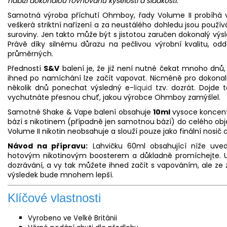
nabízí dokonalou rovnováhu kyselosti a sladkosti."
Samotná výroba příchutí Ohmboy, řady Volume II probíhá
veškerá striktní nařízení a za neustálého dohledu jsou použív
suroviny. Jen takto může být s jistotou zaručen dokonalý výsl
Právě díky silnému důrazu na pečlivou výrobní kvalitu, odd
průměrných.
Předností
S&V
balení je, že již není nutné čekat mnoho dnů
ihned po namíchání lze začít vapovat. Nicméně pro dokonalé
několik dnů ponechat výsledný e-
liquid
tzv. dozrát. Dojde 
vychutnáte přesnou chuť, jakou výrobce Ohmboy zamýšlel.
Samotné Shake & Vape balení obsahuje
10ml
vysoce koncent
bází s nikotinem (případně jen samotnou bází) do celého o
Volume II nikotin neobsahuje a slouží pouze jako finální nosič 
Návod na přípravu:
Lahvičku 60ml obsahující níže uved
hotovým nikotinovým boosterem a důkladně promíchejte. 
dozrávání, a vy tak můžete ihned začít s vapováním, ale z
výsledek bude mnohem lepší.
Klíčové vlastnosti
Vyrobeno ve Velké Británii