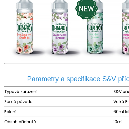
Parametry a specifikace S&V pří
Typové zařazení
S&V pří
Země původu
Velká B
Balení
60ml la
Obsah příchutě
10ml