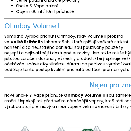
Věrné podání chuti dle předlohy
Shake & Vape balení
Objem 60ml / 10ml příchutě
Ohmboy Volume II
Samotná výroba příchutí Ohmboy, řady Volume II probíhá
ve
Velké Británii
v laboratořích, které splňují veškerá striktní
nařízení a za neustálého dohledu jsou používány pouze ty
nejlepší a nejkvalitnější dostupné suroviny. Jen takto může bý
jistotou zaručen dokonalý výsledný produkt, který splňuje veš
očekávání. Právě díky silnému důrazu na pečlivou výrobní kvali
odděluje tento postup kvalitní příchutě od těch průměrných.
Nejen pro zn
Nové Shake & Vape příchutě
Ohmboy Volume II
jsou zaměřen
směsi. Uspokojí tak především náročnější vapery, kteří rádi oc
výrobou stojí prémiový a mezi vapery velmi uznávaný britsk