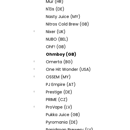
Mur (HR)
N'Eis (DE)
Nasty Juice (MY)
Nitros Cold Brew (GB)
Nixer (UK)
NUBO (BEL)
OhF! (GB)
Ohmboy (GB)
Omerta (BG)
One Hit Wonder (USA)
OSSEM (MY)
PJ Empire (AT)
Prestige (DE)
PRIME (CZ)
ProVape (LV)
Pukka Juice (GB)
Pyromania (DE)
Rapidman Brewery (LV)