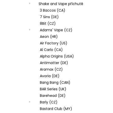
e
JOYETECH BF SS316 ATOMIZER 0,6OHM
Shake and Vape příchutě
l
57 Kč
3 Baccos (CA)
7 Sins (DE)
8Bit (CZ)
Adams' Vape (CZ)
Aeon (HR)
Air Factory (US)
Al Carlo (CA)
Alpha Origins (USA)
Antimatter (DE)
Aramax (CZ)
Avoria (DE)
Bang Bang (CAN)
BAR Series (UK)
Barehead (DE)
Barly (CZ)
Bastard Club (MY)