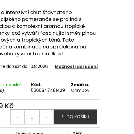
OD - PŘEDNAPLNĚNÁ
ATERMELON - 20MG -
 a intenzivní chuť šťavnatého
ncijského pomeranče se prolíná s
č
ickou a komplexní aromou tropické
ky, což vytváří fascinující směs plnou
sových a tropických tónů. Tato
nečná kombinace nabízí dokonalou
váhu kyselosti a sladkosti.
e doručit do:
10.8.2026
Možnosti doručení
d k odeslání
Kód:
Značka:
ks)
5060847481429
Ohmboy
9 Kč
ná
DO KOŠÍKU
:
Tisk
Shake & Vape