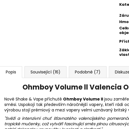
Kate
Záru
Hmo
Celk
obj
Příc
Zákl
vlas
Popis
Související (16)
Podobné (7)
Diskuz
Ohmboy Volume ll Valencia Or
Nové Shake & Vape příchutě
Ohmboy Volume II
jsou zaměřen
směsi. Uspokojí tak především náročnější vapery, kteří rádi o
výrobou stojí prémiový a mezi vapery velmi uznávaný britsk
"Svěží a intenzivní chuť šťavnatého valencijského pomeran
tropické mučenky, což vytváří fascinující směs plnou citrusov