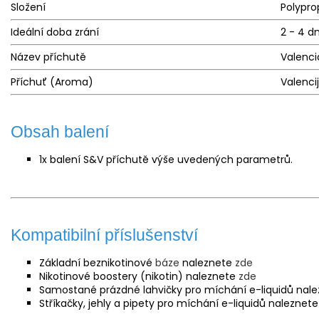
Složení
Polypro
Ideální doba zrání
2 - 4 d
Název příchutě
Valenci
Příchuť (Aroma)
Valenc
Obsah balení
1x balení S&V příchutě výše uvedených parametrů.
Kompatibilní příslušenství
Základní beznikotinové
báze
naleznete
zde
Nikotinové boostery (nikotin) naleznete
zde
Samostané prázdné lahvičky pro míchání e-liquidů nal
Stříkačky, jehly a pipety pro míchání e-liquidů naleznet