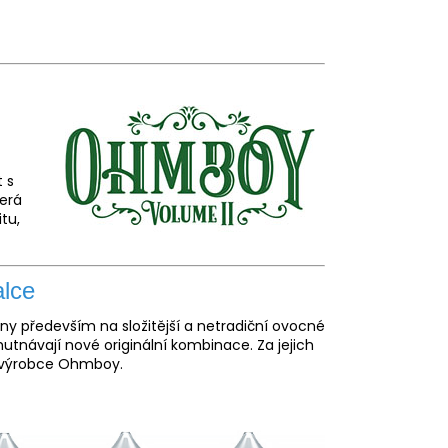
t s
kerá
tu,
alce
y především na složitější a netradiční ovocné
hutnávají nové originální kombinace. Za jejich
ý výrobce Ohmboy.