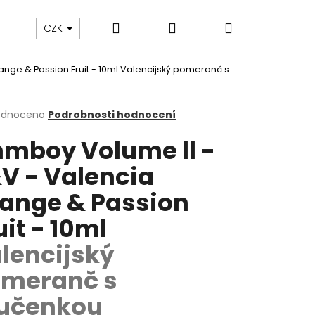
Hledat
Přihlášení
Nákupní
ám
Sledování zásilek
Obchodní podmínky
CZK
nge & Passion Fruit - 10ml
Valencijský pomeranč s
košík
rné
odnoceno
Podrobnosti hodnocení
cení
mboy Volume ll -
ktu
V - Valencia
ange & Passion
ček.
uit - 10ml
lencijský
meranč s
Následující
učenkou