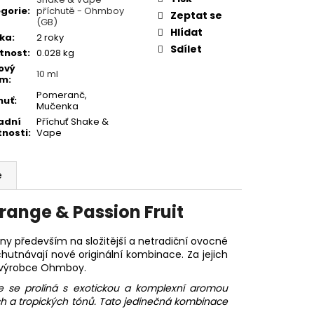
gorie
:
příchutě - Ohmboy
Zeptat se
(GB)
Hlídat
ka
:
2 roky
Sdílet
tnost
:
0.028 kg
ový
10 ml
em
:
Pomeranč,
huť
:
Mučenka
adní
Příchuť Shake &
tnosti
:
Vape
e
ange & Passion Fruit
y především na složitější a netradiční ovocné
chutnávají nové originální kombinace. Za jejich
ý výrobce Ohmboy.
če se prolíná s exotickou a komplexní aromou
ých a tropických tónů. Tato jedinečná kombinace