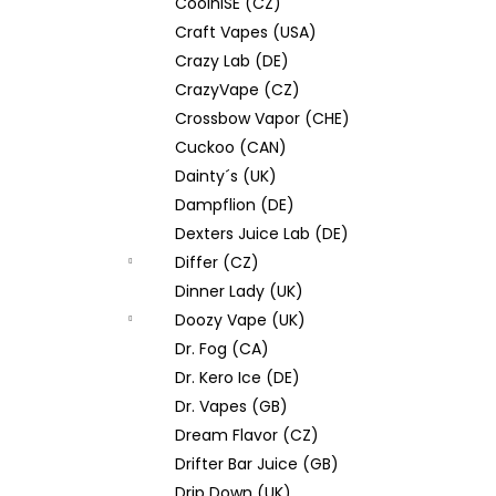
CoolniSE (CZ)
Craft Vapes (USA)
Crazy Lab (DE)
CrazyVape (CZ)
Crossbow Vapor (CHE)
Cuckoo (CAN)
Dainty´s (UK)
Dampflion (DE)
Dexters Juice Lab (DE)
Differ (CZ)
Dinner Lady (UK)
Doozy Vape (UK)
Dr. Fog (CA)
Dr. Kero Ice (DE)
Dr. Vapes (GB)
Dream Flavor (CZ)
Drifter Bar Juice (GB)
Drip Down (UK)