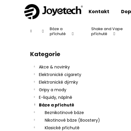
K
Přejít
na
o
Kontakt
Dop
obsah
Zpět
Zpět
š
do
do
í
Báze a
Shake and Vape
Domů
k
obchodu
obchodu
příchutě
příchutě
P
o
Kategorie
Přeskočit
s
kategorie
t
Akce & novinky
r
Elektronické cigarety
a
Elektronické dýmky
n
Gripy a mody
n
E-liquidy, náplně
í
Báze a příchutě
p
Beznikotinové báze
a
Nikotinové báze (Boostery)
n
Klasické příchutě