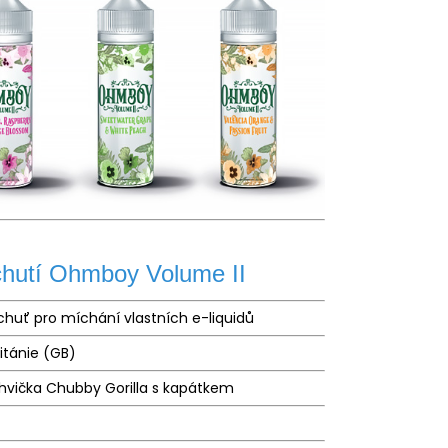
chutí Ohmboy Volume II
chuť pro míchání vlastních e-liquidů
ritánie (GB)
hvička Chubby Gorilla s kapátkem