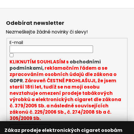
Z
á
Odebírat newsletter
p
Nezmeškejte žádné novinky či slevy!
a
t
E-mail
í
KLIKNUTÍM SOUHLASÍM s
obchodními
podmínkami,
reklamačním řádem a se
zpracováním osobních údajů dle zákona o
GDPR
. Zároveň ČESTNĚ PROHLAŠUJI, že jsem
starší 18ti let, tudíž se na moji osobu
nevztahuje omezení prodeje tabákových
výrobků a elektronických cigaret dle zákona
č. 379/2005 Sb. a následně souvisejících
zákonů č. 225/2006 Sb., č. 274/2008 Sb a č.
305/2009 Sb.
Zákaz prodeje elektronických cigaret osobám
PŘIHLÁSIT SE