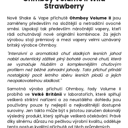
Strawberry
Nové Shake & Vape příchutě
Ohmboy Volume II
jsou
zaměřeny především na složitější a netradiční ovocné
směsi. Uspokojí tak především náročnější vapery, kteří
rádi ochutnávají nové originální kombinace. Za jejich
výrobou stojí prémiový a mezi vapery velmi uznávaný
britský výrobce Ohmboy.
"Intenzivní a aromatická chuť sladkých lesních jahod
nabízí autentický zážitek plný bohaté ovocné chuti, která
se vyznačuje hlubším a komplexnějším chuťovým
profilem než běžné zahradní jahody. Tato příchuť přináší
nostalgický pocit letního sběru lesních plodů a jejich
neopakovatelnou sladkost."
Samotná výroba příchutí Ohmboy, řady Volume II
probíhá ve
Velké Británii
v laboratořích, které splňují
veškerá striktní nařízení a za neustálého dohledu jsou
používány pouze ty nejlepší a nejkvalitnější dostupné
suroviny. Jen takto může být s jistotou zaručen dokonalý
výsledný produkt, který splňuje veškerá očekávání. Právě
díky silnému důrazu na pečlivou výrobní kvalitu, odděluje
tento postup kvalitní příchutě od těch průměrných.