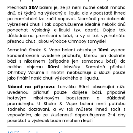
Předností
S&V
balení je, že již není nutné čekat mnoho
dnů, až týdnů na výsledný
e-liquid
, ale v podstatě ihned
po namíchání lze začít vapovat. Nicméně pro dokonalé
vykreslení chuti i tak doporučujeme ideálně několik dnů
ponechat výsledný e-
liquid
tzv. dozrát. Dojde tak
důkladnému promísení s bází, a vy si tak vychutnáte
přesnou chuť, jakou výrobce Ohmboy zamýšlel.
Samotné Shake & Vape balení obsahuje
10ml
vysoce
koncentrované uvedené příchuťě, kterou jen doplníte
bází s nikotinem (případně jen samotnou bází) do
celého objemu
60ml
lahvičky. Samotná příchuť
Ohmboy Volume II nikotin neobsahuje a slouží pouze
jako finální nosič chuti výsledného e-liquidu.
Návod na přípravu:
Lahvičku 60ml obsahující níže
uvedenou příchuť pouze dolijete bází, případně
hotovým nikotinovým boosterem a důkladně
promíchejte. U Shake & Vape balení není potřeba
žádného dozrávání, a vy tak můžete ihned začít s
vapováním, ale ze zkušeností doporučujeme 2-4 dny
posečkat a výsledek bude mnohem lepší.