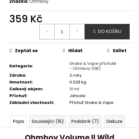
č
Značka:
Ohmboy
u
j
359 Kč
e
Měrná
m
DO KOŠÍKU
cena:
e
Zeptat se
Hlídat
Sdílet
VAPORESSO
GTX
-
Shake & Vape příchutě
Kategorie
:
- Ohmboy (GB)
0,8OHM
-
Záruka
:
2 roky
MESH
Hmotnost
:
0.028 kg
-
Celkový objem
:
10 ml
ŽHAVÍCÍ
HLAVA
Příchuť
:
Jahoda
Základní vlastnosti
:
Příchuť Shake & Vape
78
Kč
Popis
Související (16)
Podobné (7)
Diskuze
Ohmboy Volume ll Wild