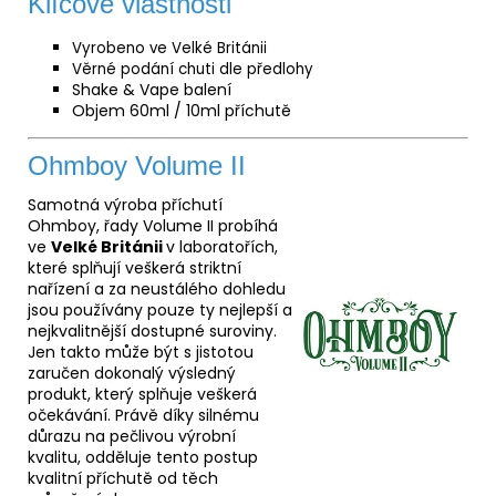
Klíčové vlastnosti
Vyrobeno ve Velké Británii
Věrné podání chuti dle předlohy
Shake & Vape balení
Objem 60ml / 10ml příchutě
Ohmboy Volume II
Samotná výroba příchutí
Ohmboy, řady Volume II probíhá
ve
Velké Británii
v laboratořích,
které splňují veškerá striktní
nařízení a za neustálého dohledu
jsou používány pouze ty nejlepší a
nejkvalitnější dostupné suroviny.
Jen takto může být s jistotou
zaručen dokonalý výsledný
produkt, který splňuje veškerá
očekávání. Právě díky silnému
důrazu na pečlivou výrobní
kvalitu, odděluje tento postup
kvalitní příchutě od těch