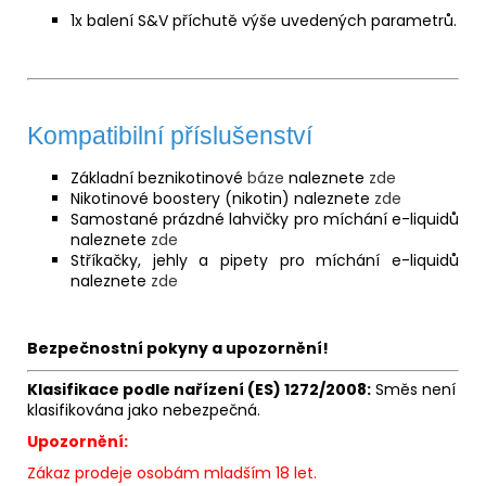
1x balení S&V příchutě výše uvedených parametrů.
Kompatibilní příslušenství
Základní beznikotinové
báze
naleznete
zde
Nikotinové boostery (nikotin) naleznete
zde
Samostané prázdné lahvičky pro míchání e-liquidů
naleznete
zde
Stříkačky, jehly a pipety pro míchání e-liquidů
naleznete
zde
Bezpečnostní pokyny a upozornění!
Klasifikace podle nařízení (ES) 1272/2008:
Směs není
klasifikována jako nebezpečná.
Upozornění:
Zákaz prodeje osobám mladším 18 let.