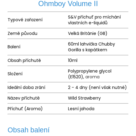
Ohmboy Volume II
S&V příchuť pro míchání
Typové zařazení
vlastních e-liquidů
Země původu
Velká Británie (GB)
60ml lahvička Chubby
Balení
Gorilla s kapátkem
Obsah příchutě
10ml
Polypropylene glycol
Složení
(E1520),
aroma
Ideální doba zrání
2 - 4 dny (není však nutné)
Název příchutě
Wild Strawberry
Příchuť (Aroma)
Lesní jahoda
Obsah balení