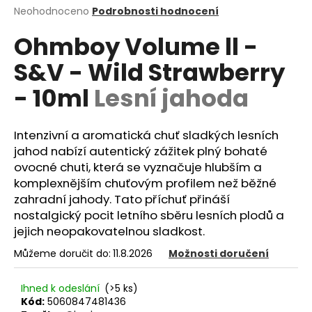
Průměrné
Neohodnoceno
Podrobnosti hodnocení
a
hodnocení
j
Ohmboy Volume ll -
produktu
í
je
S&V - Wild Strawberry
0,0
t
z
?
- 10ml
Lesní jahoda
5
hvězdiček.
Intenzivní a aromatická chuť sladkých lesních
jahod nabízí autentický zážitek plný bohaté
HLEDAT
ovocné chuti, která se vyznačuje hlubším a
komplexnějším chuťovým profilem než běžné
zahradní jahody. Tato příchuť přináší
nostalgický pocit letního sběru lesních plodů a
D
jejich neopakovatelnou sladkost.
o
p
Můžeme doručit do:
11.8.2026
Možnosti doručení
o
r
Ihned k odeslání
(>5 ks)
u
Kód:
5060847481436