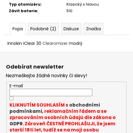
č
Typ atomizéru
:
Klasický s hlavou
u
Závit baterie
:
510
j
e
m
Popis
Podobné (2)
Diskuze
Značka
e
Innokin iClear 30
Clearomizer
modrý
INNOKIN
Z
Z-
COIL
á
0,8
Odebírat newsletter
p
OHM
Nezmeškejte žádné novinky či slevy!
-
a
ŽHAVÍCÍ
t
HLAVA
E-mail
í
69
Kč
KLIKNUTÍM SOUHLASÍM s
obchodními
podmínkami,
reklamačním řádem a se
zpracováním osobních údajů dle zákona o
GDPR
. Zároveň ČESTNĚ PROHLAŠUJI, že jsem
starší 18ti let, tudíž se na moji osobu