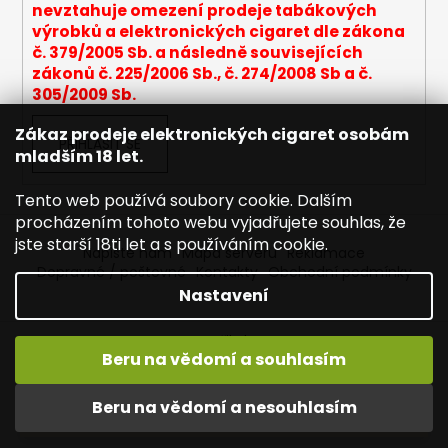
nevztahuje omezení prodeje tabákových
výrobků a elektronických cigaret dle zákona
č. 379/2005 Sb. a následně souvisejících
zákonů č. 225/2006 Sb., č. 274/2008 Sb a č.
305/2009 Sb.
Zákaz prodeje elektronických cigaret osobám
PŘIHLÁSIT SE
mladším 18 let.
Tento web používá soubory cookie. Dalším
procházením tohoto webu vyjadřujete souhlas, že
jste starší 18ti let a s používáním cookie.
Napište nám
Mapa serveru
Reklamace
Dopravné / poštovné
Kontakty
Obchodní podmínky
Nastavení
Vytvořil Shoptet
Beru na vědomí a souhlasím
Copyright 2026
Joyetech - Značkové elektronické
cigarety
. Všechna práva vyhrazena.
Upravit nastavení
Vítejte na JOYETECH. DORUČENÍ ZDARMA zásilkovnou nad
Beru na vědomí a nesouhlasím
cookies
600,- kč / 50 EURO!