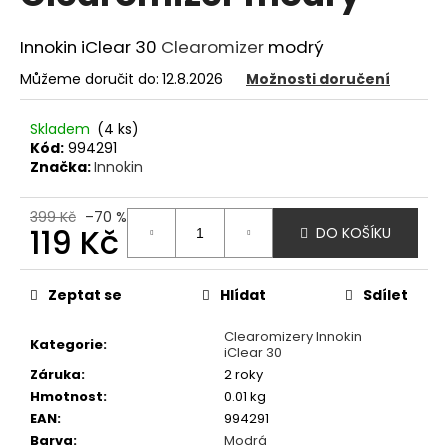
z
a
5
hvězdiček.
Innokin iClear 30
Clearomizer
modrý
j
í
Můžeme doručit do:
12.8.2026
Možnosti doručení
t
?
Skladem
(4 ks)
Kód:
994291
Značka:
Innokin
399 Kč
–70 %
119 Kč
HLEDAT
DO KOŠÍKU
Měrná
cena:
Zeptat se
Hlídat
Sdílet
D
Clearomizery Innokin
o
Kategorie
:
iClear 30
p
Záruka
:
2 roky
o
Hmotnost
:
0.01 kg
r
EAN
:
994291
u
Barva
:
Modrá