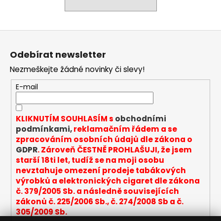
a
j
Z
í
á
t
Odebírat newsletter
p
?
Nezmeškejte žádné novinky či slevy!
a
t
E-mail
í
HLEDAT
KLIKNUTÍM SOUHLASÍM s
obchodními
podmínkami,
reklamačním řádem a se
zpracováním osobních údajů dle zákona o
GDPR
. Zároveň ČESTNĚ PROHLAŠUJI, že jsem
D
starší 18ti let, tudíž se na moji osobu
o
nevztahuje omezení prodeje tabákových
p
výrobků a elektronických cigaret dle zákona
o
č. 379/2005 Sb. a následně souvisejících
r
zákonů č. 225/2006 Sb., č. 274/2008 Sb a č.
u
305/2009 Sb.