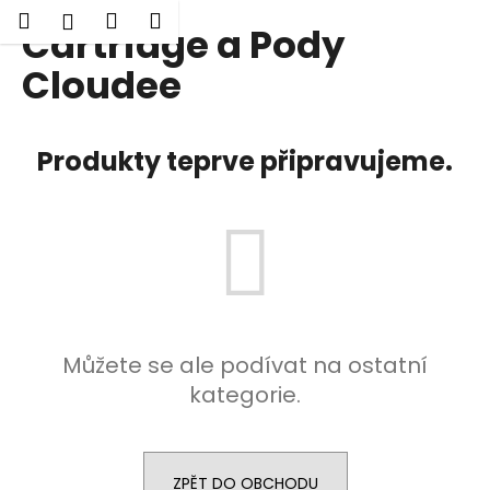
K
Hledat
Nákupní
Menu
Přihlášení
Cartridge a Pody
Přejít
o
Zpět
Zpět
na
košík
š
Cloudee
obsah
í
C
k
o
Produkty teprve připravujeme.
p
o
t
ř
e
b
u
Můžete se ale podívat na ostatní
j
kategorie.
e
t
e
n
ZPĚT DO OBCHODU