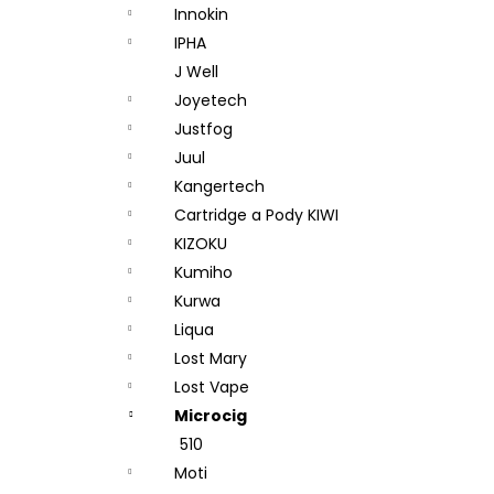
Innokin
IPHA
J Well
Joyetech
Justfog
Juul
Kangertech
Cartridge a Pody KIWI
KIZOKU
Kumiho
Kurwa
Liqua
Lost Mary
Lost Vape
Microcig
510
Moti