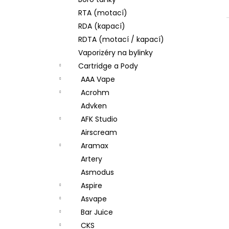
JOYETECH BF SS316 ATOMIZER 0,6OHM
l
RTA (motací)
57 Kč
RDA (kapací)
RDTA (motací / kapací)
Vaporizéry na bylinky
Cartridge a Pody
AAA Vape
Acrohm
Advken
AFK Studio
Airscream
Aramax
Artery
Asmodus
Aspire
Asvape
Bar Juice
CKS