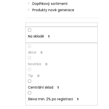
Doplňkový sortiment
Produkty nové generace
Na skladě
1
Akce
0
Novinka
0
Tip
0
Centrální sklad
1
Sleva min. 2% po registraci
1