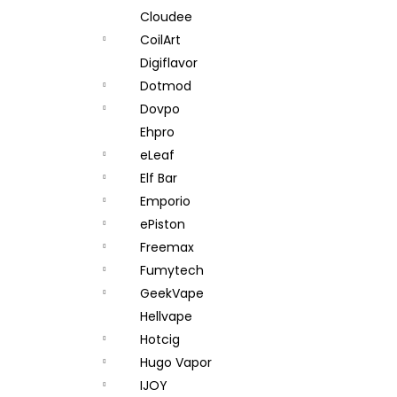
Cloudee
CoilArt
Digiflavor
Dotmod
Dovpo
Ehpro
eLeaf
Elf Bar
Emporio
ePiston
Freemax
Fumytech
GeekVape
Hellvape
Hotcig
Hugo Vapor
IJOY