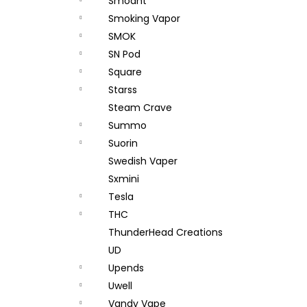
Smoant
Smoking Vapor
SMOK
SN Pod
Square
Starss
Steam Crave
Summo
Suorin
Swedish Vaper
Sxmini
Tesla
THC
ThunderHead Creations
UD
Upends
Uwell
Vandy Vape