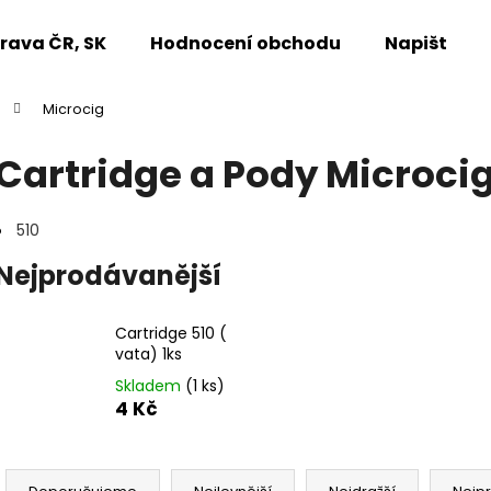
rava ČR, SK
Hodnocení obchodu
Napište n
Microcig
Co potřebujete najít?
Cartridge a Pody Microci
HLEDAT
510
Nejprodávanější
Doporučujeme
Cartridge 510 (
vata) 1ks
Skladem
(1 ks)
4 Kč
Ř