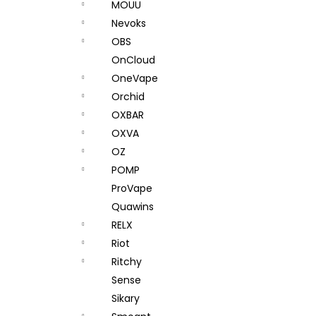
MOUU
Nevoks
OBS
OnCloud
OneVape
Orchid
OXBAR
OXVA
OZ
POMP
ProVape
Quawins
RELX
Riot
Ritchy
Sense
Sikary