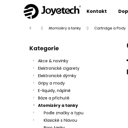
K
Přejít
na
o
Kontakt
Dop
obsah
Zpět
Zpět
š
do
do
í
Domů
Atomizéry a tanky
Cartridge a Pody
k
obchodu
obchodu
P
o
Kategorie
Přeskočit
s
kategorie
t
Akce & novinky
r
Elektronické cigarety
a
Elektronické dýmky
n
Gripy a mody
n
E-liquidy, náplně
í
Báze a příchutě
p
Atomizéry a tanky
a
Podle značky a typu
n
Klasické s hlavou
e
Boro tanky