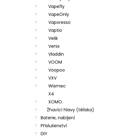
Vapefly
VapeOnly
Vaporesso
Vaptio
Veiik
Venix
Vladdin
VOOM
Voopoo
VXV
Wismec
X4
XOMO
Žhavící hlavy (tělíska)
Baterie, nabíjení
Příslušenství
DIY